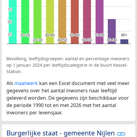
75
75
50
50
25
25
10-20
10-20
30-40
30-40
50-60
50-60
70-80
70-80
90+
90+
20-30
20-30
40-50
40-50
60-70
60-70
80-90
80-90
Bevolking, leeftijdsgroepen: aantal en percentage inwoners
op 1 januari 2024 per leeftijdscategorie in de buurt Kessel-
Station.
Als
maatwerk
kan een Excel document met veel meer
gegevens over het aantal inwoners naar leeftijd
geleverd worden. De gegevens zijn beschikbaar voor
de periode 1990 tot en met 2026 met het aantal
inwoners per levensjaar.
Burgerlijke staat - gemeente Nijlen