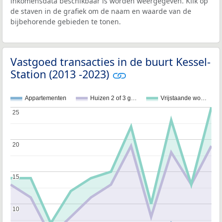
inkomensdata beschikbaar is worden weergegeven. Klik op
de staven in de grafiek om de naam en waarde van de
bijbehorende gebieden te tonen.
Vastgoed transacties in de buurt Kessel-
Station (2013 -2023)
Appartementen
Huizen 2 of 3 g…
Vrijstaande wo…
25
25
20
20
15
15
10
10