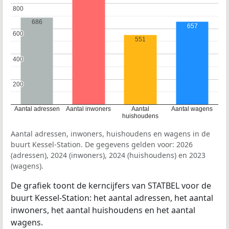
800
800
686
657
600
600
551
400
400
200
200
Aantal adressen
Aantal inwoners
Aantal
Aantal wagens
huishoudens
Aantal adressen, inwoners, huishoudens en wagens in de
buurt Kessel-Station. De gegevens gelden voor: 2026
(adressen), 2024 (inwoners), 2024 (huishoudens) en 2023
(wagens).
De grafiek toont de kerncijfers van STATBEL voor de
buurt Kessel-Station: het aantal adressen, het aantal
inwoners, het aantal huishoudens en het aantal
wagens.