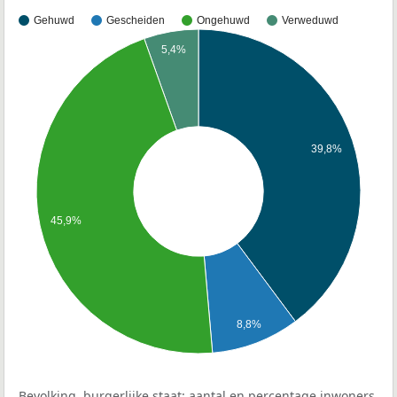
Gehuwd
Gescheiden
Ongehuwd
Verweduwd
5,4%
39,8%
45,9%
8,8%
Bevolking, burgerlijke staat: aantal en percentage inwoners