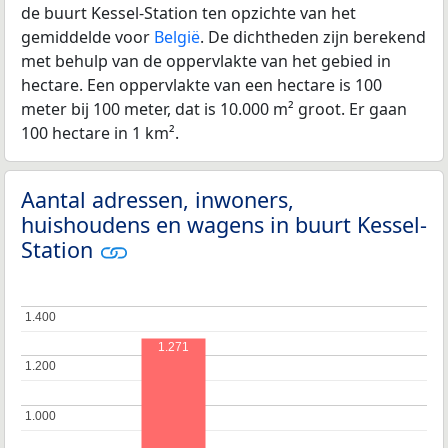
de buurt Kessel-Station ten opzichte van het
gemiddelde voor
België
. De dichtheden zijn berekend
met behulp van de oppervlakte van het gebied in
hectare. Een oppervlakte van een hectare is 100
meter bij 100 meter, dat is 10.000 m² groot. Er gaan
100 hectare in 1 km².
Aantal adressen, inwoners,
huishoudens en wagens in buurt Kessel-
Station
1.400
1.400
1.271
1.200
1.200
1.000
1.000