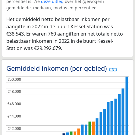
percentiel is. Zie
deze uitleg
over het (gewogen)
gemiddelde, mediaan, modus en percentieel.
Het gemiddeld netto belastbaar inkomen per
aangifte in 2022 in de buurt Kessel-Station was
€38.543. Er waren 760 aangiften en het totale netto
belastbaar inkomen in 2022 in de buurt Kessel-
Station was €29.292.679.
Gemiddeld inkomen (per gebied)
€50.000
€50.000
€48.000
€48.000
€46.000
€46.000
€44.000
€44.000
€42.000
€42.000