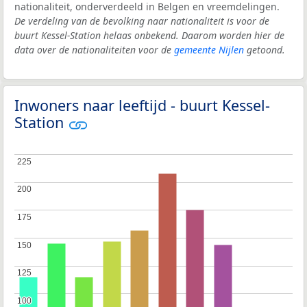
nationaliteit, onderverdeeld in Belgen en vreemdelingen.
De verdeling van de bevolking naar nationaliteit is voor de
buurt Kessel-Station helaas onbekend. Daarom worden hier de
data over de nationaliteiten voor de
gemeente Nijlen
getoond.
Inwoners naar leeftijd - buurt Kessel-
Station
225
225
200
200
175
175
150
150
125
125
100
100