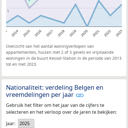
5
5
2013
2014
2015
2016
2017
2018
2019
2020
2021
2022
2023
Overzicht van het aantal woningverkopen van
appartementen, huizen met 2 of 3 gevels en vrijstaande
woningen in de buurt Kessel-Station in de periode van 2013
tot en met 2023.
Nationaliteit: verdeling Belgen en
vreemdelingen per jaar
Gebruik het filter om het jaar van de cijfers te
selecteren en het verloop over de jaren te bekijken:
Jaar:
2025