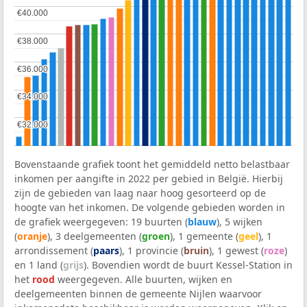
€40.000
€40.000
€38.000
€38.000
€36.000
€36.000
€34.000
€34.000
€32.000
€32.000
Bovenstaande grafiek toont het gemiddeld netto belastbaar
inkomen per aangifte in 2022 per gebied in België. Hierbij
zijn de gebieden van laag naar hoog gesorteerd op de
hoogte van het inkomen. De volgende gebieden worden in
de grafiek weergegeven: 19 buurten (
blauw
), 5 wijken
(
oranje
), 3 deelgemeenten (
groen
), 1 gemeente (
geel
), 1
arrondissement (
paars
), 1 provincie (
bruin
), 1 gewest (
roze
)
en 1 land (
grijs
). Bovendien wordt de buurt Kessel-Station in
het
rood
weergegeven. Alle buurten, wijken en
deelgemeenten binnen de gemeente Nijlen waarvoor