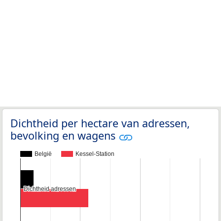
Dichtheid per hectare van adressen,
bevolking en wagens
België
Kessel-Station
Dichtheid adressen
Dichtheid adressen