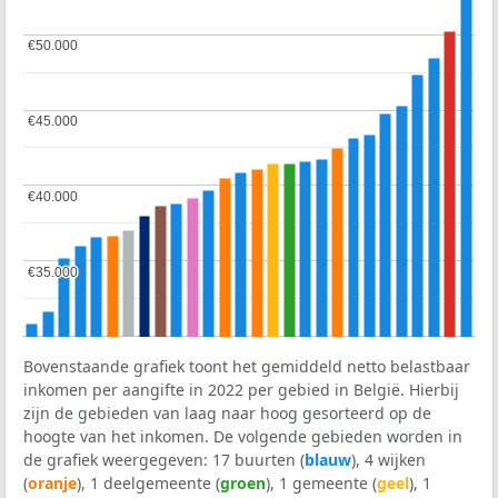
€50.000
€50.000
€45.000
€45.000
€40.000
€40.000
€35.000
€35.000
Bovenstaande grafiek toont het gemiddeld netto belastbaar
inkomen per aangifte in 2022 per gebied in België. Hierbij
zijn de gebieden van laag naar hoog gesorteerd op de
hoogte van het inkomen. De volgende gebieden worden in
de grafiek weergegeven: 17 buurten (
blauw
), 4 wijken
(
oranje
), 1 deelgemeente (
groen
), 1 gemeente (
geel
), 1