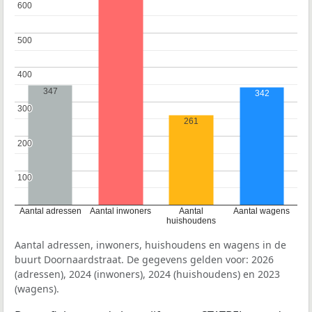
600
600
500
500
400
400
347
342
300
300
261
200
200
100
100
Aantal adressen
Aantal inwoners
Aantal
Aantal wagens
huishoudens
Aantal adressen, inwoners, huishoudens en wagens in de
buurt Doornaardstraat. De gegevens gelden voor: 2026
(adressen), 2024 (inwoners), 2024 (huishoudens) en 2023
(wagens).