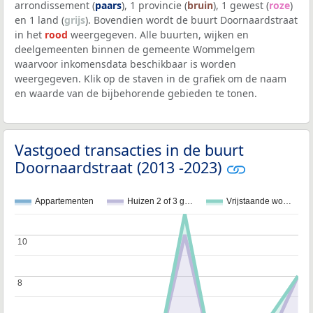
arrondissement (
paars
), 1 provincie (
bruin
), 1 gewest (
roze
)
en 1 land (
grijs
). Bovendien wordt de buurt Doornaardstraat
in het
rood
weergegeven. Alle buurten, wijken en
deelgemeenten binnen de gemeente Wommelgem
waarvoor inkomensdata beschikbaar is worden
weergegeven. Klik op de staven in de grafiek om de naam
en waarde van de bijbehorende gebieden te tonen.
Vastgoed transacties in de buurt
Doornaardstraat (2013 -2023)
Appartementen
Huizen 2 of 3 g…
Vrijstaande wo…
10
10
8
8