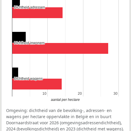
Dichtheid adressen
Dichtheid adressen
Dichtheid inwoners
Dichtheid inwoners
Dichtheid wagens
Dichtheid wagens
10
10
20
20
30
30
aantal per hectare
Omgeving: dichtheid van de bevolking-, adressen- en
wagens per hectare oppervlakte in België en in buurt
Doornaardstraat voor 2026 (omgevingsadressendichtheid),
2024 (bevolkingsdichtheid) en 2023 (dichtheid met wagens).