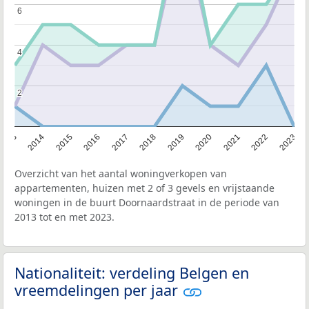
6
6
4
4
2
2
2013
2014
2015
2016
2017
2018
2019
2020
2021
2022
2023
Overzicht van het aantal woningverkopen van
appartementen, huizen met 2 of 3 gevels en vrijstaande
woningen in de buurt Doornaardstraat in de periode van
2013 tot en met 2023.
Nationaliteit: verdeling Belgen en
vreemdelingen per jaar