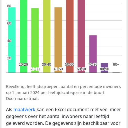
80
80
60
60
40
40
20
20
10-20
10-20
30-40
30-40
50-60
50-60
70-80
70-80
90+
90+
20-30
20-30
40-50
40-50
60-70
60-70
80-90
80-90
Bevolking, leeftijdsgroepen: aantal en percentage inwoners
op 1 januari 2024 per leeftijdscategorie in de buurt
Doornaardstraat.
Als
maatwerk
kan een Excel document met veel meer
gegevens over het aantal inwoners naar leeftijd
geleverd worden. De gegevens zijn beschikbaar voor