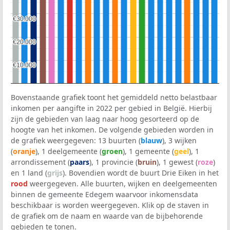
€30.000
€30.000
€20.000
€20.000
€10.000
€10.000
Bovenstaande grafiek toont het gemiddeld netto belastbaar
inkomen per aangifte in 2022 per gebied in België. Hierbij
zijn de gebieden van laag naar hoog gesorteerd op de
hoogte van het inkomen. De volgende gebieden worden in
de grafiek weergegeven: 13 buurten (
blauw
), 3 wijken
(
oranje
), 1 deelgemeente (
groen
), 1 gemeente (
geel
), 1
arrondissement (
paars
), 1 provincie (
bruin
), 1 gewest (
roze
)
en 1 land (
grijs
). Bovendien wordt de buurt Drie Eiken in het
rood
weergegeven. Alle buurten, wijken en deelgemeenten
binnen de gemeente Edegem waarvoor inkomensdata
beschikbaar is worden weergegeven. Klik op de staven in
de grafiek om de naam en waarde van de bijbehorende
gebieden te tonen.