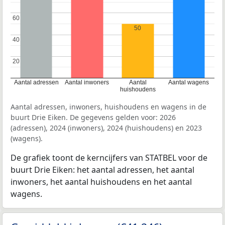
60
60
50
40
40
20
20
Aantal adressen
Aantal inwoners
Aantal
Aantal wagens
huishoudens
Aantal adressen, inwoners, huishoudens en wagens in de
buurt Drie Eiken. De gegevens gelden voor: 2026
(adressen), 2024 (inwoners), 2024 (huishoudens) en 2023
(wagens).
De grafiek toont de kerncijfers van STATBEL voor de
buurt Drie Eiken: het aantal adressen, het aantal
inwoners, het aantal huishoudens en het aantal
wagens.