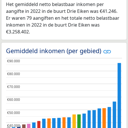
Het gemiddeld netto belastbaar inkomen per
aangifte in 2022 in de buurt Drie Eiken was €41.246.
Er waren 79 aangiften en het totale netto belastbaar
inkomen in 2022 in de buurt Drie Eiken was
€3.258.402.
Gemiddeld inkomen (per gebied)
€90.000
€90.000
€80.000
€80.000
€70.000
€70.000
€60.000
€60.000
€50.000
€50.000
€40.000
€40.000