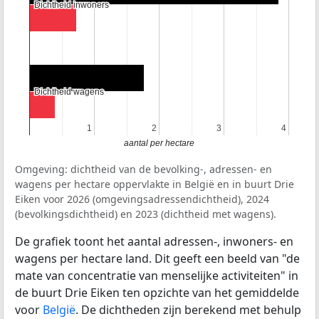
Dichtheid inwoners
Dichtheid inwoners
Dichtheid wagens
Dichtheid wagens
1
1
2
2
3
3
4
4
aantal per hectare
Omgeving: dichtheid van de bevolking-, adressen- en
wagens per hectare oppervlakte in België en in buurt Drie
Eiken voor 2026 (omgevingsadressendichtheid), 2024
(bevolkingsdichtheid) en 2023 (dichtheid met wagens).
De grafiek toont het aantal adressen-, inwoners- en
wagens per hectare land. Dit geeft een beeld van "de
mate van concentratie van menselijke activiteiten" in
de buurt Drie Eiken ten opzichte van het gemiddelde
voor
België
. De dichtheden zijn berekend met behulp