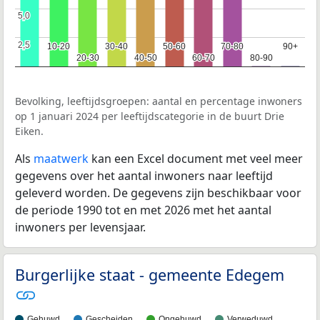
5,0
5,0
2,5
2,5
10-20
10-20
30-40
30-40
50-60
50-60
70-80
70-80
90+
90+
20-30
20-30
40-50
40-50
60-70
60-70
80-90
80-90
Bevolking, leeftijdsgroepen: aantal en percentage inwoners
op 1 januari 2024 per leeftijdscategorie in de buurt Drie
Eiken.
Als
maatwerk
kan een Excel document met veel meer
gegevens over het aantal inwoners naar leeftijd
geleverd worden. De gegevens zijn beschikbaar voor
de periode 1990 tot en met 2026 met het aantal
inwoners per levensjaar.
Burgerlijke staat - gemeente Edegem
Gehuwd
Gescheiden
Ongehuwd
Verweduwd