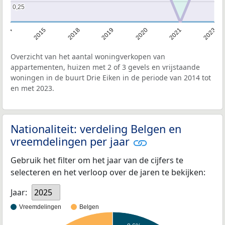
0,25
0,25
2014
2015
2018
2019
2020
2021
2023
Overzicht van het aantal woningverkopen van
appartementen, huizen met 2 of 3 gevels en vrijstaande
woningen in de buurt Drie Eiken in de periode van 2014 tot
en met 2023.
Nationaliteit: verdeling Belgen en
vreemdelingen per jaar
Gebruik het filter om het jaar van de cijfers te
selecteren en het verloop over de jaren te bekijken:
Jaar:
2025
Vreemdelingen
Belgen