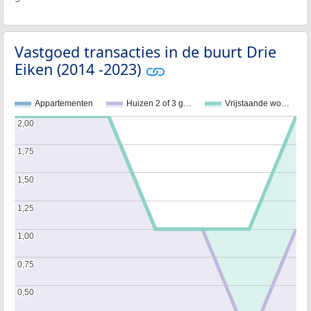
Vastgoed transacties in de buurt Drie
Eiken (2014 -2023)
Appartementen
Huizen 2 of 3 g…
Vrijstaande wo…
2,00
2,00
1,75
1,75
1,50
1,50
1,25
1,25
1,00
1,00
0,75
0,75
0,50
0,50