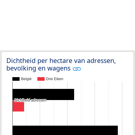
Dichtheid per hectare van adressen,
bevolking en wagens
België
Drie Eiken
Dichtheid adressen
Dichtheid adressen