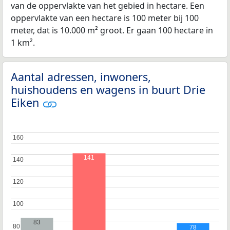
van de oppervlakte van het gebied in hectare. Een
oppervlakte van een hectare is 100 meter bij 100
meter, dat is 10.000 m² groot. Er gaan 100 hectare in
1 km².
Aantal adressen, inwoners,
huishoudens en wagens in buurt Drie
Eiken
160
160
141
140
140
120
120
100
100
83
80
80
78