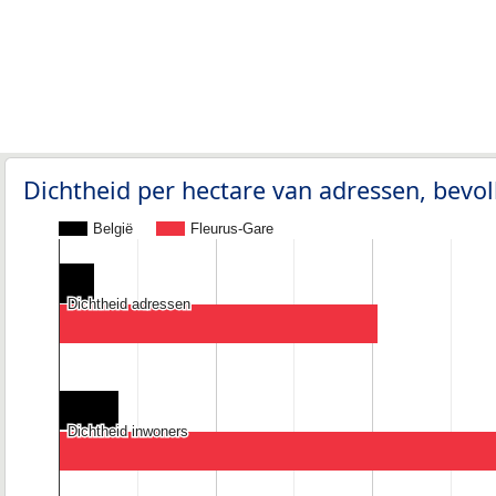
Dichtheid per hectare van adressen, bev
België
Fleurus-Gare
Dichtheid adressen
Dichtheid adressen
Dichtheid inwoners
Dichtheid inwoners