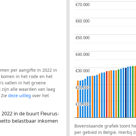
€70.000
€70.000
€60.000
€60.000
€50.000
€50.000
€40.000
€40.000
men per aangifte in 2022 in
€30.000
€30.000
ë komen in het rode en het
s vallen in het groene
€20.000
€20.000
j zijn alle waarden van laag
 Zie
deze uitleg
over het
€10.000
€10.000
2022 in de buurt Fleurus-
 netto belastbaar inkomen
Bovenstaande grafiek toont h
per gebied in België. Hierbij