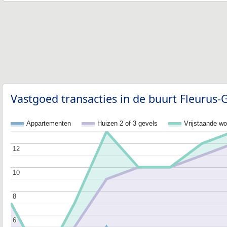
Vastgoed transacties in de buurt Fleurus-
Appartementen
Huizen 2 of 3 gevels
Vrijstaande w
12
12
10
10
8
8
6
6