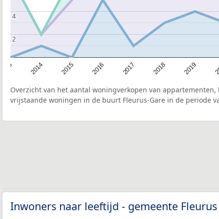
4
4
2
2
2015
2
2017
2014
2019
2016
2013
2018
Overzicht van het aantal woningverkopen van appartementen, h
vrijstaande woningen in de buurt Fleurus-Gare in de periode v
Inwoners naar leeftijd - gemeente Fleuru