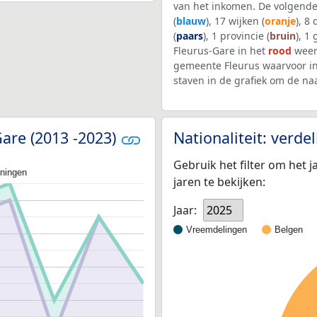
van het inkomen. De volgende
(
blauw
), 17 wijken (
oranje
), 8
(
paars
), 1 provincie (
bruin
), 1
Fleurus-Gare in het
rood
weer
gemeente Fleurus waarvoor i
staven in de grafiek om de n
Gare (2013 -2023)
Nationaliteit: verd
Gebruik het filter om het j
oningen
jaren te bekijken:
Jaar:
2025
Vreemdelingen
Belgen