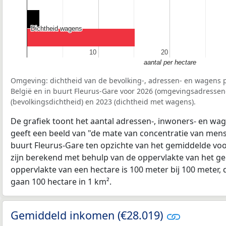
Dichtheid wagens
Dichtheid wagens
10
10
20
20
aantal per hectare
Omgeving: dichtheid van de bevolking-, adressen- en wagens p
België en in buurt Fleurus-Gare voor 2026 (omgevingsadressen
(bevolkingsdichtheid) en 2023 (dichtheid met wagens).
De grafiek toont het aantal adressen-, inwoners- en wag
geeft een beeld van "de mate van concentratie van mensel
buurt Fleurus-Gare ten opzichte van het gemiddelde vo
zijn berekend met behulp van de oppervlakte van het ge
oppervlakte van een hectare is 100 meter bij 100 meter, d
gaan 100 hectare in 1 km².
Gemiddeld inkomen (€28.019)