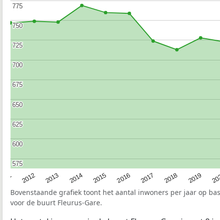
775
775
750
750
725
725
700
700
675
675
650
650
625
625
600
600
575
575
2015
20
2012
2017
2014
2019
2011
2016
2013
2018
Bovenstaande grafiek toont het aantal inwoners per jaar op ba
voor de buurt Fleurus-Gare.