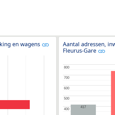
olking en wagens
Aantal adressen, in
Fleurus-Gare
800
800
700
700
600
600
500
500
417
400
400