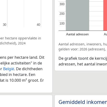
300
300
200
200
100
100
30
30
40
40
Aantal adressen
Aa
er hectare oppervlakte in
dichtheid), 2024
Aantal adressen, inwoners, h
gelden voor: 2026 (adressen),
ens per hectare land. Dit
De grafiek toont de kernci
ijke activiteiten" in de
adressen, het aantal inwo
or
België
. De dichtheden
bied in hectare. Een
at is 10.000 m² groot. Er
Gemiddeld inkomen