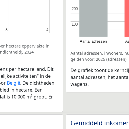
200
200
100
100
3
3
4
4
Aantal adressen
Aa
er hectare oppervlakte in
ndichtheid), 2024
Aantal adressen, inwoners, h
gelden voor: 2026 (adressen),
ens per hectare land. Dit
De grafiek toont de kernci
ijke activiteiten" in de
aantal adressen, het aanta
oor
België
. De dichtheden
wagens.
bied in hectare. Een
at is 10.000 m² groot. Er
Gemiddeld inkomen