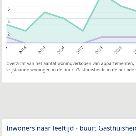
6
6
4
4
2
2
2015
2
2017
2014
2019
2016
2013
2018
Overzicht van het aantal woningverkopen van appartementen, h
vrijstaande woningen in de buurt Gasthuisheide in de periode 
Inwoners naar leeftijd - buurt Gasthuishe