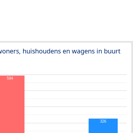
woners, huishoudens en wagens in buurt
594
326