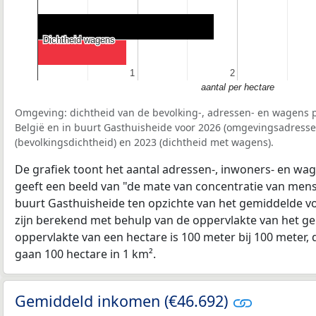
Dichtheid wagens
Dichtheid wagens
1
1
2
2
aantal per hectare
Omgeving: dichtheid van de bevolking-, adressen- en wagens p
België en in buurt Gasthuisheide voor 2026 (omgevingsadresse
(bevolkingsdichtheid) en 2023 (dichtheid met wagens).
De grafiek toont het aantal adressen-, inwoners- en wag
geeft een beeld van "de mate van concentratie van mensel
buurt Gasthuisheide ten opzichte van het gemiddelde v
zijn berekend met behulp van de oppervlakte van het ge
oppervlakte van een hectare is 100 meter bij 100 meter, d
gaan 100 hectare in 1 km².
Gemiddeld inkomen (€46.692)