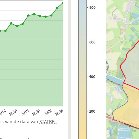
014
2016
2018
2020
2022
2024
sis van de data van
STATBEL