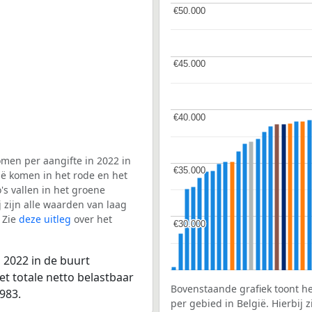
€50.000
€50.000
€45.000
€45.000
€40.000
€40.000
men per aangifte in 2022 in
€35.000
€35.000
ië komen in het rode en het
s vallen in het groene
j zijn alle waarden van laag
 Zie
deze uitleg
over het
€30.000
€30.000
 2022 in de buurt
t totale netto belastbaar
Bovenstaande grafiek toont h
983.
per gebied in België. Hierbij