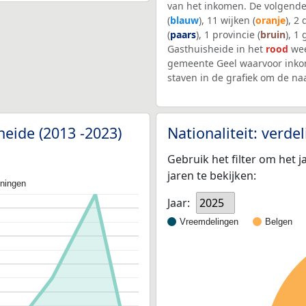
van het inkomen. De volgende
(
blauw
), 11 wijken (
oranje
), 2
(
paars
), 1 provincie (
bruin
), 1
Gasthuisheide in het
rood
wee
gemeente Geel waarvoor inko
staven in de grafiek om de n
heide (2013 -2023)
Nationaliteit: verd
Gebruik het filter om het j
jaren te bekijken:
oningen
Jaar:
2025
Vreemdelingen
Belgen