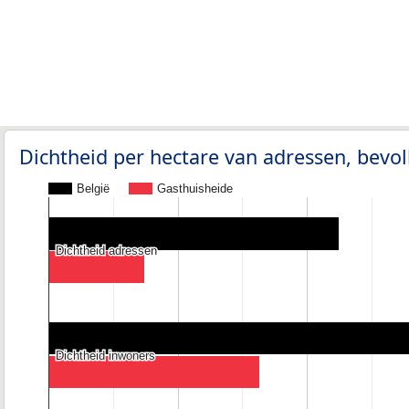
Dichtheid per hectare van adressen, bev
België
Gasthuisheide
Dichtheid adressen
Dichtheid adressen
Dichtheid inwoners
Dichtheid inwoners