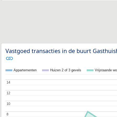
Vastgoed transacties in de buurt Gasthuis
Appartementen
Huizen 2 of 3 gevels
Vrijstaande w
14
14
12
12
10
10
8
8