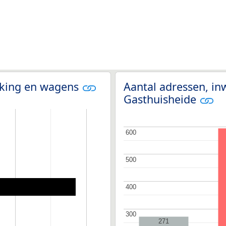
olking en wagens
Aantal adressen, in
Gasthuisheide
600
600
500
500
400
400
300
300
271