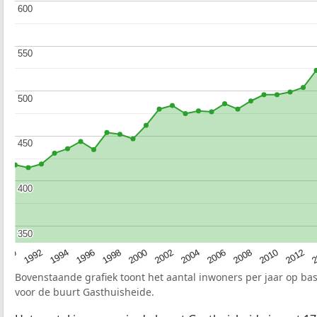
600
600
550
550
500
500
450
450
400
400
350
350
1990
1992
1994
1996
1998
2000
2002
2004
2006
2008
2010
2012
2
Bovenstaande grafiek toont het aantal inwoners per jaar op ba
voor de buurt Gasthuisheide.