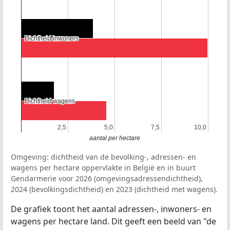
Dichtheid inwoners
Dichtheid inwoners
Dichtheid wagens
Dichtheid wagens
2,5
2,5
5,0
5,0
7,5
7,5
10,0
10,0
aantal per hectare
Omgeving: dichtheid van de bevolking-, adressen- en
wagens per hectare oppervlakte in België en in buurt
Gendarmerie voor 2026 (omgevingsadressendichtheid),
2024 (bevolkingsdichtheid) en 2023 (dichtheid met wagens).
De grafiek toont het aantal adressen-, inwoners- en
wagens per hectare land. Dit geeft een beeld van "de