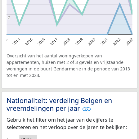
2
2
2013
2014
2015
2016
2017
2018
2019
2020
2021
2022
2023
Overzicht van het aantal woningverkopen van
appartementen, huizen met 2 of 3 gevels en vrijstaande
woningen in de buurt Gendarmerie in de periode van 2013
tot en met 2023.
Nationaliteit: verdeling Belgen en
vreemdelingen per jaar
Gebruik het filter om het jaar van de cijfers te
selecteren en het verloop over de jaren te bekijken: