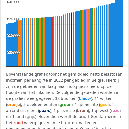
€40.000
€40.000
€30.000
€30.000
€20.000
€20.000
€10.000
€10.000
Bovenstaande grafiek toont het gemiddeld netto belastbaar
inkomen per aangifte in 2022 per gebied in België. Hierbij
zijn de gebieden van laag naar hoog gesorteerd op de
hoogte van het inkomen. De volgende gebieden worden in
de grafiek weergegeven: 38 buurten (
blauw
), 11 wijken
(
oranje
), 5 deelgemeenten (
groen
), 1 gemeente (
geel
), 1
arrondissement (
paars
), 1 provincie (
bruin
), 1 gewest (
roze
)
en 1 land (
grijs
). Bovendien wordt de buurt Gendarmerie in
het
rood
weergegeven. Alle buurten, wijken en
deelgemeenten binnen de gemeente Komen-Waasten