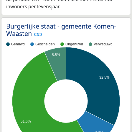
inwoners per levensjaar.
Burgerlijke staat - gemeente Komen-
Waasten
Gehuwd
Gescheiden
Ongehuwd
Verweduwd
6,6%
32,5%
51,6%