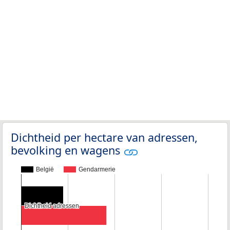
Dichtheid per hectare van adressen,
bevolking en wagens
België
Gendarmerie
Dichtheid adressen
Dichtheid adressen