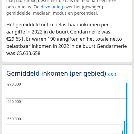
laag naar hoog gesorteerd. Zoals de mediaan een 50%
percentiel is. Zie
deze uitleg
over het (gewogen)
gemiddelde, mediaan, modus en percentieel.
Het gemiddeld netto belastbaar inkomen per
aangifte in 2022 in de buurt Gendarmerie was
€29.651. Er waren 190 aangiften en het totale netto
belastbaar inkomen in 2022 in de buurt Gendarmerie
was €5.633.658.
Gemiddeld inkomen (per gebied)
€70.000
€70.000
€60.000
€60.000
€50.000
€50.000