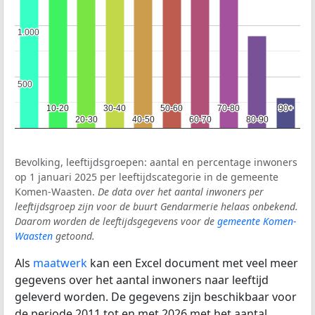
1.000
1.000
500
500
10-20
10-20
30-40
30-40
50-60
50-60
70-80
70-80
90+
90+
20-30
20-30
40-50
40-50
60-70
60-70
80-90
80-90
Bevolking, leeftijdsgroepen: aantal en percentage inwoners
op 1 januari 2025 per leeftijdscategorie in de gemeente
Komen-Waasten.
De data over het aantal inwoners per
leeftijdsgroep zijn voor de buurt Gendarmerie helaas onbekend.
Daarom worden de leeftijdsgegevens voor de
gemeente Komen-
Waasten
getoond.
Als
maatwerk
kan een Excel document met veel meer
gegevens over het aantal inwoners naar leeftijd
geleverd worden. De gegevens zijn beschikbaar voor
de periode 2011 tot en met 2026 met het aantal