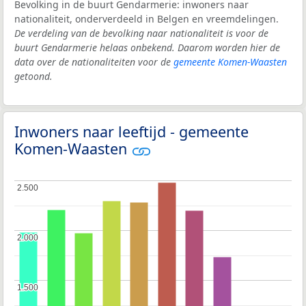
Bevolking in de buurt Gendarmerie: inwoners naar
nationaliteit, onderverdeeld in Belgen en vreemdelingen.
De verdeling van de bevolking naar nationaliteit is voor de
buurt Gendarmerie helaas onbekend. Daarom worden hier de
data over de nationaliteiten voor de
gemeente Komen-Waasten
getoond.
Inwoners naar leeftijd - gemeente
Komen-Waasten
2.500
2.500
2.000
2.000
1.500
1.500