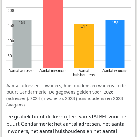
200
200
159
158
150
150
147
100
100
50
50
Aantal adressen
Aantal inwoners
Aantal
Aantal wagens
huishoudens
Aantal adressen, inwoners, huishoudens en wagens in de
buurt Gendarmerie. De gegevens gelden voor: 2026
(adressen), 2024 (inwoners), 2023 (huishoudens) en 2023
(wagens).
De grafiek toont de kerncijfers van STATBEL voor de
buurt Gendarmerie: het aantal adressen, het aantal
inwoners, het aantal huishoudens en het aantal