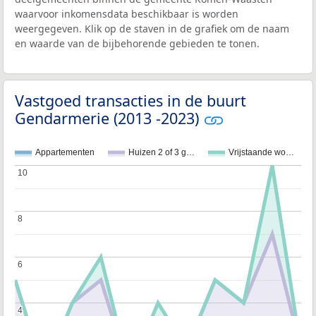
waarvoor inkomensdata beschikbaar is worden
weergegeven. Klik op de staven in de grafiek om de naam
en waarde van de bijbehorende gebieden te tonen.
Vastgoed transacties in de buurt
Gendarmerie (2013 -2023)
Appartementen
Huizen 2 of 3 g…
Vrijstaande wo…
10
10
8
8
6
6
4
4