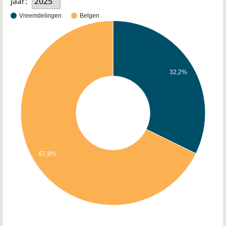
Jaar:
2025
Vreemdelingen
Belgen
32,2%
67,8%