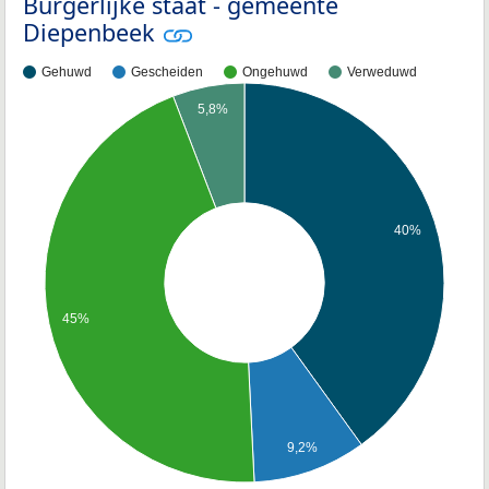
Burgerlijke staat - gemeente
Diepenbeek
Gehuwd
Gescheiden
Ongehuwd
Verweduwd
5,8%
40%
45%
9,2%