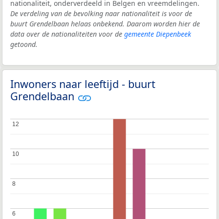
nationaliteit, onderverdeeld in Belgen en vreemdelingen.
De verdeling van de bevolking naar nationaliteit is voor de
buurt Grendelbaan helaas onbekend. Daarom worden hier de
data over de nationaliteiten voor de
gemeente Diepenbeek
getoond.
Inwoners naar leeftijd - buurt
Grendelbaan
12
12
10
10
8
8
6
6