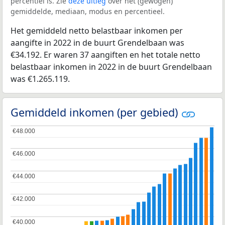
percentiel is. Zie
deze uitleg
over het (gewogen)
gemiddelde, mediaan, modus en percentieel.
Het gemiddeld netto belastbaar inkomen per
aangifte in 2022 in de buurt Grendelbaan was
€34.192. Er waren 37 aangiften en het totale netto
belastbaar inkomen in 2022 in de buurt Grendelbaan
was €1.265.119.
Gemiddeld inkomen (per gebied)
€48.000
€48.000
€46.000
€46.000
€44.000
€44.000
€42.000
€42.000
€40.000
€40.000