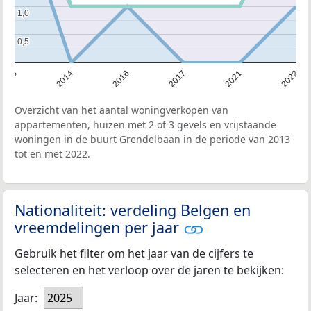
1,0
1,0
0,5
0,5
2013
2014
2016
2017
2021
2022
Overzicht van het aantal woningverkopen van
appartementen, huizen met 2 of 3 gevels en vrijstaande
woningen in de buurt Grendelbaan in de periode van 2013
tot en met 2022.
Nationaliteit: verdeling Belgen en
vreemdelingen per jaar
Gebruik het filter om het jaar van de cijfers te
selecteren en het verloop over de jaren te bekijken:
Jaar:
2025