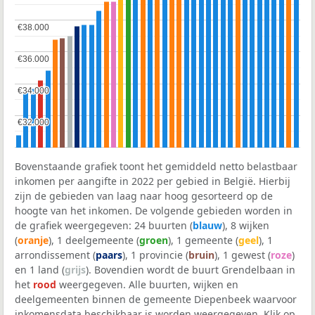
€38.000
€38.000
€36.000
€36.000
€34.000
€34.000
€32.000
€32.000
Bovenstaande grafiek toont het gemiddeld netto belastbaar
inkomen per aangifte in 2022 per gebied in België. Hierbij
zijn de gebieden van laag naar hoog gesorteerd op de
hoogte van het inkomen. De volgende gebieden worden in
de grafiek weergegeven: 24 buurten (
blauw
), 8 wijken
(
oranje
), 1 deelgemeente (
groen
), 1 gemeente (
geel
), 1
arrondissement (
paars
), 1 provincie (
bruin
), 1 gewest (
roze
)
en 1 land (
grijs
). Bovendien wordt de buurt Grendelbaan in
het
rood
weergegeven. Alle buurten, wijken en
deelgemeenten binnen de gemeente Diepenbeek waarvoor
inkomensdata beschikbaar is worden weergegeven. Klik op