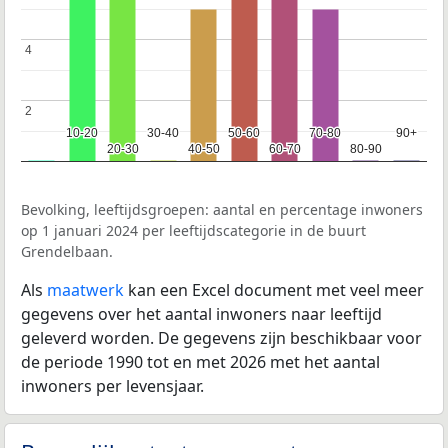
4
4
2
2
10-20
10-20
30-40
30-40
50-60
50-60
70-80
70-80
90+
90+
20-30
20-30
40-50
40-50
60-70
60-70
80-90
80-90
Bevolking, leeftijdsgroepen: aantal en percentage inwoners
op 1 januari 2024 per leeftijdscategorie in de buurt
Grendelbaan.
Als
maatwerk
kan een Excel document met veel meer
gegevens over het aantal inwoners naar leeftijd
geleverd worden. De gegevens zijn beschikbaar voor
de periode 1990 tot en met 2026 met het aantal
inwoners per levensjaar.