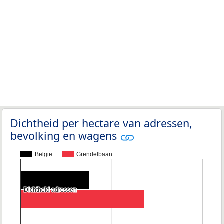
Dichtheid per hectare van adressen,
bevolking en wagens
België
Grendelbaan
Dichtheid adressen
Dichtheid adressen