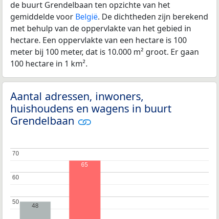
de buurt Grendelbaan ten opzichte van het
gemiddelde voor
België
. De dichtheden zijn berekend
met behulp van de oppervlakte van het gebied in
hectare. Een oppervlakte van een hectare is 100
meter bij 100 meter, dat is 10.000 m² groot. Er gaan
100 hectare in 1 km².
Aantal adressen, inwoners,
huishoudens en wagens in buurt
Grendelbaan
70
70
65
60
60
50
50
48