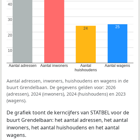
40
40
30
30
25
24
20
20
10
10
Aantal adressen
Aantal inwoners
Aantal
Aantal wagens
huishoudens
Aantal adressen, inwoners, huishoudens en wagens in de
buurt Grendelbaan. De gegevens gelden voor: 2026
(adressen), 2024 (inwoners), 2024 (huishoudens) en 2023
(wagens).
De grafiek toont de kerncijfers van STATBEL voor de
buurt Grendelbaan: het aantal adressen, het aantal
inwoners, het aantal huishoudens en het aantal
wagens.