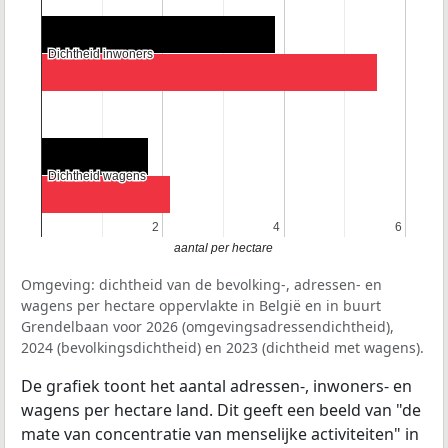
Dichtheid inwoners
Dichtheid inwoners
Dichtheid wagens
Dichtheid wagens
2
2
4
4
6
6
aantal per hectare
Omgeving: dichtheid van de bevolking-, adressen- en
wagens per hectare oppervlakte in België en in buurt
Grendelbaan voor 2026 (omgevingsadressendichtheid),
2024 (bevolkingsdichtheid) en 2023 (dichtheid met wagens).
De grafiek toont het aantal adressen-, inwoners- en
wagens per hectare land. Dit geeft een beeld van "de
mate van concentratie van menselijke activiteiten" in