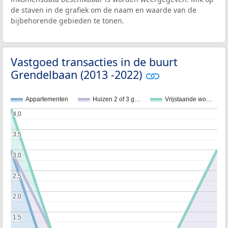
de staven in de grafiek om de naam en waarde van de
bijbehorende gebieden te tonen.
Vastgoed transacties in de buurt
Grendelbaan (2013 -2022)
Appartementen
Huizen 2 of 3 g…
Vrijstaande wo…
4,0
4,0
3,5
3,5
3,0
3,0
2,5
2,5
2,0
2,0
1,5
1,5