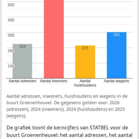
500
500
400
400
301
300
300
224
215
200
200
100
100
Aantal adressen
Aantal inwoners
Aantal
Aantal wagens
huishoudens
Aantal adressen, inwoners, huishoudens en wagens in de
buurt Groenenheuvel. De gegevens gelden voor: 2026
(adressen), 2024 (inwoners), 2024 (huishoudens) en 2023
(wagens).
De grafiek toont de kerncijfers van STATBEL voor de
buurt Groenenheuvel: het aantal adressen, het aantal