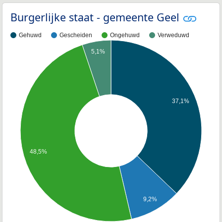
Burgerlijke staat - gemeente Geel
Gehuwd
Gescheiden
Ongehuwd
Verweduwd
5,1%
37,1%
48,5%
9,2%