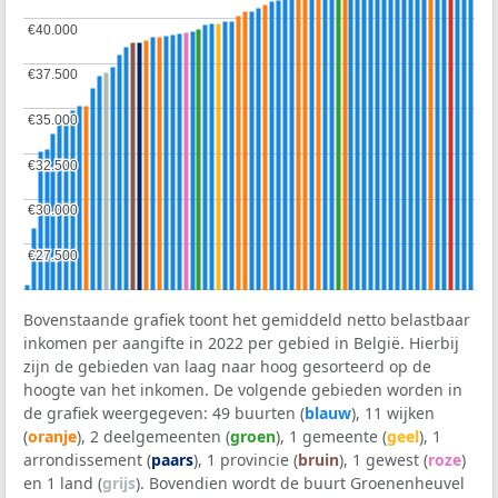
€40.000
€40.000
€37.500
€37.500
€35.000
€35.000
€32.500
€32.500
€30.000
€30.000
€27.500
€27.500
Bovenstaande grafiek toont het gemiddeld netto belastbaar
inkomen per aangifte in 2022 per gebied in België. Hierbij
zijn de gebieden van laag naar hoog gesorteerd op de
hoogte van het inkomen. De volgende gebieden worden in
de grafiek weergegeven: 49 buurten (
blauw
), 11 wijken
(
oranje
), 2 deelgemeenten (
groen
), 1 gemeente (
geel
), 1
arrondissement (
paars
), 1 provincie (
bruin
), 1 gewest (
roze
)
en 1 land (
grijs
). Bovendien wordt de buurt Groenenheuvel