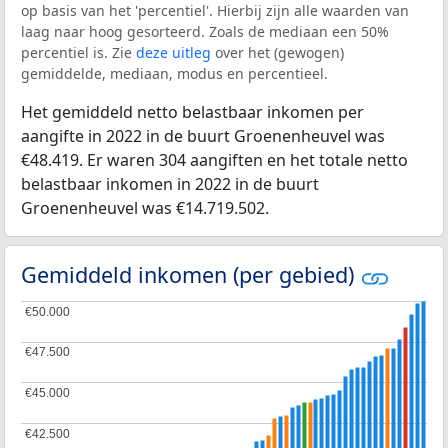
op basis van het 'percentiel'. Hierbij zijn alle waarden van
laag naar hoog gesorteerd. Zoals de mediaan een 50%
percentiel is. Zie
deze uitleg
over het (gewogen)
gemiddelde, mediaan, modus en percentieel.
Het gemiddeld netto belastbaar inkomen per
aangifte in 2022 in de buurt Groenenheuvel was
€48.419. Er waren 304 aangiften en het totale netto
belastbaar inkomen in 2022 in de buurt
Groenenheuvel was €14.719.502.
Gemiddeld inkomen (per gebied)
€50.000
€50.000
€47.500
€47.500
€45.000
€45.000
€42.500
€42.500