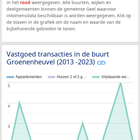
in het
rood
weergegeven. Alle buurten, wijken en
deelgemeenten binnen de gemeente Geel waarvoor
inkomensdata beschikbaar is worden weergegeven. Klik op
de staven in de grafiek om de naam en waarde van de
bijbehorende gebieden te tonen.
Vastgoed transacties in de buurt
Groenenheuvel (2013 -2023)
Appartementen
Huizen 2 of 3 g…
Vrijstaande wo…
5
5
4
4
3
3