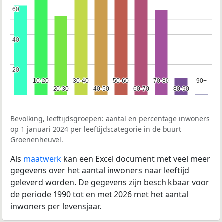
60
60
40
40
20
20
10-20
10-20
30-40
30-40
50-60
50-60
70-80
70-80
90+
90+
20-30
20-30
40-50
40-50
60-70
60-70
80-90
80-90
Bevolking, leeftijdsgroepen: aantal en percentage inwoners
op 1 januari 2024 per leeftijdscategorie in de buurt
Groenenheuvel.
Als
maatwerk
kan een Excel document met veel meer
gegevens over het aantal inwoners naar leeftijd
geleverd worden. De gegevens zijn beschikbaar voor
de periode 1990 tot en met 2026 met het aantal
inwoners per levensjaar.