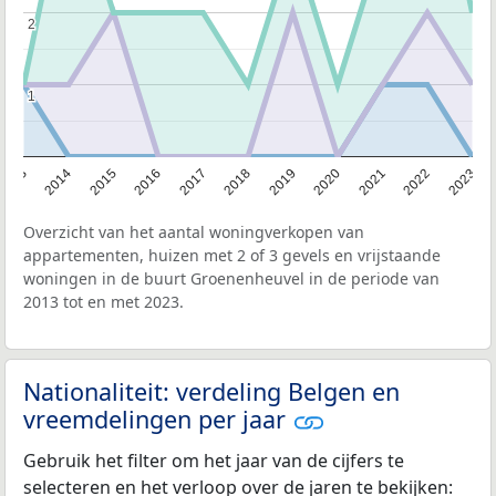
2
2
1
1
2013
2014
2015
2016
2017
2018
2019
2020
2021
2022
2023
Overzicht van het aantal woningverkopen van
appartementen, huizen met 2 of 3 gevels en vrijstaande
woningen in de buurt Groenenheuvel in de periode van
2013 tot en met 2023.
Nationaliteit: verdeling Belgen en
vreemdelingen per jaar
Gebruik het filter om het jaar van de cijfers te
selecteren en het verloop over de jaren te bekijken: