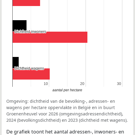
Dichtheid inwoners
Dichtheid inwoners
Dichtheid wagens
Dichtheid wagens
10
10
20
20
30
30
aantal per hectare
Omgeving: dichtheid van de bevolking-, adressen- en
wagens per hectare oppervlakte in België en in buurt
Groenenheuvel voor 2026 (omgevingsadressendichtheid),
2024 (bevolkingsdichtheid) en 2023 (dichtheid met wagens).
De grafiek toont het aantal adressen-, inwoners- en