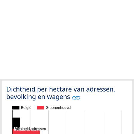
Dichtheid per hectare van adressen,
bevolking en wagens
België
Groenenheuvel
Dichtheid adressen
Dichtheid adressen