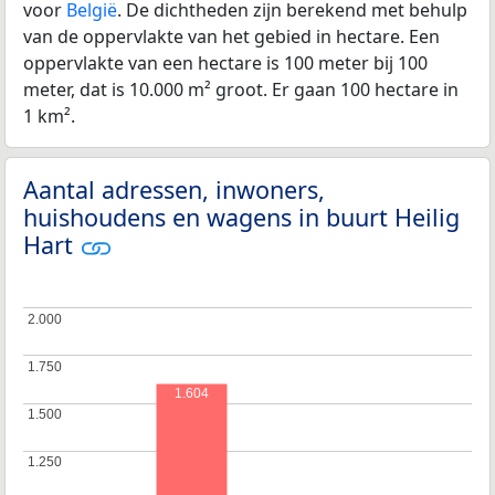
voor
België
. De dichtheden zijn berekend met behulp
van de oppervlakte van het gebied in hectare. Een
oppervlakte van een hectare is 100 meter bij 100
meter, dat is 10.000 m² groot. Er gaan 100 hectare in
1 km².
Aantal adressen, inwoners,
huishoudens en wagens in buurt Heilig
Hart
2.000
2.000
1.750
1.750
1.604
1.500
1.500
1.250
1.250