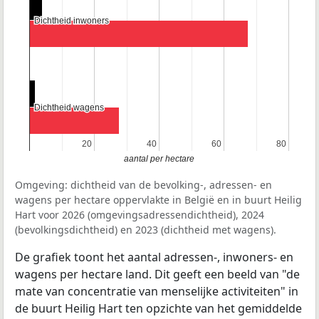
Dichtheid inwoners
Dichtheid inwoners
Dichtheid wagens
Dichtheid wagens
20
20
40
40
60
60
80
80
aantal per hectare
Omgeving: dichtheid van de bevolking-, adressen- en
wagens per hectare oppervlakte in België en in buurt Heilig
Hart voor 2026 (omgevingsadressendichtheid), 2024
(bevolkingsdichtheid) en 2023 (dichtheid met wagens).
De grafiek toont het aantal adressen-, inwoners- en
wagens per hectare land. Dit geeft een beeld van "de
mate van concentratie van menselijke activiteiten" in
de buurt Heilig Hart ten opzichte van het gemiddelde