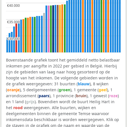
€40.000
€40.000
€35.000
€35.000
€30.000
€30.000
Bovenstaande grafiek toont het gemiddeld netto belastbaar
inkomen per aangifte in 2022 per gebied in België. Hierbij
zijn de gebieden van laag naar hoog gesorteerd op de
hoogte van het inkomen. De volgende gebieden worden in
de grafiek weergegeven: 31 buurten (
blauw
), 8 wijken
(
oranje
), 5 deelgemeenten (
groen
), 1 gemeente (
geel
), 1
arrondissement (
paars
), 1 provincie (
bruin
), 1 gewest (
roze
)
en 1 land (
grijs
). Bovendien wordt de buurt Heilig Hart in
het
rood
weergegeven. Alle buurten, wijken en
deelgemeenten binnen de gemeente Temse waarvoor
inkomensdata beschikbaar is worden weergegeven. Klik op
de staven in de grafiek om de naam en waarde van de