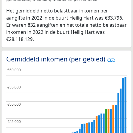
Het gemiddeld netto belastbaar inkomen per
aangifte in 2022 in de buurt Heilig Hart was €33.796.
Er waren 832 aangiften en het totale netto belastbaar
inkomen in 2022 in de buurt Heilig Hart was
€28.118.129.
Gemiddeld inkomen (per gebied)
€60.000
€60.000
€55.000
€55.000
€50.000
€50.000
€45.000
€45.000