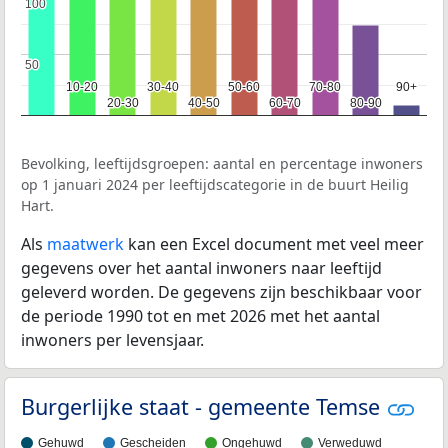
100
100
50
50
10-20
10-20
30-40
30-40
50-60
50-60
70-80
70-80
90+
90+
20-30
20-30
40-50
40-50
60-70
60-70
80-90
80-90
Bevolking, leeftijdsgroepen: aantal en percentage inwoners
op 1 januari 2024 per leeftijdscategorie in de buurt Heilig
Hart.
Als
maatwerk
kan een Excel document met veel meer
gegevens over het aantal inwoners naar leeftijd
geleverd worden. De gegevens zijn beschikbaar voor
de periode 1990 tot en met 2026 met het aantal
inwoners per levensjaar.
Burgerlijke staat - gemeente Temse
Gehuwd
Gescheiden
Ongehuwd
Verweduwd