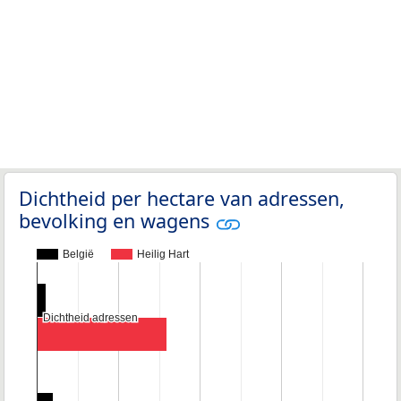
Dichtheid per hectare van adressen,
bevolking en wagens
België
Heilig Hart
Dichtheid adressen
Dichtheid adressen