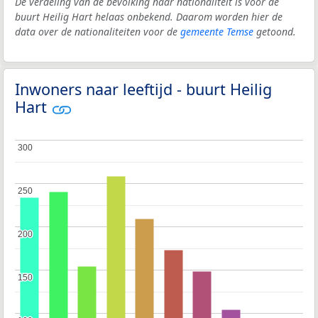
De verdeling van de bevolking naar nationaliteit is voor de
buurt Heilig Hart helaas onbekend. Daarom worden hier de
data over de nationaliteiten voor de
gemeente Temse
getoond.
Inwoners naar leeftijd - buurt Heilig
Hart
300
300
250
250
200
200
150
150