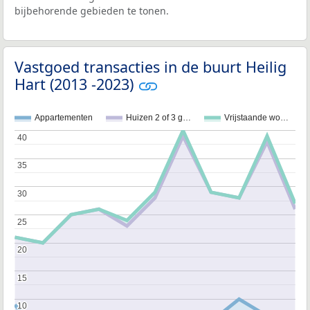
bijbehorende gebieden te tonen.
Vastgoed transacties in de buurt Heilig
Hart (2013 -2023)
Appartementen
Huizen 2 of 3 g…
Vrijstaande wo…
40
40
35
35
30
30
25
25
20
20
15
15
10
10