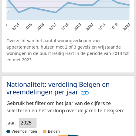
5
5
2013
2014
2015
2016
2017
2018
2019
2020
2021
2022
2023
Overzicht van het aantal woningverkopen van
appartementen, huizen met 2 of 3 gevels en vrijstaande
woningen in de buurt Heilig Hart in de periode van 2013 tot
en met 2023.
Nationaliteit: verdeling Belgen en
vreemdelingen per jaar
Gebruik het filter om het jaar van de cijfers te
selecteren en het verloop over de jaren te bekijken:
Jaar:
2025
Vreemdelingen
Belgen