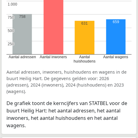
1.000
1.000
758
750
750
659
631
500
500
250
250
Aantal adressen
Aantal inwoners
Aantal
Aantal wagens
huishoudens
Aantal adressen, inwoners, huishoudens en wagens in de
buurt Heilig Hart. De gegevens gelden voor: 2026
(adressen), 2024 (inwoners), 2024 (huishoudens) en 2023
(wagens).
De grafiek toont de kerncijfers van STATBEL voor de
buurt Heilig Hart: het aantal adressen, het aantal
inwoners, het aantal huishoudens en het aantal
wagens.