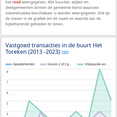
het
rood
weergegeven. Alle buurten, wijken en
deelgemeenten binnen de gemeente Ranst waarvoor
inkomensdata beschikbaar is worden weergegeven. Klik op
de staven in de grafiek om de naam en waarde van de
bijbehorende gebieden te tonen.
Vastgoed transacties in de buurt Het
Toreken (2013 -2023)
Appartementen
Huizen 2 of 3 g…
Vrijstaande wo…
8
8
7
7
6
6
5
5
4
4