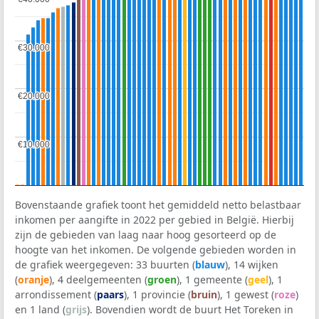
€30.000
€30.000
€20.000
€20.000
€10.000
€10.000
Bovenstaande grafiek toont het gemiddeld netto belastbaar
inkomen per aangifte in 2022 per gebied in België. Hierbij
zijn de gebieden van laag naar hoog gesorteerd op de
hoogte van het inkomen. De volgende gebieden worden in
de grafiek weergegeven: 33 buurten (
blauw
), 14 wijken
(
oranje
), 4 deelgemeenten (
groen
), 1 gemeente (
geel
), 1
arrondissement (
paars
), 1 provincie (
bruin
), 1 gewest (
roze
)
en 1 land (
grijs
). Bovendien wordt de buurt Het Toreken in