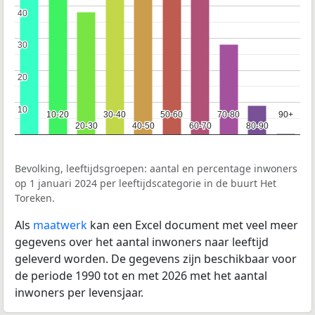
40
40
30
30
20
20
10
10
10-20
10-20
30-40
30-40
50-60
50-60
70-80
70-80
90+
90+
20-30
20-30
40-50
40-50
60-70
60-70
80-90
80-90
Bevolking, leeftijdsgroepen: aantal en percentage inwoners
op 1 januari 2024 per leeftijdscategorie in de buurt Het
Toreken.
Als
maatwerk
kan een Excel document met veel meer
gegevens over het aantal inwoners naar leeftijd
geleverd worden. De gegevens zijn beschikbaar voor
de periode 1990 tot en met 2026 met het aantal
inwoners per levensjaar.