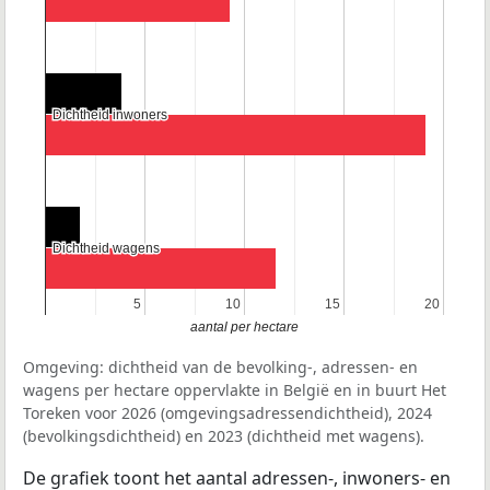
Dichtheid inwoners
Dichtheid inwoners
Dichtheid wagens
Dichtheid wagens
5
5
10
10
15
15
20
20
aantal per hectare
Omgeving: dichtheid van de bevolking-, adressen- en
wagens per hectare oppervlakte in België en in buurt Het
Toreken voor 2026 (omgevingsadressendichtheid), 2024
(bevolkingsdichtheid) en 2023 (dichtheid met wagens).
De grafiek toont het aantal adressen-, inwoners- en