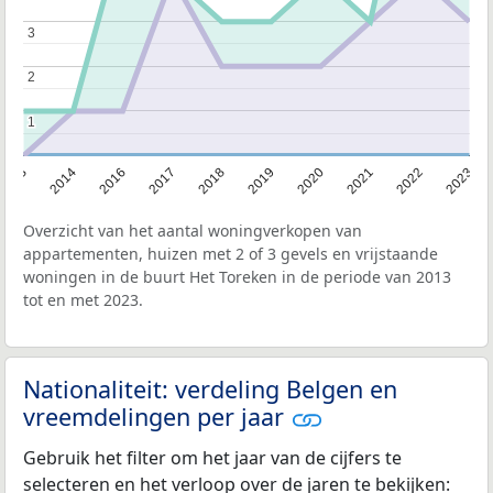
3
3
2
2
1
1
2013
2014
2016
2017
2018
2019
2020
2021
2022
2023
Overzicht van het aantal woningverkopen van
appartementen, huizen met 2 of 3 gevels en vrijstaande
woningen in de buurt Het Toreken in de periode van 2013
tot en met 2023.
Nationaliteit: verdeling Belgen en
vreemdelingen per jaar
Gebruik het filter om het jaar van de cijfers te
selecteren en het verloop over de jaren te bekijken: