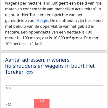
wagens per hectare land. Dit geeft een beeld van "de
mate van concentratie van menselijke activiteiten" in
de buurt Het Toreken ten opzichte van het
gemiddelde voor
België
. De dichtheden zijn berekend
met behulp van de oppervlakte van het gebied in
hectare. Een oppervlakte van een hectare is 100
meter bij 100 meter, dat is 10.000 m² groot. Er gaan
100 hectare in 1 km².
Aantal adressen, inwoners,
huishoudens en wagens in buurt Het
Toreken
500
500
421
400
400