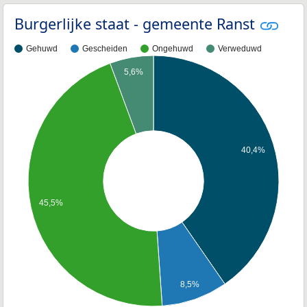
Burgerlijke staat - gemeente Ranst
Gehuwd
Gescheiden
Ongehuwd
Verweduwd
5,6%
40,4%
45,5%
8,5%