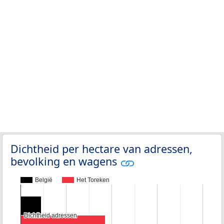
Dichtheid per hectare van adressen,
bevolking en wagens
België
Het Toreken
Dichtheid adressen
Dichtheid adressen