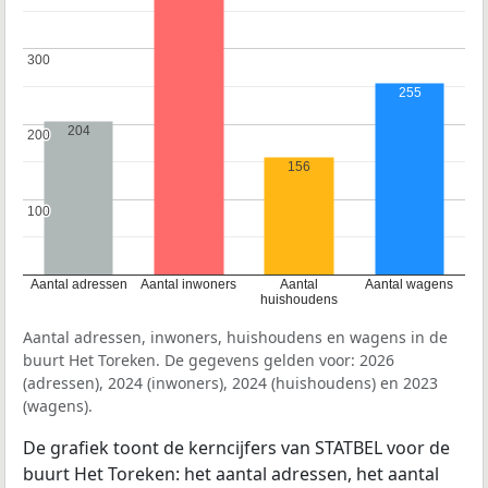
300
300
255
204
200
200
156
100
100
Aantal adressen
Aantal inwoners
Aantal
Aantal wagens
huishoudens
Aantal adressen, inwoners, huishoudens en wagens in de
buurt Het Toreken. De gegevens gelden voor: 2026
(adressen), 2024 (inwoners), 2024 (huishoudens) en 2023
(wagens).
De grafiek toont de kerncijfers van STATBEL voor de
buurt Het Toreken: het aantal adressen, het aantal