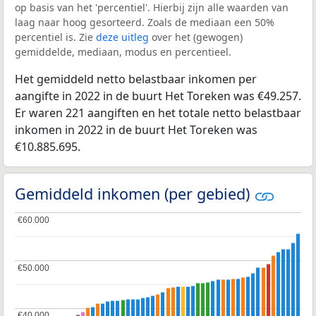
op basis van het 'percentiel'. Hierbij zijn alle waarden van
laag naar hoog gesorteerd. Zoals de mediaan een 50%
percentiel is. Zie
deze uitleg
over het (gewogen)
gemiddelde, mediaan, modus en percentieel.
Het gemiddeld netto belastbaar inkomen per
aangifte in 2022 in de buurt Het Toreken was €49.257.
Er waren 221 aangiften en het totale netto belastbaar
inkomen in 2022 in de buurt Het Toreken was
€10.885.695.
Gemiddeld inkomen (per gebied)
€60.000
€60.000
€50.000
€50.000
€40.000
€40.000