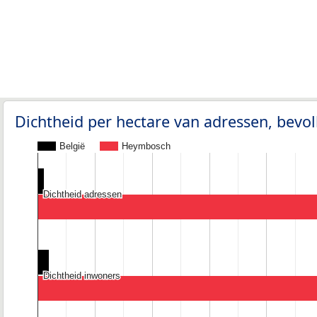
Dichtheid per hectare van adressen, bev
België
Heymbosch
Dichtheid adressen
Dichtheid adressen
Dichtheid inwoners
Dichtheid inwoners