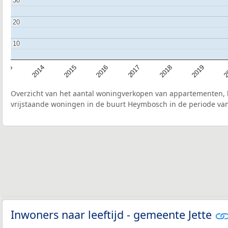
30
30
20
20
10
10
2015
2
2017
2014
2019
2016
2013
2018
Overzicht van het aantal woningverkopen van appartementen, h
vrijstaande woningen in de buurt Heymbosch in de periode van
Inwoners naar leeftijd - gemeente Jette