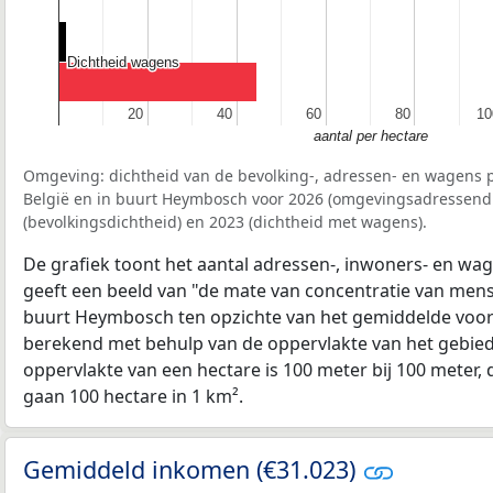
Dichtheid wagens
Dichtheid wagens
20
20
40
40
60
60
80
80
10
10
aantal per hectare
Omgeving: dichtheid van de bevolking-, adressen- en wagens p
België en in buurt Heymbosch voor 2026 (omgevingsadressendi
(bevolkingsdichtheid) en 2023 (dichtheid met wagens).
De grafiek toont het aantal adressen-, inwoners- en wag
geeft een beeld van "de mate van concentratie van mensel
buurt Heymbosch ten opzichte van het gemiddelde voo
berekend met behulp van de oppervlakte van het gebied 
oppervlakte van een hectare is 100 meter bij 100 meter, d
gaan 100 hectare in 1 km².
Gemiddeld inkomen (€31.023)