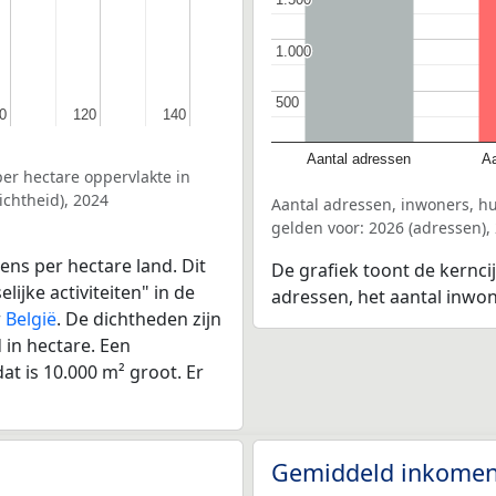
1.000
1.000
500
500
0
0
120
120
140
140
Aantal adressen
Aa
er hectare oppervlakte in
chtheid), 2024
Aantal adressen, inwoners, 
gelden voor: 2026 (adressen),
ens per hectare land. Dit
De grafiek toont de kernc
ijke activiteiten" in de
adressen, het aantal inwo
r
België
. De dichtheden zijn
in hectare. Een
at is 10.000 m² groot. Er
Gemiddeld inkomen