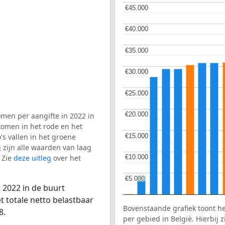
€45.000
€45.000
€40.000
€40.000
€35.000
€35.000
€30.000
€30.000
€25.000
€25.000
€20.000
€20.000
men per aangifte in 2022 in
komen in het rode en het
€15.000
€15.000
s vallen in het groene
j zijn alle waarden van laag
 Zie
deze uitleg
over het
€10.000
€10.000
€5.000
€5.000
 2022 in de buurt
 totale netto belastbaar
Bovenstaande grafiek toont h
8.
per gebied in België. Hierbij