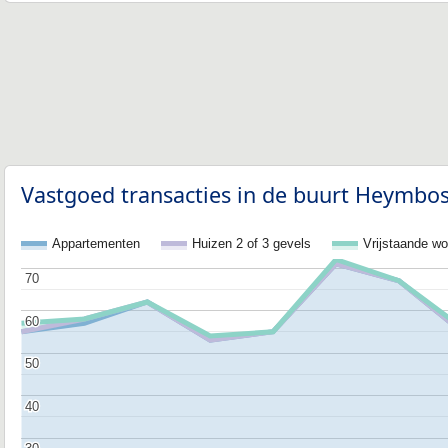
Vastgoed transacties in de buurt Heymbos
Appartementen
Huizen 2 of 3 gevels
Vrijstaande w
70
70
60
60
50
50
40
40