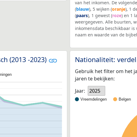
van het inkomen. De volgende
(
blauw
), 5 wijken (
oranje
), 1 
(
paars
), 1 gewest (
roze
) en 1 l
weergegeven. Alle buurten, 
inkomensdata beschikbaar is 
naam en waarde van de bijbe
ch (2013 -2023)
Nationaliteit: verd
Gebruik het filter om het j
oningen
jaren te bekijken:
Jaar:
2025
Vreemdelingen
Belgen