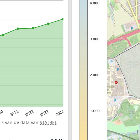
20
2022
2024
2021
2023
sis van de data van
STATBEL