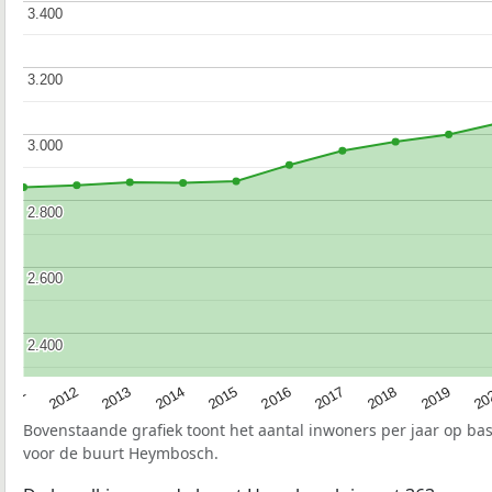
3.400
3.400
3.200
3.200
3.000
3.000
2.800
2.800
2.600
2.600
2.400
2.400
2015
20
2012
2017
2014
2019
2011
2016
2013
2018
Bovenstaande grafiek toont het aantal inwoners per jaar op ba
voor de buurt Heymbosch.