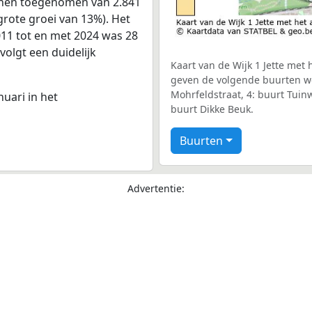
onen toegenomen van 2.841
grote groei van 13%). Het
011 tot en met 2024 was 28
volgt een duidelijk
Kaart van de Wijk 1 Jette met 
geven de volgende buurten we
Mohrfeldstraat, 4: buurt Tuinw
nuari in het
buurt Dikke Beuk.
Buurten
Advertentie: