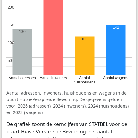
200
200
150
150
142
130
109
100
100
50
50
Aantal adressen
Aantal inwoners
Aantal
Aantal wagens
huishoudens
Aantal adressen, inwoners, huishoudens en wagens in de
buurt Huise-Verspreide Bewoning. De gegevens gelden
voor: 2026 (adressen), 2024 (inwoners), 2024 (huishoudens)
en 2023 (wagens).
De grafiek toont de kerncijfers van STATBEL voor de
buurt Huise-Verspreide Bewoning: het aantal