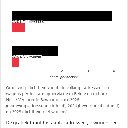
Dichtheid inwoners
Dichtheid inwoners
Dichtheid wagens
Dichtheid wagens
1
1
2
2
3
3
4
4
aantal per hectare
Omgeving: dichtheid van de bevolking-, adressen- en
wagens per hectare oppervlakte in België en in buurt
Huise-Verspreide Bewoning voor 2026
(omgevingsadressendichtheid), 2024 (bevolkingsdichtheid)
en 2023 (dichtheid met wagens).
De grafiek toont het aantal adressen-, inwoners- en