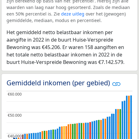
zijn berekend op basis van het 'percentiel'. Hierbij zijn alle
waarden van laag naar hoog gesorteerd. Zoals de mediaan
een 50% percentiel is. Zie
deze uitleg
over het (gewogen)
gemiddelde, mediaan, modus en percentieel.
Het gemiddeld netto belastbaar inkomen per
aangifte in 2022 in de buurt Huise-Verspreide
Bewoning was €45.206. Er waren 158 aangiften en
het totale netto belastbaar inkomen in 2022 in de
buurt Huise-Verspreide Bewoning was €7.142.579.
Gemiddeld inkomen (per gebied)
€60.000
€60.000
€50.000
€50.000
€40.000
€40.000