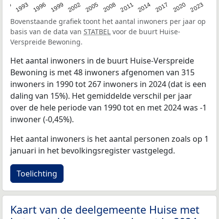
2023
1990
1993
1996
1999
2002
2005
2008
2011
2014
2017
2020
Bovenstaande grafiek toont het aantal inwoners per jaar op
basis van de data van
STATBEL
voor de buurt Huise-
Verspreide Bewoning.
Het aantal inwoners in de buurt Huise-Verspreide
Bewoning is met 48 inwoners afgenomen van 315
inwoners in 1990 tot 267 inwoners in 2024 (dat is een
daling van 15%). Het gemiddelde verschil per jaar
over de hele periode van 1990 tot en met 2024 was -1
inwoner (-0,45%).
Het aantal inwoners is het aantal personen zoals op 1
januari in het bevolkingsregister vastgelegd.
Toelichting
Kaart van de deelgemeente Huise met