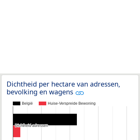
Dichtheid per hectare van adressen,
bevolking en wagens
België
Huise-Verspreide Bewoning
Dichtheid adressen
Dichtheid adressen