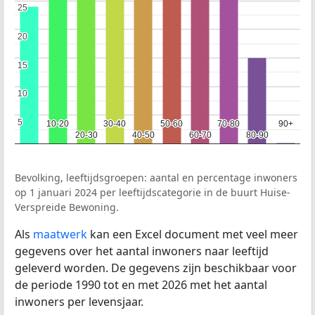
25
25
20
20
15
15
10
10
5
5
10-20
10-20
30-40
30-40
50-60
50-60
70-80
70-80
90+
90+
20-30
20-30
40-50
40-50
60-70
60-70
80-90
80-90
Bevolking, leeftijdsgroepen: aantal en percentage inwoners
op 1 januari 2024 per leeftijdscategorie in de buurt Huise-
Verspreide Bewoning.
Als
maatwerk
kan een Excel document met veel meer
gegevens over het aantal inwoners naar leeftijd
geleverd worden. De gegevens zijn beschikbaar voor
de periode 1990 tot en met 2026 met het aantal
inwoners per levensjaar.