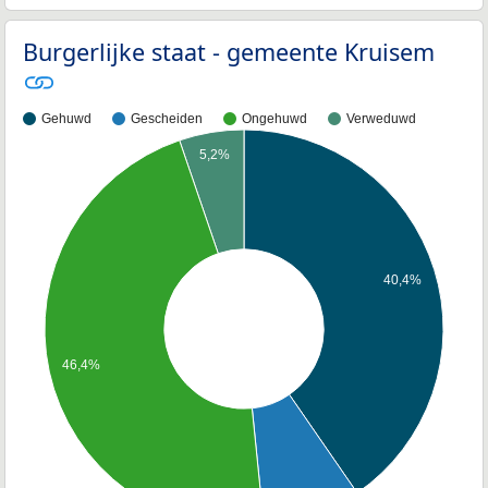
Burgerlijke staat - gemeente Kruisem
Gehuwd
Gescheiden
Ongehuwd
Verweduwd
5,2%
40,4%
46,4%