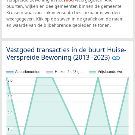
buurten, wijken en deelgemeenten binnen de gemeente
Kruisem waarvoor inkomensdata beschikbaar is worden
weergegeven. Klik op de staven in de grafiek om de naam
en waarde van de bijbehorende gebieden te tonen.
Vastgoed transacties in de buurt Huise-
Verspreide Bewoning (2013 -2023)
Appartementen
Huizen 2 of 3 g…
Vrijstaande wo…
3,0
3,0
2,5
2,5
2,0
2,0
1,5
1,5