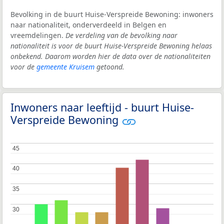
Bevolking in de buurt Huise-Verspreide Bewoning: inwoners
naar nationaliteit, onderverdeeld in Belgen en
vreemdelingen.
De verdeling van de bevolking naar
nationaliteit is voor de buurt Huise-Verspreide Bewoning helaas
onbekend. Daarom worden hier de data over de nationaliteiten
voor de
gemeente Kruisem
getoond.
Inwoners naar leeftijd - buurt Huise-
Verspreide Bewoning
45
45
40
40
35
35
30
30