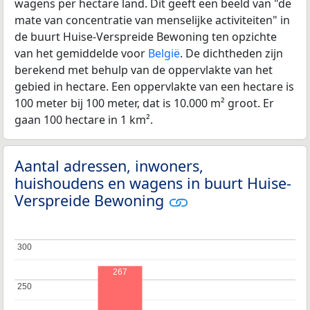
wagens per hectare land. Dit geeft een beeld van "de
mate van concentratie van menselijke activiteiten" in
de buurt Huise-Verspreide Bewoning ten opzichte
van het gemiddelde voor
België
. De dichtheden zijn
berekend met behulp van de oppervlakte van het
gebied in hectare. Een oppervlakte van een hectare is
100 meter bij 100 meter, dat is 10.000 m² groot. Er
gaan 100 hectare in 1 km².
Aantal adressen, inwoners,
huishoudens en wagens in buurt Huise-
Verspreide Bewoning
300
300
267
250
250