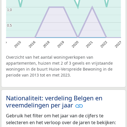
1,0
1,0
0,5
0,5
2013
2015
2016
2018
2019
2020
2021
2022
2023
Overzicht van het aantal woningverkopen van
appartementen, huizen met 2 of 3 gevels en vrijstaande
woningen in de buurt Huise-Verspreide Bewoning in de
periode van 2013 tot en met 2023.
Nationaliteit: verdeling Belgen en
vreemdelingen per jaar
Gebruik het filter om het jaar van de cijfers te
selecteren en het verloop over de jaren te bekijken: