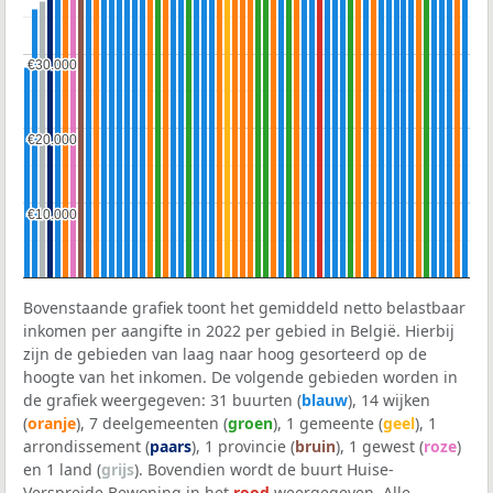
€30.000
€30.000
€20.000
€20.000
€10.000
€10.000
Bovenstaande grafiek toont het gemiddeld netto belastbaar
inkomen per aangifte in 2022 per gebied in België. Hierbij
zijn de gebieden van laag naar hoog gesorteerd op de
hoogte van het inkomen. De volgende gebieden worden in
de grafiek weergegeven: 31 buurten (
blauw
), 14 wijken
(
oranje
), 7 deelgemeenten (
groen
), 1 gemeente (
geel
), 1
arrondissement (
paars
), 1 provincie (
bruin
), 1 gewest (
roze
)
en 1 land (
grijs
). Bovendien wordt de buurt Huise-
Verspreide Bewoning in het
rood
weergegeven. Alle