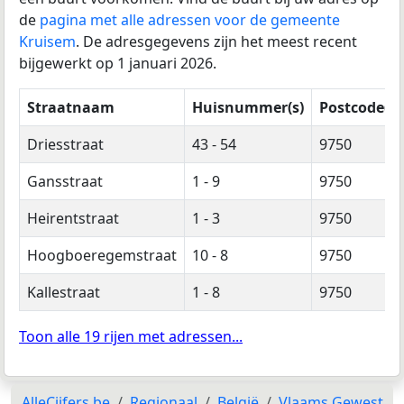
de
pagina met alle adressen voor de gemeente
Kruisem
. De adresgegevens zijn het meest recent
bijgewerkt op 1 januari 2026.
Straatnaam
Huisnummer(s)
Postcode(s)
Driesstraat
43 - 54
9750
Gansstraat
1 - 9
9750
Heirentstraat
1 - 3
9750
Hoogboeregemstraat
10 - 8
9750
Kallestraat
1 - 8
9750
Toon alle 19 rijen met adressen...
AlleCijfers.be
Regionaal
België
Vlaams Gewest