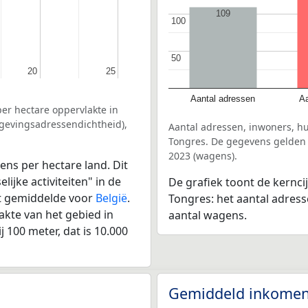
109
100
100
50
50
20
20
25
25
Aantal adressen
Aa
er hectare oppervlakte in
mgevingsadressendichtheid),
Aantal adressen, inwoners, h
Tongres. De gegevens gelden v
2023 (wagens).
ens per hectare land. Dit
ijke activiteiten" in de
De grafiek toont de kernci
et gemiddelde voor
België
.
Tongres: het aantal adress
kte van het gebied in
aantal wagens.
 100 meter, dat is 10.000
Gemiddeld inkomen