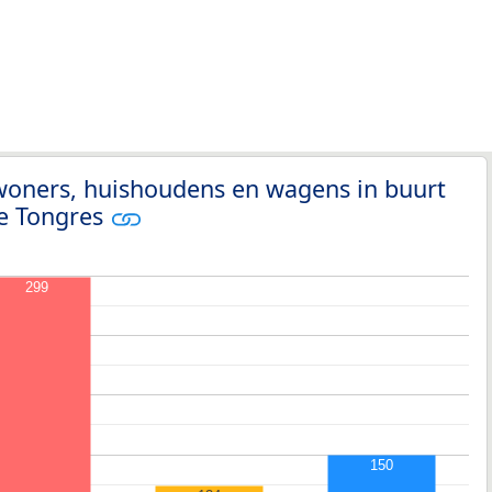
woners, huishoudens en wagens in buurt
de Tongres
299
150