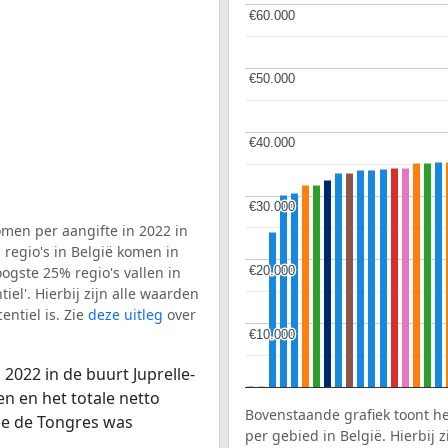
€60.000
€60.000
€50.000
€50.000
€40.000
€40.000
€30.000
€30.000
men per aangifte in 2022 in
regio's in België komen in
€20.000
€20.000
ogste 25% regio's vallen in
el'. Hierbij zijn alle waarden
ntiel is. Zie
deze uitleg
over
€10.000
€10.000
2022 in de buurt Juprelle-
n en het totale netto
Bovenstaande grafiek toont h
ee de Tongres was
per gebied in België. Hierbij