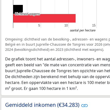
Dichtheid wagens
Dichtheid wagens
5
5
10
10
15
15
aantal per hectare
Omgeving: dichtheid van de bevolking-, adressen- en wagens p
België en in buurt Juprelle-Chaussee de Tongres voor 2026 (o
2024 (bevolkingsdichtheid) en 2023 (dichtheid met wagens).
De grafiek toont het aantal adressen-, inwoners- en wag
geeft een beeld van "de mate van concentratie van mensel
buurt Juprelle-Chaussee de Tongres ten opzichte van h
De dichtheden zijn berekend met behulp van de oppervla
hectare. Een oppervlakte van een hectare is 100 meter bij
m² groot. Er gaan 100 hectare in 1 km².
Gemiddeld inkomen (€34.283)