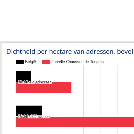
Dichtheid per hectare van adressen, bev
België
Juprelle-Chaussee de Tongres
Dichtheid adressen
Dichtheid adressen
Dichtheid inwoners
Dichtheid inwoners