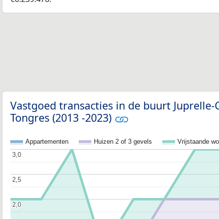
Vastgoed transacties in de buurt Juprelle
Tongres (2013 -2023)
Appartementen
Huizen 2 of 3 gevels
Vrijstaande w
3,0
3,0
2,5
2,5
2,0
2,0