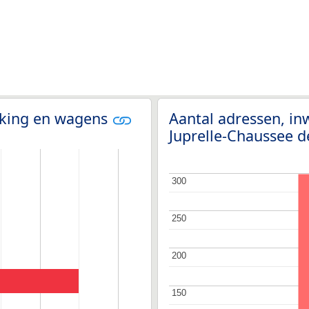
olking en wagens
Aantal adressen, in
Juprelle-Chaussee 
300
300
250
250
200
200
150
150