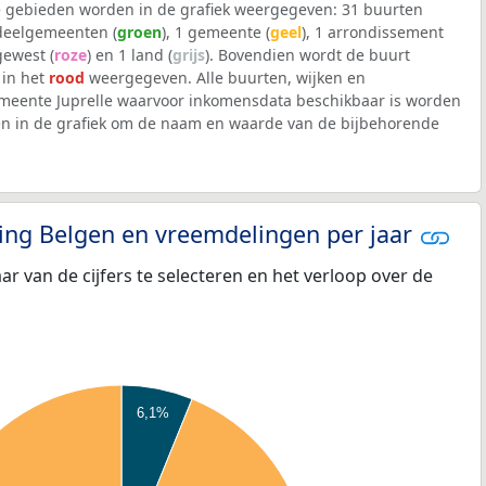
 gebieden worden in de grafiek weergegeven: 31 buurten
 deelgemeenten (
groen
), 1 gemeente (
geel
), 1 arrondissement
 gewest (
roze
) en 1 land (
grijs
). Bovendien wordt de buurt
 in het
rood
weergegeven. Alle buurten, wijken en
eente Juprelle waarvoor inkomensdata beschikbaar is worden
en in de grafiek om de naam en waarde van de bijbehorende
eling Belgen en vreemdelingen per jaar
aar van de cijfers te selecteren en het verloop over de
6,1%