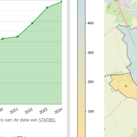
20
2022
2024
2021
2023
sis van de data van
STATBEL