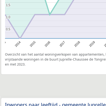
1,5
1,5
1,0
1,0
0,5
0,5
2015
2
2017
2014
2019
2016
2013
2018
Overzicht van het aantal woningverkopen van appartementen, h
vrijstaande woningen in de buurt Juprelle-Chaussee de Tongres
en met 2023.
Inwoners naar leeftijd - gemeente Juprell