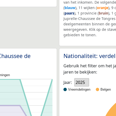
van het inkomen. De volgende
(
blauw
), 11 wijken (
oranje
), 9
(
paars
), 1 provincie (
bruin
), 1
Juprelle-Chaussee de Tongres
deelgemeenten binnen de gem
weergegeven. Klik op de stav
gebieden te tonen.
-Chaussee de
Nationaliteit: verd
Gebruik het filter om het j
jaren te bekijken:
oningen
Jaar:
2025
Vreemdelingen
Belgen