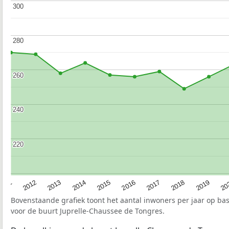
300
300
280
280
260
260
240
240
220
220
2015
20
2012
2017
2014
2019
2011
2016
2013
2018
Bovenstaande grafiek toont het aantal inwoners per jaar op ba
voor de buurt Juprelle-Chaussee de Tongres.