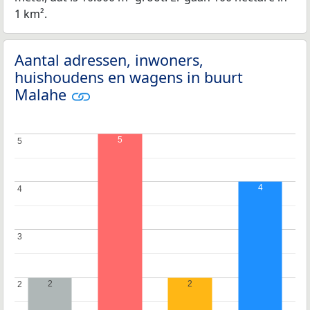
1 km².
Aantal adressen, inwoners,
huishoudens en wagens in buurt
Malahe
5
5
5
4
4
4
3
3
2
2
2
2