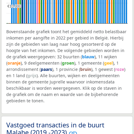
€10.000
€10.000
Bovenstaande grafiek toont het gemiddeld netto belastbaar
inkomen per aangifte in 2022 per gebied in België. Hierbij
zijn de gebieden van laag naar hoog gesorteerd op de
hoogte van het inkomen. De volgende gebieden worden in
de grafiek weergegeven: 32 buurten (
blauw
), 11 wijken
(
oranje
), 9 deelgemeenten (
groen
), 1 gemeente (
geel
), 1
arrondissement (
paars
), 1 provincie (
bruin
), 1 gewest (
roze
)
en 1 land (
grijs
). Alle buurten, wijken en deelgemeenten
binnen de gemeente Juprelle waarvoor inkomensdata
beschikbaar is worden weergegeven. Klik op de staven in
de grafiek om de naam en waarde van de bijbehorende
gebieden te tonen.
Vastgoed transacties in de buurt
Malahe (2019 -2023)