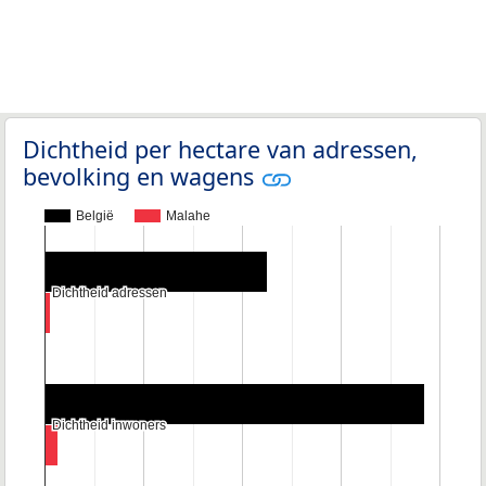
Dichtheid per hectare van adressen,
bevolking en wagens
België
Malahe
Dichtheid adressen
Dichtheid adressen
Dichtheid inwoners
Dichtheid inwoners