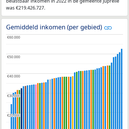
belastbaar inkomen in 2022 in de gemeente Juprelle
was €219.426.727.
Gemiddeld inkomen (per gebied)
€60.000
€60.000
€50.000
€50.000
€40.000
€40.000
€30.000
€30.000
€20.000
€20.000