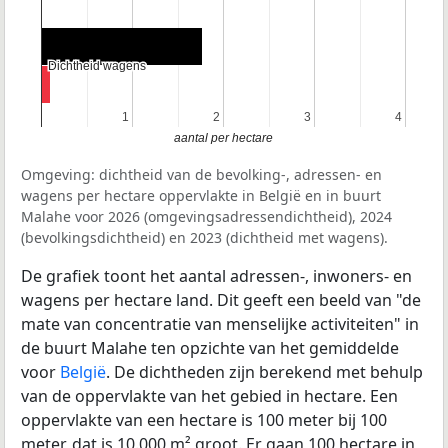
Dichtheid wagens
Dichtheid wagens
1
1
2
2
3
3
4
4
aantal per hectare
Omgeving: dichtheid van de bevolking-, adressen- en
wagens per hectare oppervlakte in België en in buurt
Malahe voor 2026 (omgevingsadressendichtheid), 2024
(bevolkingsdichtheid) en 2023 (dichtheid met wagens).
De grafiek toont het aantal adressen-, inwoners- en
wagens per hectare land. Dit geeft een beeld van "de
mate van concentratie van menselijke activiteiten" in
de buurt Malahe ten opzichte van het gemiddelde
voor
België
. De dichtheden zijn berekend met behulp
van de oppervlakte van het gebied in hectare. Een
oppervlakte van een hectare is 100 meter bij 100
meter, dat is 10.000 m² groot. Er gaan 100 hectare in