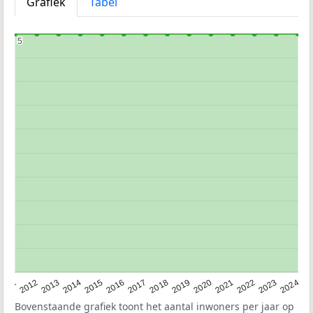
Grafiek
Tabel
5
5
2020
2013
2019
2012
2018
2011
2024
2017
2023
2016
2022
2015
2021
2014
Bovenstaande grafiek toont het aantal inwoners per jaar op