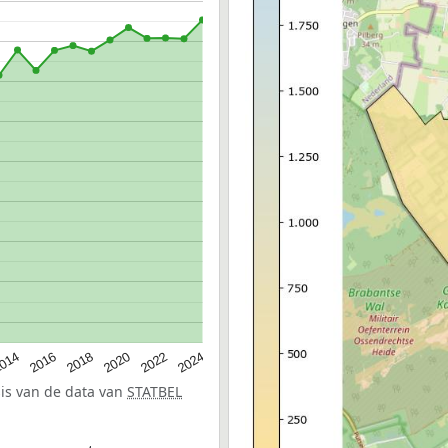
014
2016
2018
2020
2022
2024
sis van de data van
STATBEL