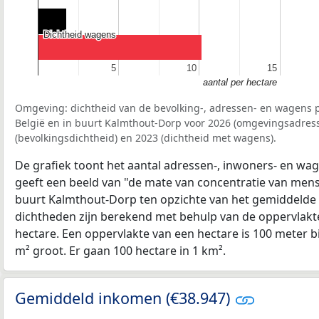
Dichtheid wagens
Dichtheid wagens
5
5
10
10
15
15
aantal per hectare
Omgeving: dichtheid van de bevolking-, adressen- en wagens p
België en in buurt Kalmthout-Dorp voor 2026 (omgevingsadress
(bevolkingsdichtheid) en 2023 (dichtheid met wagens).
De grafiek toont het aantal adressen-, inwoners- en wag
geeft een beeld van "de mate van concentratie van mensel
buurt Kalmthout-Dorp ten opzichte van het gemiddelde
dichtheden zijn berekend met behulp van de oppervlakte
hectare. Een oppervlakte van een hectare is 100 meter bij
m² groot. Er gaan 100 hectare in 1 km².
Gemiddeld inkomen (€38.947)