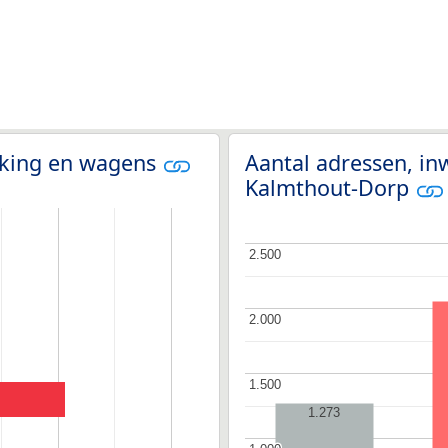
olking en wagens
Aantal adressen, in
Kalmthout-Dorp
2.500
2.500
2.000
2.000
1.500
1.500
1.273