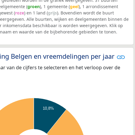
 gebieden worden in de grafiek weergegeven: 31 buurten
deelgemeente (
groen
), 1 gemeente (
geel
), 1 arrondissement
 gewest (
roze
) en 1 land (
grijs
). Bovendien wordt de buurt
ergegeven. Alle buurten, wijken en deelgemeenten binnen de
 inkomensdata beschikbaar is worden weergegeven. Klik op
e naam en waarde van de bijbehorende gebieden te tonen.
eling Belgen en vreemdelingen per jaar
aar van de cijfers te selecteren en het verloop over de
10,8%