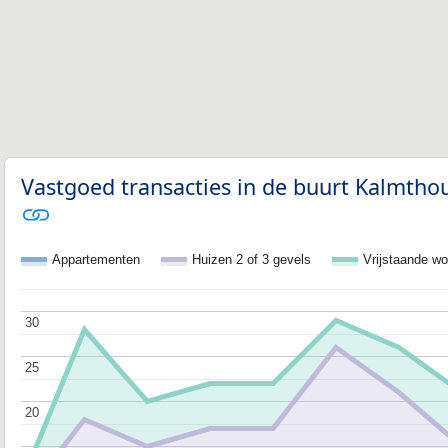
Vastgoed transacties in de buurt Kalmtho
Appartementen
Huizen 2 of 3 gevels
Vrijstaande w
30
30
25
25
20
20