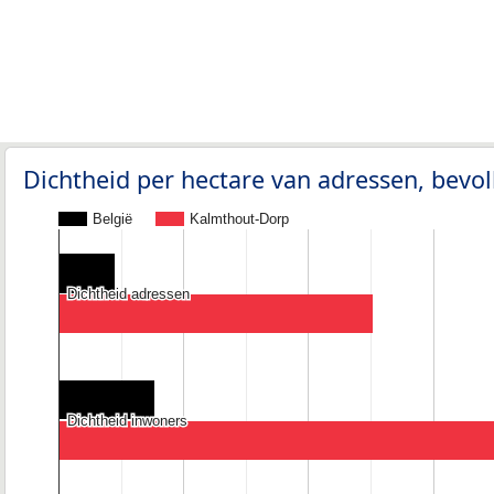
Dichtheid per hectare van adressen, bev
België
Kalmthout-Dorp
Dichtheid adressen
Dichtheid adressen
Dichtheid inwoners
Dichtheid inwoners