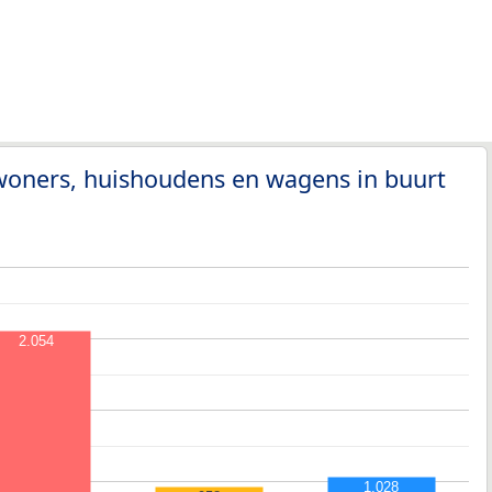
woners, huishoudens en wagens in buurt
2.054
1.028