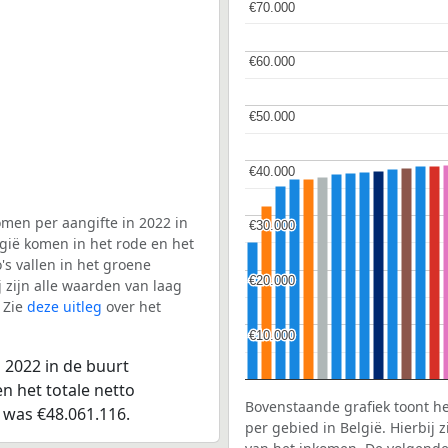
€70.000
€70.000
€60.000
€60.000
€50.000
€50.000
€40.000
€40.000
men per aangifte in 2022 in
€30.000
€30.000
gië komen in het rode en het
s vallen in het groene
€20.000
€20.000
j zijn alle waarden van laag
 Zie
deze uitleg
over het
€10.000
€10.000
 2022 in de buurt
n het totale netto
Bovenstaande grafiek toont h
 was €48.061.116.
per gebied in België. Hierbij