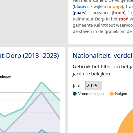
van het inkomen. De volgende
(
blauw
), 7 wijken (
oranje
), 1 
(
paars
), 1 provincie (
bruin
), 1
Kalmthout-Dorp in het
rood
we
gemeente Kalmthout waarvoor
de staven in de grafiek om d
ut-Dorp (2013 -2023)
Nationaliteit: verd
Gebruik het filter om het j
jaren te bekijken:
oningen
Jaar:
2025
Vreemdelingen
Belgen