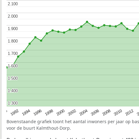
2.100
2.100
2.000
2.000
1.900
1.900
1.800
1.800
1.700
1.700
1.600
1.600
1.500
1.500
1.400
1.400
1.300
1.300
1990
1992
1994
1996
1998
2000
2002
2004
2006
2008
2010
2012
2
Bovenstaande grafiek toont het aantal inwoners per jaar op ba
voor de buurt Kalmthout-Dorp.