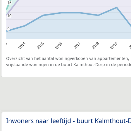
15
15
10
10
5
5
2015
2
2017
2014
2019
2016
2013
2018
Overzicht van het aantal woningverkopen van appartementen, h
vrijstaande woningen in de buurt Kalmthout-Dorp in de periode
Inwoners naar leeftijd - buurt Kalmthout