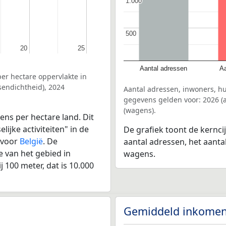
1.000
1.000
500
500
20
20
25
25
Aantal adressen
Aa
er hectare oppervlakte in
endichtheid), 2024
Aantal adressen, inwoners, h
gegevens gelden voor: 2026 (a
(wagens).
ens per hectare land. Dit
ijke activiteiten" in de
De grafiek toont de kernci
 voor
België
. De
aantal adressen, het aanta
 van het gebied in
wagens.
 100 meter, dat is 10.000
Gemiddeld inkomen