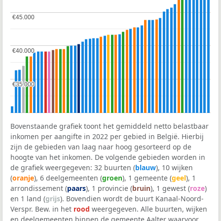
€45.000
€45.000
€40.000
€40.000
€35.000
€35.000
Bovenstaande grafiek toont het gemiddeld netto belastbaar
inkomen per aangifte in 2022 per gebied in België. Hierbij
zijn de gebieden van laag naar hoog gesorteerd op de
hoogte van het inkomen. De volgende gebieden worden in
de grafiek weergegeven: 32 buurten (
blauw
), 10 wijken
(
oranje
), 6 deelgemeenten (
groen
), 1 gemeente (
geel
), 1
arrondissement (
paars
), 1 provincie (
bruin
), 1 gewest (
roze
)
en 1 land (
grijs
). Bovendien wordt de buurt Kanaal-Noord-
Verspr. Bew. in het
rood
weergegeven. Alle buurten, wijken
en deelgemeenten binnen de gemeente Aalter waarvoor