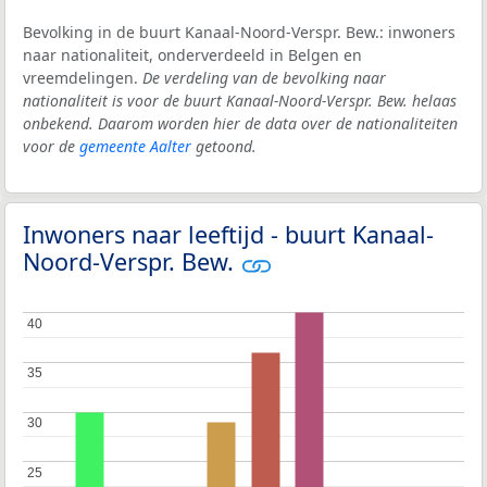
Bevolking in de buurt Kanaal-Noord-Verspr. Bew.: inwoners
naar nationaliteit, onderverdeeld in Belgen en
vreemdelingen.
De verdeling van de bevolking naar
nationaliteit is voor de buurt Kanaal-Noord-Verspr. Bew. helaas
onbekend. Daarom worden hier de data over de nationaliteiten
voor de
gemeente Aalter
getoond.
Inwoners naar leeftijd - buurt Kanaal-
Noord-Verspr. Bew.
40
40
35
35
30
30
25
25