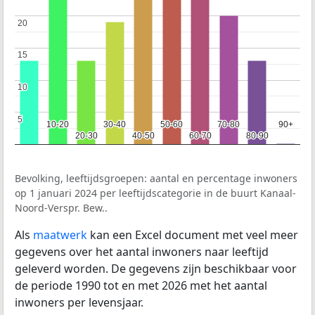
20
20
15
15
10
10
5
5
10-20
10-20
30-40
30-40
50-60
50-60
70-80
70-80
90+
90+
20-30
20-30
40-50
40-50
60-70
60-70
80-90
80-90
Bevolking, leeftijdsgroepen: aantal en percentage inwoners
op 1 januari 2024 per leeftijdscategorie in de buurt Kanaal-
Noord-Verspr. Bew..
Als
maatwerk
kan een Excel document met veel meer
gegevens over het aantal inwoners naar leeftijd
geleverd worden. De gegevens zijn beschikbaar voor
de periode 1990 tot en met 2026 met het aantal
inwoners per levensjaar.