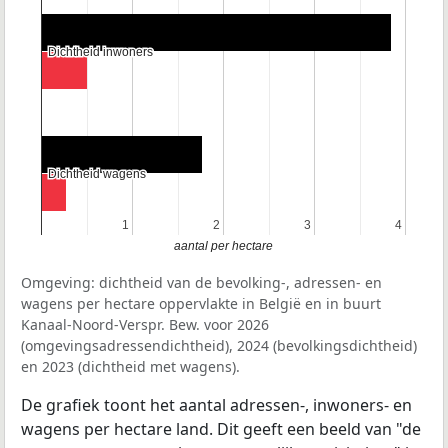
Dichtheid inwoners
Dichtheid inwoners
Dichtheid wagens
Dichtheid wagens
1
1
2
2
3
3
4
4
aantal per hectare
Omgeving: dichtheid van de bevolking-, adressen- en
wagens per hectare oppervlakte in België en in buurt
Kanaal-Noord-Verspr. Bew. voor 2026
(omgevingsadressendichtheid), 2024 (bevolkingsdichtheid)
en 2023 (dichtheid met wagens).
De grafiek toont het aantal adressen-, inwoners- en
wagens per hectare land. Dit geeft een beeld van "de