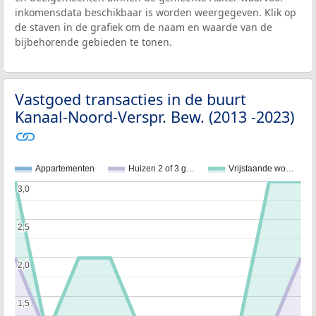
inkomensdata beschikbaar is worden weergegeven. Klik op
de staven in de grafiek om de naam en waarde van de
bijbehorende gebieden te tonen.
Vastgoed transacties in de buurt
Kanaal-Noord-Verspr. Bew. (2013 -2023)
Appartementen
Huizen 2 of 3 g…
Vrijstaande wo…
3,0
3,0
2,5
2,5
2,0
2,0
1,5
1,5