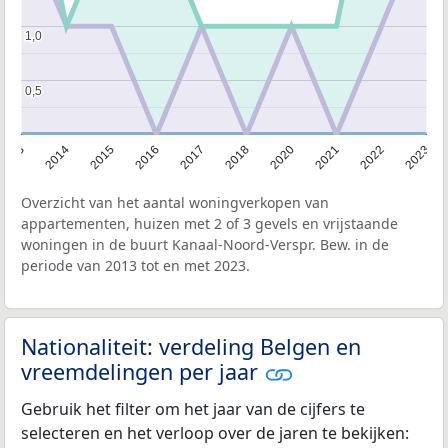
1,0
1,0
0,5
0,5
2013
2014
2015
2016
2017
2018
2020
2021
2022
2023
Overzicht van het aantal woningverkopen van
appartementen, huizen met 2 of 3 gevels en vrijstaande
woningen in de buurt Kanaal-Noord-Verspr. Bew. in de
periode van 2013 tot en met 2023.
Nationaliteit: verdeling Belgen en
vreemdelingen per jaar
Gebruik het filter om het jaar van de cijfers te
selecteren en het verloop over de jaren te bekijken: