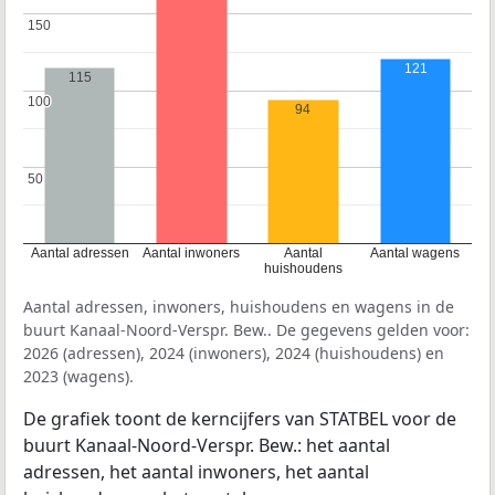
150
150
121
115
100
100
94
50
50
Aantal adressen
Aantal inwoners
Aantal
Aantal wagens
huishoudens
Aantal adressen, inwoners, huishoudens en wagens in de
buurt Kanaal-Noord-Verspr. Bew.. De gegevens gelden voor:
2026 (adressen), 2024 (inwoners), 2024 (huishoudens) en
2023 (wagens).
De grafiek toont de kerncijfers van STATBEL voor de
buurt Kanaal-Noord-Verspr. Bew.: het aantal
adressen, het aantal inwoners, het aantal