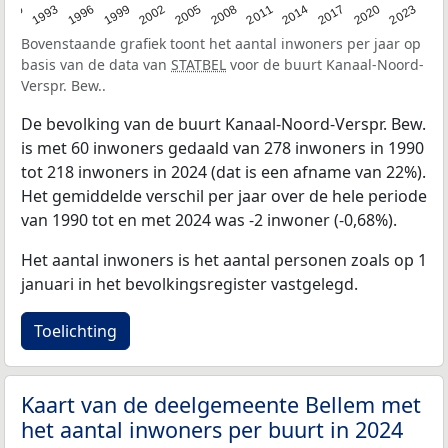
2023
1990
1993
1996
1999
2002
2005
2008
2011
2014
2017
2020
Bovenstaande grafiek toont het aantal inwoners per jaar op
basis van de data van
STATBEL
voor de buurt Kanaal-Noord-
Verspr. Bew..
De bevolking van de buurt Kanaal-Noord-Verspr. Bew.
is met 60 inwoners gedaald van 278 inwoners in 1990
tot 218 inwoners in 2024 (dat is een afname van 22%).
Het gemiddelde verschil per jaar over de hele periode
van 1990 tot en met 2024 was -2 inwoner (-0,68%).
Het aantal inwoners is het aantal personen zoals op 1
januari in het bevolkingsregister vastgelegd.
Toelichting
Kaart van de deelgemeente Bellem met
het aantal inwoners per buurt in 2024