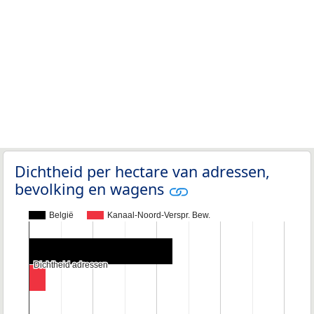
Dichtheid per hectare van adressen,
bevolking en wagens
België
Kanaal-Noord-Verspr. Bew.
Dichtheid adressen
Dichtheid adressen