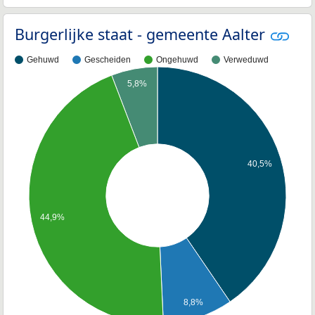
Burgerlijke staat - gemeente Aalter
Gehuwd
Gescheiden
Ongehuwd
Verweduwd
5,8%
40,5%
44,9%
8,8%