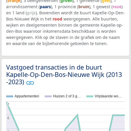
(
oranje
), 3 deelgemeenten (
groen
), 1 gemeente (
geel
), 1
arrondissement (
paars
), 1 provincie (
bruin
), 1 gewest (
roze
)
en 1 land (
grijs
). Bovendien wordt de buurt Kapelle-Op-Den-
Bos-Nieuwe Wijk in het
rood
weergegeven. Alle buurten,
wijken en deelgemeenten binnen de gemeente Kapelle-op-
den-Bos waarvoor inkomensdata beschikbaar is worden
weergegeven. Klik op de staven in de grafiek om de naam
en waarde van de bijbehorende gebieden te tonen.
Vastgoed transacties in de buurt
Kapelle-Op-Den-Bos-Nieuwe Wijk (2013
-2023)
Appartementen
Huizen 2 of 3 g…
Vrijstaande wo…
7
7
6
6