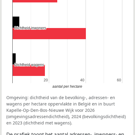
Dichtheid inwoners
Dichtheid inwoners
Dichtheid wagens
Dichtheid wagens
20
20
40
40
60
60
aantal per hectare
Omgeving: dichtheid van de bevolking-, adressen- en
wagens per hectare oppervlakte in België en in buurt
Kapelle-Op-Den-Bos-Nieuwe Wijk voor 2026
(omgevingsadressendichtheid), 2024 (bevolkingsdichtheid)
en 2023 (dichtheid met wagens).
De grafiek toont het aantal adressen-, inwoners- en