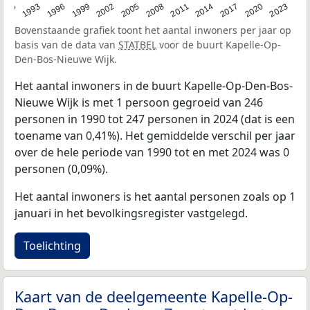
2023
1990
1993
1996
1999
2002
2005
2008
2011
2014
2017
2020
Bovenstaande grafiek toont het aantal inwoners per jaar op
basis van de data van
STATBEL
voor de buurt Kapelle-Op-
Den-Bos-Nieuwe Wijk.
Het aantal inwoners in de buurt Kapelle-Op-Den-Bos-
Nieuwe Wijk is met 1 persoon gegroeid van 246
personen in 1990 tot 247 personen in 2024 (dat is een
toename van 0,41%). Het gemiddelde verschil per jaar
over de hele periode van 1990 tot en met 2024 was 0
personen (0,09%).
Het aantal inwoners is het aantal personen zoals op 1
januari in het bevolkingsregister vastgelegd.
Toelichting
Kaart van de deelgemeente Kapelle-Op-