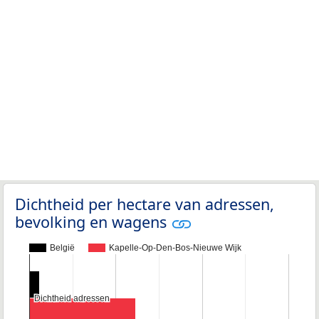
Dichtheid per hectare van adressen,
bevolking en wagens
België
Kapelle-Op-Den-Bos-Nieuwe Wijk
Dichtheid adressen
Dichtheid adressen