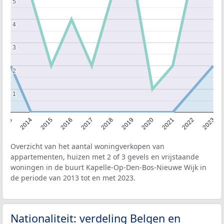
5
5
4
4
3
3
2
2
1
1
2013
2014
2015
2016
2017
2018
2019
2020
2021
2022
2023
Overzicht van het aantal woningverkopen van
appartementen, huizen met 2 of 3 gevels en vrijstaande
woningen in de buurt Kapelle-Op-Den-Bos-Nieuwe Wijk in
de periode van 2013 tot en met 2023.
Nationaliteit: verdeling Belgen en