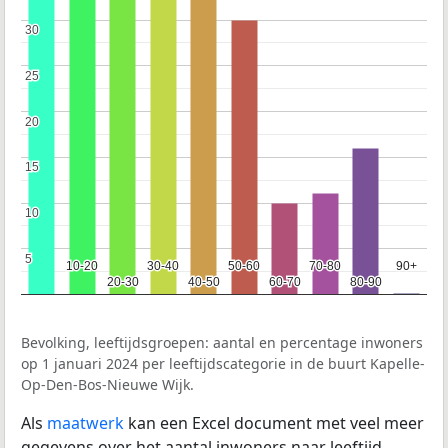
30
30
25
25
20
20
15
15
10
10
5
5
10-20
10-20
30-40
30-40
50-60
50-60
70-80
70-80
90+
90+
20-30
20-30
40-50
40-50
60-70
60-70
80-90
80-90
Bevolking, leeftijdsgroepen: aantal en percentage inwoners
op 1 januari 2024 per leeftijdscategorie in de buurt Kapelle-
Op-Den-Bos-Nieuwe Wijk.
Als
maatwerk
kan een Excel document met veel meer
gegevens over het aantal inwoners naar leeftijd