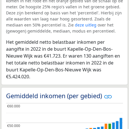
komen in het rode en het oranje gebied van de schaal op de
meter. De hoogste 25% regio's vallen in het groene gebied.
Deze zijn berekend op basis van het 'percentiel'. Hierbij zijn
alle waarden van laag naar hoog gesorteerd. Zoals de
mediaan een 50% percentiel is. Zie
deze uitleg
over het
(gewogen) gemiddelde, mediaan, modus en percentieel.
Het gemiddeld netto belastbaar inkomen per
aangifte in 2022 in de buurt Kapelle-Op-Den-Bos-
Nieuwe Wijk was €41.723. Er waren 130 aangiften en
het totale netto belastbaar inkomen in 2022 in de
buurt Kapelle-Op-Den-Bos-Nieuwe Wijk was
€5.424.020.
Gemiddeld inkomen (per gebied)
€60.000
€60.000
€50.000
€50.000