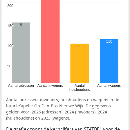
200
200
151
150
150
110
100
100
98
50
50
Aantal adressen
Aantal inwoners
Aantal
Aantal wagens
huishoudens
Aantal adressen, inwoners, huishoudens en wagens in de
buurt Kapelle-Op-Den-Bos-Nieuwe Wijk. De gegevens
gelden voor: 2026 (adressen), 2024 (inwoners), 2024
(huishoudens) en 2023 (wagens).
De grafiek toont de kerncijfers van STATBEL voor de