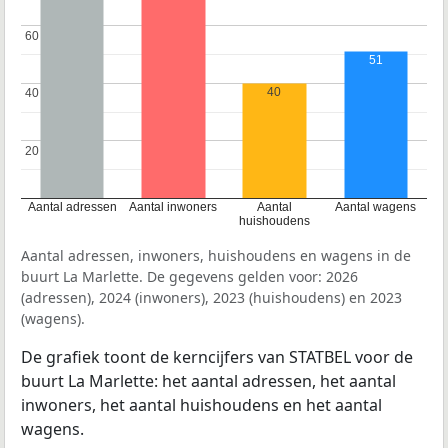
60
60
51
40
40
40
20
20
Aantal adressen
Aantal inwoners
Aantal
Aantal wagens
huishoudens
Aantal adressen, inwoners, huishoudens en wagens in de
buurt La Marlette. De gegevens gelden voor: 2026
(adressen), 2024 (inwoners), 2023 (huishoudens) en 2023
(wagens).
De grafiek toont de kerncijfers van STATBEL voor de
buurt La Marlette: het aantal adressen, het aantal
inwoners, het aantal huishoudens en het aantal
wagens.