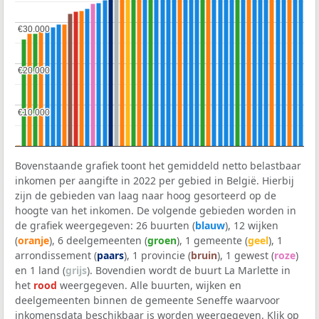
€30.000
€30.000
€20.000
€20.000
€10.000
€10.000
Bovenstaande grafiek toont het gemiddeld netto belastbaar
inkomen per aangifte in 2022 per gebied in België. Hierbij
zijn de gebieden van laag naar hoog gesorteerd op de
hoogte van het inkomen. De volgende gebieden worden in
de grafiek weergegeven: 26 buurten (
blauw
), 12 wijken
(
oranje
), 6 deelgemeenten (
groen
), 1 gemeente (
geel
), 1
arrondissement (
paars
), 1 provincie (
bruin
), 1 gewest (
roze
)
en 1 land (
grijs
). Bovendien wordt de buurt La Marlette in
het
rood
weergegeven. Alle buurten, wijken en
deelgemeenten binnen de gemeente Seneffe waarvoor
inkomensdata beschikbaar is worden weergegeven. Klik op