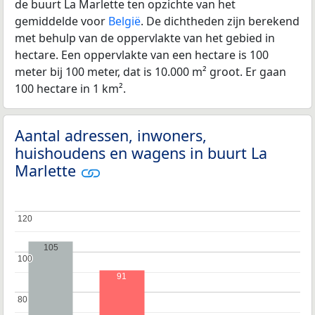
de buurt La Marlette ten opzichte van het
gemiddelde voor
België
. De dichtheden zijn berekend
met behulp van de oppervlakte van het gebied in
hectare. Een oppervlakte van een hectare is 100
meter bij 100 meter, dat is 10.000 m² groot. Er gaan
100 hectare in 1 km².
Aantal adressen, inwoners,
huishoudens en wagens in buurt La
Marlette
120
120
105
100
100
91
80
80