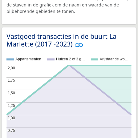
de staven in de grafiek om de naam en waarde van de
bijbehorende gebieden te tonen.
Vastgoed transacties in de buurt La
Marlette (2017 -2023)
Appartementen
Huizen 2 of 3 g…
Vrijstaande wo…
2,00
2,00
1,75
1,75
1,50
1,50
1,25
1,25
1,00
1,00
0,75
0,75