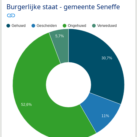
Burgerlijke staat - gemeente Seneffe
Gehuwd
Gescheiden
Ongehuwd
Verweduwd
5,7%
30,7%
52,6%
11%