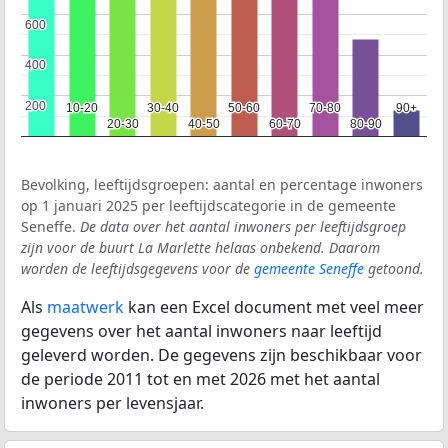
600
600
400
400
200
200
10-20
10-20
30-40
30-40
50-60
50-60
70-80
70-80
90+
90+
20-30
20-30
40-50
40-50
60-70
60-70
80-90
80-90
Bevolking, leeftijdsgroepen: aantal en percentage inwoners
op 1 januari 2025 per leeftijdscategorie in de gemeente
Seneffe.
De data over het aantal inwoners per leeftijdsgroep
zijn voor de buurt La Marlette helaas onbekend. Daarom
worden de leeftijdsgegevens voor de
gemeente Seneffe
getoond.
Als
maatwerk
kan een Excel document met veel meer
gegevens over het aantal inwoners naar leeftijd
geleverd worden. De gegevens zijn beschikbaar voor
de periode 2011 tot en met 2026 met het aantal
inwoners per levensjaar.