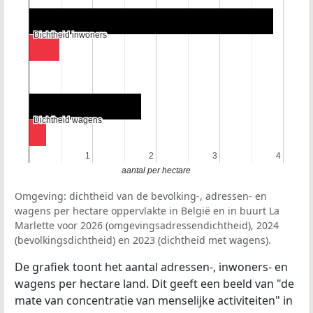
Dichtheid inwoners
Dichtheid inwoners
Dichtheid wagens
Dichtheid wagens
1
1
2
2
3
3
4
4
aantal per hectare
Omgeving: dichtheid van de bevolking-, adressen- en
wagens per hectare oppervlakte in België en in buurt La
Marlette voor 2026 (omgevingsadressendichtheid), 2024
(bevolkingsdichtheid) en 2023 (dichtheid met wagens).
De grafiek toont het aantal adressen-, inwoners- en
wagens per hectare land. Dit geeft een beeld van "de
mate van concentratie van menselijke activiteiten" in