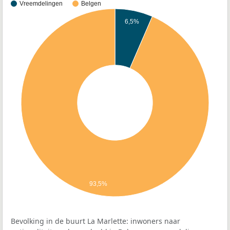
Vreemdelingen
Belgen
6,5%
93,5%
Bevolking in de buurt La Marlette: inwoners naar