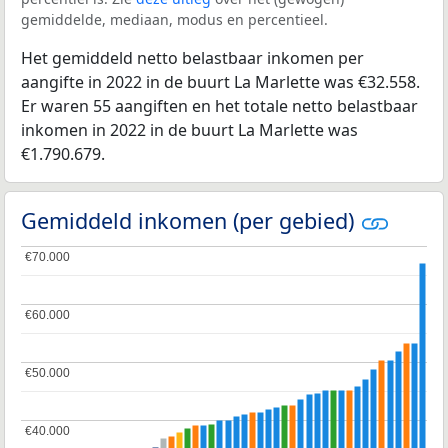
gemiddelde, mediaan, modus en percentieel.
Het gemiddeld netto belastbaar inkomen per
aangifte in 2022 in de buurt La Marlette was €32.558.
Er waren 55 aangiften en het totale netto belastbaar
inkomen in 2022 in de buurt La Marlette was
€1.790.679.
Gemiddeld inkomen (per gebied)
€70.000
€70.000
€60.000
€60.000
€50.000
€50.000
€40.000
€40.000