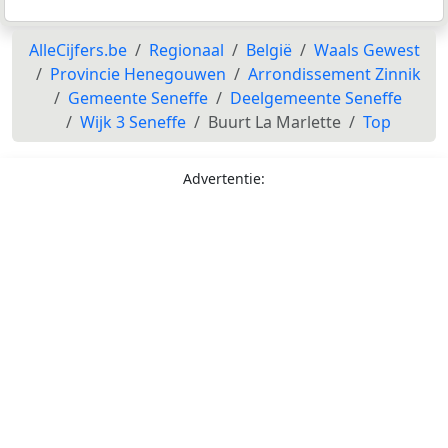
AlleCijfers.be
Regionaal
België
Waals Gewest
Provincie Henegouwen
Arrondissement Zinnik
Gemeente Seneffe
Deelgemeente Seneffe
Wijk 3 Seneffe
Buurt La Marlette
Top
Advertentie: