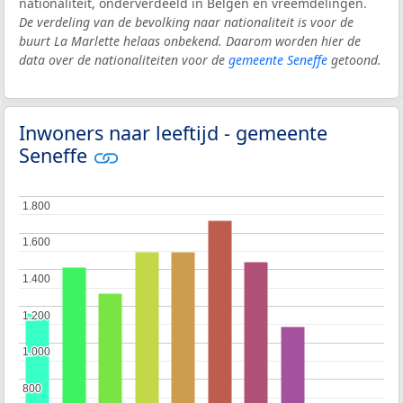
nationaliteit, onderverdeeld in Belgen en vreemdelingen.
De verdeling van de bevolking naar nationaliteit is voor de
buurt La Marlette helaas onbekend. Daarom worden hier de
data over de nationaliteiten voor de
gemeente Seneffe
getoond.
Inwoners naar leeftijd - gemeente
Seneffe
1.800
1.800
1.600
1.600
1.400
1.400
1.200
1.200
1.000
1.000
800
800