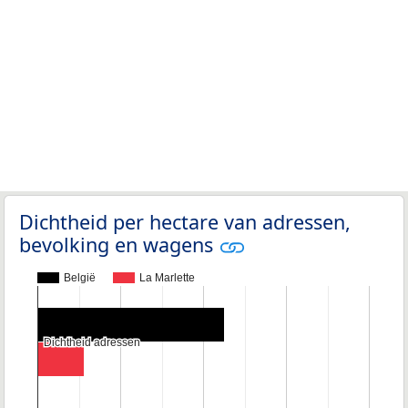
Dichtheid per hectare van adressen,
bevolking en wagens
België
La Marlette
Dichtheid adressen
Dichtheid adressen