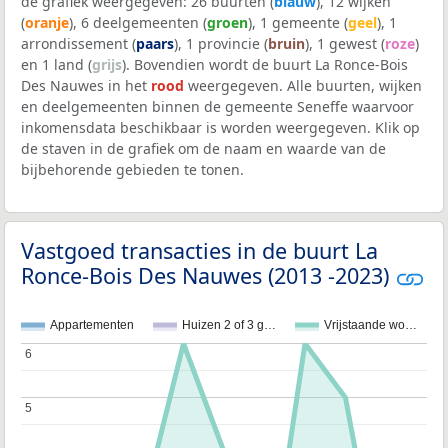
de grafiek weergegeven: 26 buurten (
blauw
), 12 wijken
(
oranje
), 6 deelgemeenten (
groen
), 1 gemeente (
geel
), 1
arrondissement (
paars
), 1 provincie (
bruin
), 1 gewest (
roze
)
en 1 land (
grijs
). Bovendien wordt de buurt La Ronce-Bois
Des Nauwes in het
rood
weergegeven. Alle buurten, wijken
en deelgemeenten binnen de gemeente Seneffe waarvoor
inkomensdata beschikbaar is worden weergegeven. Klik op
de staven in de grafiek om de naam en waarde van de
bijbehorende gebieden te tonen.
Vastgoed transacties in de buurt La
Ronce-Bois Des Nauwes (2013 -2023)
Appartementen
Huizen 2 of 3 g…
Vrijstaande wo…
6
6
5
5