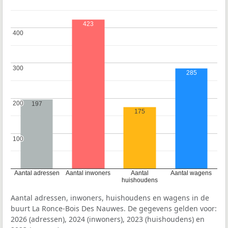
423
400
400
300
300
285
200
200
197
175
100
100
Aantal adressen
Aantal inwoners
Aantal
Aantal wagens
huishoudens
Aantal adressen, inwoners, huishoudens en wagens in de
buurt La Ronce-Bois Des Nauwes. De gegevens gelden voor:
2026 (adressen), 2024 (inwoners), 2023 (huishoudens) en