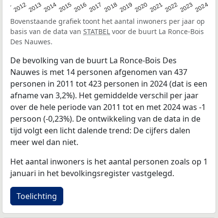
2020
2013
2019
2012
2018
2011
2024
2017
2023
2016
2022
2015
2021
2014
Bovenstaande grafiek toont het aantal inwoners per jaar op
basis van de data van
STATBEL
voor de buurt La Ronce-Bois
Des Nauwes.
De bevolking van de buurt La Ronce-Bois Des
Nauwes is met 14 personen afgenomen van 437
personen in 2011 tot 423 personen in 2024 (dat is een
afname van 3,2%). Het gemiddelde verschil per jaar
over de hele periode van 2011 tot en met 2024 was -1
persoon (-0,23%). De ontwikkeling van de data in de
tijd volgt een licht dalende trend: De cijfers dalen
meer wel dan niet.
Het aantal inwoners is het aantal personen zoals op 1
januari in het bevolkingsregister vastgelegd.
Toelichting