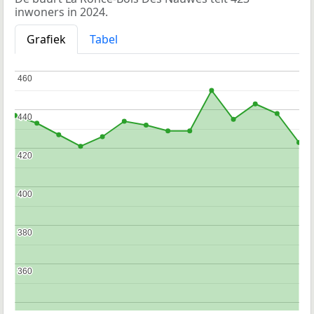
inwoners in 2024.
Grafiek
Tabel
460
460
440
440
420
420
400
400
380
380
360
360