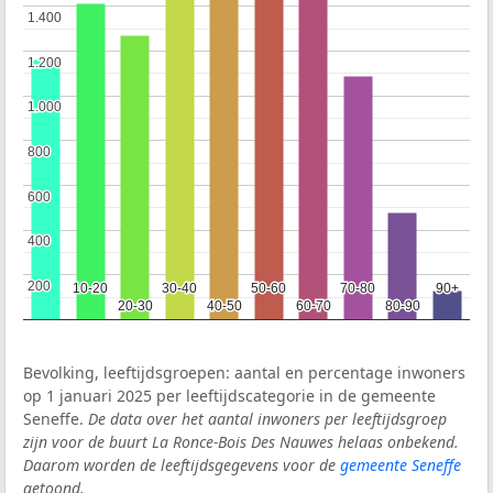
1.400
1.400
1.200
1.200
1.000
1.000
800
800
600
600
400
400
200
200
10-20
10-20
30-40
30-40
50-60
50-60
70-80
70-80
90+
90+
20-30
20-30
40-50
40-50
60-70
60-70
80-90
80-90
Bevolking, leeftijdsgroepen: aantal en percentage inwoners
op 1 januari 2025 per leeftijdscategorie in de gemeente
Seneffe.
De data over het aantal inwoners per leeftijdsgroep
zijn voor de buurt La Ronce-Bois Des Nauwes helaas onbekend.
Daarom worden de leeftijdsgegevens voor de
gemeente Seneffe
getoond.