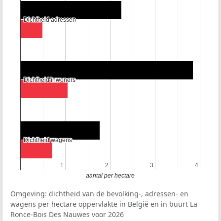
Dichtheid adressen
Dichtheid adressen
Dichtheid inwoners
Dichtheid inwoners
Dichtheid wagens
Dichtheid wagens
1
1
2
2
3
3
4
4
aantal per hectare
Omgeving: dichtheid van de bevolking-, adressen- en
wagens per hectare oppervlakte in België en in buurt La
Ronce-Bois Des Nauwes voor 2026