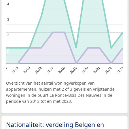
4
4
3
3
2
2
1
1
2013
2014
2015
2016
2017
2018
2019
2020
2021
2022
2023
Overzicht van het aantal woningverkopen van
appartementen, huizen met 2 of 3 gevels en vrijstaande
woningen in de buurt La Ronce-Bois Des Nauwes in de
periode van 2013 tot en met 2023.
Nationaliteit: verdeling Belgen en