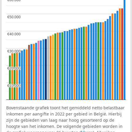
€60.000
€60.000
€50.000
€50.000
€40.000
€40.000
€30.000
€30.000
€20.000
€20.000
€10.000
€10.000
Bovenstaande grafiek toont het gemiddeld netto belastbaar
inkomen per aangifte in 2022 per gebied in België. Hierbij
zijn de gebieden van laag naar hoog gesorteerd op de
hoogte van het inkomen. De volgende gebieden worden in