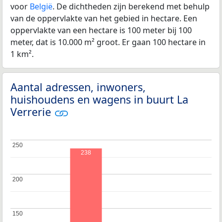
voor
België
. De dichtheden zijn berekend met behulp
van de oppervlakte van het gebied in hectare. Een
oppervlakte van een hectare is 100 meter bij 100
meter, dat is 10.000 m² groot. Er gaan 100 hectare in
1 km².
Aantal adressen, inwoners,
huishoudens en wagens in buurt La
Verrerie
250
250
238
200
200
150
150