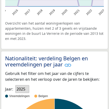
2013
2015
2017
2018
2019
2020
2021
2022
2023
Overzicht van het aantal woningverkopen van
appartementen, huizen met 2 of 3 gevels en vrijstaande
woningen in de buurt La Verrerie in de periode van 2013 tot
en met 2023.
Nationaliteit: verdeling Belgen en
vreemdelingen per jaar
Gebruik het filter om het jaar van de cijfers te
selecteren en het verloop over de jaren te bekijken:
Jaar:
2025
Vreemdelingen
Belgen