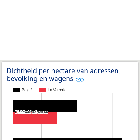
Dichtheid per hectare van adressen,
bevolking en wagens
België
La Verrerie
Dichtheid adressen
Dichtheid adressen