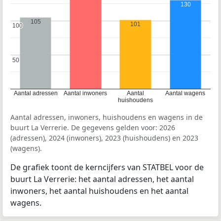
130
105
101
100
100
50
50
Aantal adressen
Aantal inwoners
Aantal
Aantal wagens
huishoudens
Aantal adressen, inwoners, huishoudens en wagens in de
buurt La Verrerie. De gegevens gelden voor: 2026
(adressen), 2024 (inwoners), 2023 (huishoudens) en 2023
(wagens).
De grafiek toont de kerncijfers van STATBEL voor de
buurt La Verrerie: het aantal adressen, het aantal
inwoners, het aantal huishoudens en het aantal
wagens.