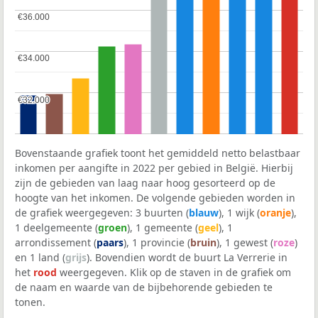
€36.000
€36.000
€34.000
€34.000
€32.000
€32.000
Bovenstaande grafiek toont het gemiddeld netto belastbaar
inkomen per aangifte in 2022 per gebied in België. Hierbij
zijn de gebieden van laag naar hoog gesorteerd op de
hoogte van het inkomen. De volgende gebieden worden in
de grafiek weergegeven: 3 buurten (
blauw
), 1 wijk (
oranje
),
1 deelgemeente (
groen
), 1 gemeente (
geel
), 1
arrondissement (
paars
), 1 provincie (
bruin
), 1 gewest (
roze
)
en 1 land (
grijs
). Bovendien wordt de buurt La Verrerie in
het
rood
weergegeven. Klik op de staven in de grafiek om
de naam en waarde van de bijbehorende gebieden te
tonen.