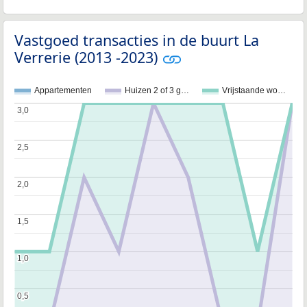
Vastgoed transacties in de buurt La
Verrerie (2013 -2023)
Appartementen
Huizen 2 of 3 g…
Vrijstaande wo…
3,0
3,0
2,5
2,5
2,0
2,0
1,5
1,5
1,0
1,0
0,5
0,5