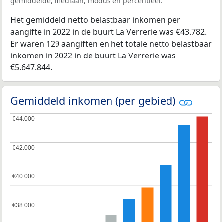
gemiddelde, mediaan, modus en percentieel.
Het gemiddeld netto belastbaar inkomen per
aangifte in 2022 in de buurt La Verrerie was €43.782.
Er waren 129 aangiften en het totale netto belastbaar
inkomen in 2022 in de buurt La Verrerie was
€5.647.844.
Gemiddeld inkomen (per gebied)
€44.000
€44.000
€42.000
€42.000
€40.000
€40.000
€38.000
€38.000