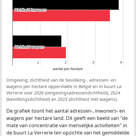
Dichtheid inwoners
Dichtheid inwoners
Dichtheid wagens
Dichtheid wagens
1
1
2
2
3
3
4
4
aantal per hectare
Omgeving: dichtheid van de bevolking-, adressen- en
wagens per hectare oppervlakte in België en in buurt La
Verrerie voor 2026 (omgevingsadressendichtheid), 2024
(bevolkingsdichtheid) en 2023 (dichtheid met wagens).
De grafiek toont het aantal adressen-, inwoners- en
wagens per hectare land. Dit geeft een beeld van "de
mate van concentratie van menselijke activiteiten" in
de buurt La Verrerie ten opzichte van het gemiddelde