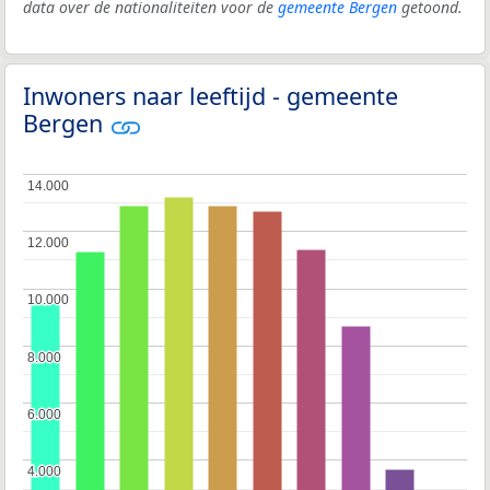
data over de nationaliteiten voor de
gemeente Bergen
getoond.
Inwoners naar leeftijd - gemeente
Bergen
14.000
14.000
12.000
12.000
10.000
10.000
8.000
8.000
6.000
6.000
4.000
4.000