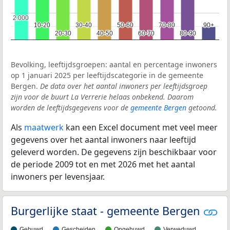
2.000
2.000
10-20
10-20
30-40
30-40
50-60
50-60
70-80
70-80
90+
90+
20-30
20-30
40-50
40-50
60-70
60-70
80-90
80-90
Bevolking, leeftijdsgroepen: aantal en percentage inwoners
op 1 januari 2025 per leeftijdscategorie in de gemeente
Bergen.
De data over het aantal inwoners per leeftijdsgroep
zijn voor de buurt La Verrerie helaas onbekend. Daarom
worden de leeftijdsgegevens voor de
gemeente Bergen
getoond.
Als
maatwerk
kan een Excel document met veel meer
gegevens over het aantal inwoners naar leeftijd
geleverd worden. De gegevens zijn beschikbaar voor
de periode 2009 tot en met 2026 met het aantal
inwoners per levensjaar.
Burgerlijke staat - gemeente Bergen
Gehuwd
Gescheiden
Ongehuwd
Verweduwd