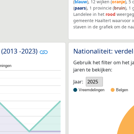
(
blauw
), 12 wijken (
oranje
), 5
(
paars
), 1 provincie (
bruin
), 1
Landelee in het
rood
weergege
gemeente Haaltert waarvoor i
staven in de grafiek om de n
 (2013 -2023)
Nationaliteit: verd
Gebruik het filter om het j
oningen
jaren te bekijken:
Jaar:
2025
Vreemdelingen
Belgen