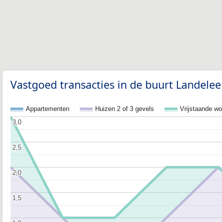
Vastgoed transacties in de buurt Landelee
Appartementen
Huizen 2 of 3 gevels
Vrijstaande w
3,0
3,0
2,5
2,5
2,0
2,0
1,5
1,5