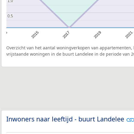
1,0
1,0
0,5
0,5
2015
2021
2017
2013
2019
Overzicht van het aantal woningverkopen van appartementen, h
vrijstaande woningen in de buurt Landelee in de periode van 2
Inwoners naar leeftijd - buurt Landelee