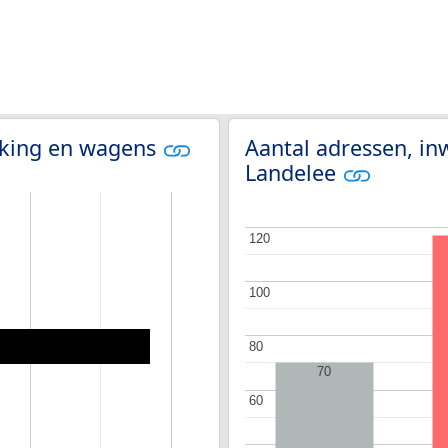
olking en wagens
Aantal adressen, in
Landelee
120
120
100
100
80
80
70
60
60