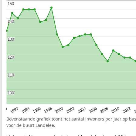
150
150
140
140
130
130
120
120
110
110
100
100
1990
1992
1994
1996
1998
2000
2002
2004
2006
2008
2010
2012
2
Bovenstaande grafiek toont het aantal inwoners per jaar op ba
voor de buurt Landelee.