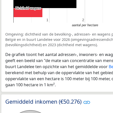
Dichtheid wagens
Dichtheid wagens
1
1
2
2
aantal per hectare
Omgeving: dichtheid van de bevolking-, adressen- en wagens p
België en in buurt Landelee voor 2026 (omgevingsadressendich
(bevolkingsdichtheid) en 2023 (dichtheid met wagens).
De grafiek toont het aantal adressen-, inwoners- en wag
geeft een beeld van "de mate van concentratie van mensel
buurt Landelee ten opzichte van het gemiddelde voor
Be
berekend met behulp van de oppervlakte van het gebied 
oppervlakte van een hectare is 100 meter bij 100 meter, d
gaan 100 hectare in 1 km².
Gemiddeld inkomen (€50.276)