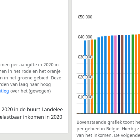
€50.000
€50.000
€40.000
€40.000
€30.000
€30.000
men per aangifte in 2020 in
men in het rode en het oranje
€20.000
€20.000
en in het groene gebied. Deze
aarden van laag naar hoog
itleg
over het (gewogen)
€10.000
€10.000
 2020 in de buurt Landelee
belastbaar inkomen in 2020
Bovenstaande grafiek toont h
per gebied in België. Hierbij
van het inkomen. De volgende