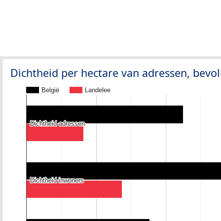
Dichtheid per hectare van adressen, bev
België
Landelee
Dichtheid adressen
Dichtheid adressen
Dichtheid inwoners
Dichtheid inwoners