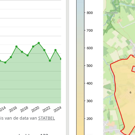
014
2016
2018
2020
2022
2024
sis van de data van
STATBEL