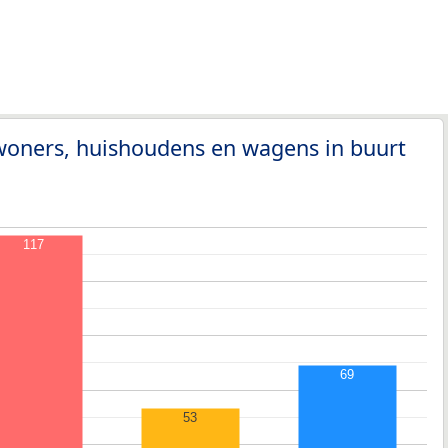
woners, huishoudens en wagens in buurt
117
69
53