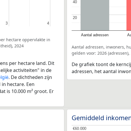
40
40
20
20
3
3
4
4
Aantal adressen
Aa
er hectare oppervlakte in
theid), 2024
Aantal adressen, inwoners, h
gelden voor: 2026 (adressen),
ens per hectare land. Dit
De grafiek toont de kernci
ijke activiteiten" in de
adressen, het aantal inwo
lgië
. De dichtheden zijn
in hectare. Een
at is 10.000 m² groot. Er
Gemiddeld inkomen
€60.000
€60.000