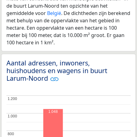
de buurt Larum-Noord ten opzichte van het
gemiddelde voor
België
. De dichtheden zijn berekend
met behulp van de oppervlakte van het gebied in
hectare. Een oppervlakte van een hectare is 100
meter bij 100 meter, dat is 10.000 m² groot. Er gaan
100 hectare in 1 km².
Aantal adressen, inwoners,
huishoudens en wagens in buurt
Larum-Noord
1.200
1.200
1.048
1.000
1.000
800
800