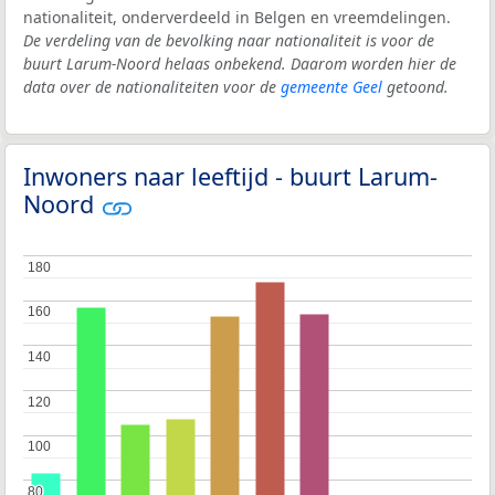
nationaliteit, onderverdeeld in Belgen en vreemdelingen.
De verdeling van de bevolking naar nationaliteit is voor de
buurt Larum-Noord helaas onbekend. Daarom worden hier de
data over de nationaliteiten voor de
gemeente Geel
getoond.
Inwoners naar leeftijd - buurt Larum-
Noord
180
180
160
160
140
140
120
120
100
100
80
80