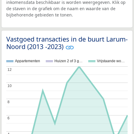
inkomensdata beschikbaar is worden weergegeven. Klik op
de staven in de grafiek om de naam en waarde van de
bijbehorende gebieden te tonen.
Vastgoed transacties in de buurt Larum-
Noord (2013 -2023)
Appartementen
Huizen 2 of 3 g…
Vrijstaande wo…
12
12
10
10
8
8
6
6