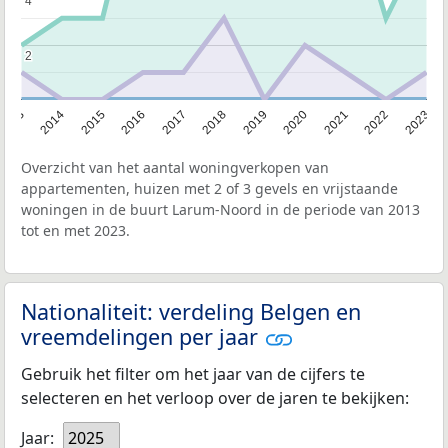
4
4
2
2
2013
2014
2015
2016
2017
2018
2019
2020
2021
2022
2023
Overzicht van het aantal woningverkopen van
appartementen, huizen met 2 of 3 gevels en vrijstaande
woningen in de buurt Larum-Noord in de periode van 2013
tot en met 2023.
Nationaliteit: verdeling Belgen en
vreemdelingen per jaar
Gebruik het filter om het jaar van de cijfers te
selecteren en het verloop over de jaren te bekijken:
Jaar:
2025