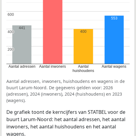
600
600
553
441
400
400
400
200
200
Aantal adressen
Aantal inwoners
Aantal
Aantal wagens
huishoudens
Aantal adressen, inwoners, huishoudens en wagens in de
buurt Larum-Noord. De gegevens gelden voor: 2026
(adressen), 2024 (inwoners), 2024 (huishoudens) en 2023
(wagens).
De grafiek toont de kerncijfers van STATBEL voor de
buurt Larum-Noord: het aantal adressen, het aantal
inwoners, het aantal huishoudens en het aantal
wagens.