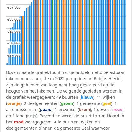
€37.500
€37.500
€35.000
€35.000
€32.500
€32.500
€30.000
€30.000
€27.500
€27.500
Bovenstaande grafiek toont het gemiddeld netto belastbaar
inkomen per aangifte in 2022 per gebied in België. Hierbij
zijn de gebieden van laag naar hoog gesorteerd op de
hoogte van het inkomen. De volgende gebieden worden in
de grafiek weergegeven: 49 buurten (
blauw
), 11 wijken
(
oranje
), 2 deelgemeenten (
groen
), 1 gemeente (
geel
), 1
arrondissement (
paars
), 1 provincie (
bruin
), 1 gewest (
roze
)
en 1 land (
grijs
). Bovendien wordt de buurt Larum-Noord in
het
rood
weergegeven. Alle buurten, wijken en
deelgemeenten binnen de gemeente Geel waarvoor