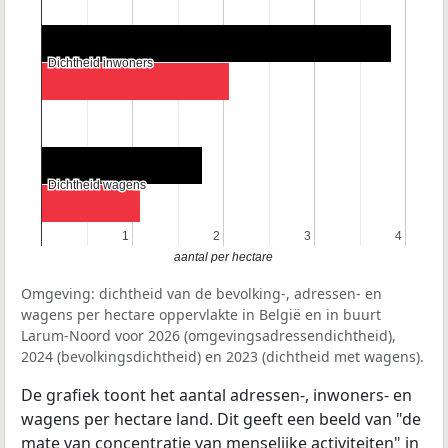
Dichtheid inwoners
Dichtheid inwoners
Dichtheid wagens
Dichtheid wagens
1
1
2
2
3
3
4
4
aantal per hectare
Omgeving: dichtheid van de bevolking-, adressen- en
wagens per hectare oppervlakte in België en in buurt
Larum-Noord voor 2026 (omgevingsadressendichtheid),
2024 (bevolkingsdichtheid) en 2023 (dichtheid met wagens).
De grafiek toont het aantal adressen-, inwoners- en
wagens per hectare land. Dit geeft een beeld van "de
mate van concentratie van menselijke activiteiten" in