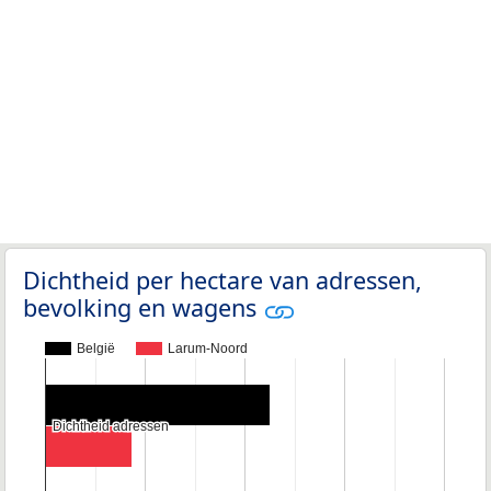
Dichtheid per hectare van adressen,
bevolking en wagens
België
Larum-Noord
Dichtheid adressen
Dichtheid adressen