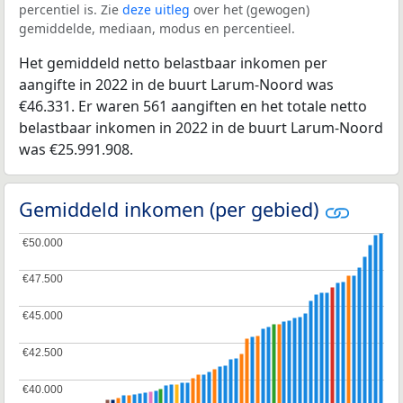
percentiel is. Zie
deze uitleg
over het (gewogen)
gemiddelde, mediaan, modus en percentieel.
Het gemiddeld netto belastbaar inkomen per
aangifte in 2022 in de buurt Larum-Noord was
€46.331. Er waren 561 aangiften en het totale netto
belastbaar inkomen in 2022 in de buurt Larum-Noord
was €25.991.908.
Gemiddeld inkomen (per gebied)
€50.000
€50.000
€47.500
€47.500
€45.000
€45.000
€42.500
€42.500
€40.000
€40.000