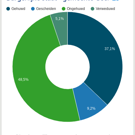
Gehuwd
Gescheiden
Ongehuwd
Verweduwd
5,1%
37,1%
48,5%
9,2%