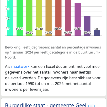
60
60
40
40
20
20
10-20
10-20
30-40
30-40
50-60
50-60
70-80
70-80
90+
90+
20-30
20-30
40-50
40-50
60-70
60-70
80-90
80-90
Bevolking, leeftijdsgroepen: aantal en percentage inwoners
op 1 januari 2024 per leeftijdscategorie in de buurt Larum-
Noord.
Als
maatwerk
kan een Excel document met veel meer
gegevens over het aantal inwoners naar leeftijd
geleverd worden. De gegevens zijn beschikbaar voor
de periode 1990 tot en met 2026 met het aantal
inwoners per levensjaar.
Burgerlijke staat - gemeente Geel