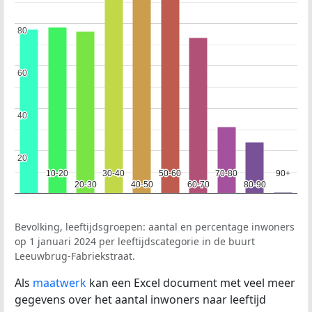
80
80
60
60
40
40
20
20
10-20
10-20
30-40
30-40
50-60
50-60
70-80
70-80
90+
90+
20-30
20-30
40-50
40-50
60-70
60-70
80-90
80-90
Bevolking, leeftijdsgroepen: aantal en percentage inwoners
op 1 januari 2024 per leeftijdscategorie in de buurt
Leeuwbrug-Fabriekstraat.
Als
maatwerk
kan een Excel document met veel meer
gegevens over het aantal inwoners naar leeftijd