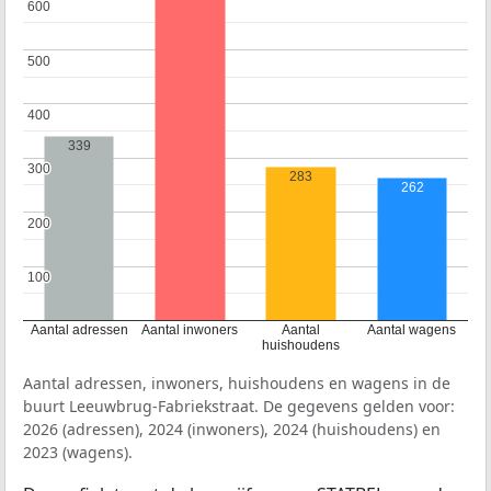
600
600
500
500
400
400
339
300
300
283
262
200
200
100
100
Aantal adressen
Aantal inwoners
Aantal
Aantal wagens
huishoudens
Aantal adressen, inwoners, huishoudens en wagens in de
buurt Leeuwbrug-Fabriekstraat. De gegevens gelden voor:
2026 (adressen), 2024 (inwoners), 2024 (huishoudens) en
2023 (wagens).