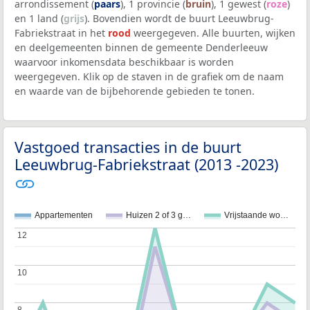
arrondissement (
paars
), 1 provincie (
bruin
), 1 gewest (
roze
)
en 1 land (
grijs
). Bovendien wordt de buurt Leeuwbrug-
Fabriekstraat in het
rood
weergegeven. Alle buurten, wijken
en deelgemeenten binnen de gemeente Denderleeuw
waarvoor inkomensdata beschikbaar is worden
weergegeven. Klik op de staven in de grafiek om de naam
en waarde van de bijbehorende gebieden te tonen.
Vastgoed transacties in de buurt
Leeuwbrug-Fabriekstraat (2013 -2023)
Appartementen
Huizen 2 of 3 g…
Vrijstaande wo…
12
12
10
10