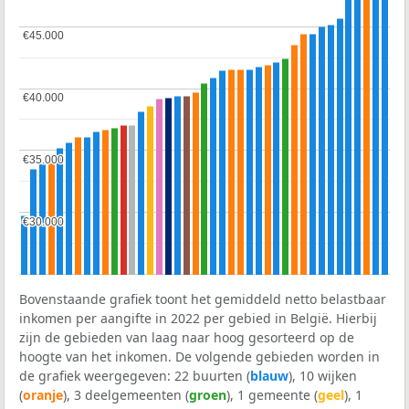
€45.000
€45.000
€40.000
€40.000
€35.000
€35.000
€30.000
€30.000
Bovenstaande grafiek toont het gemiddeld netto belastbaar
inkomen per aangifte in 2022 per gebied in België. Hierbij
zijn de gebieden van laag naar hoog gesorteerd op de
hoogte van het inkomen. De volgende gebieden worden in
de grafiek weergegeven: 22 buurten (
blauw
), 10 wijken
(
oranje
), 3 deelgemeenten (
groen
), 1 gemeente (
geel
), 1