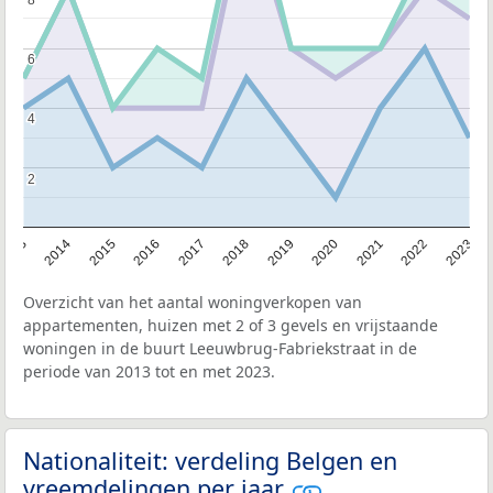
8
8
6
6
4
4
2
2
2013
2014
2015
2016
2017
2018
2019
2020
2021
2022
2023
Overzicht van het aantal woningverkopen van
appartementen, huizen met 2 of 3 gevels en vrijstaande
woningen in de buurt Leeuwbrug-Fabriekstraat in de
periode van 2013 tot en met 2023.
Nationaliteit: verdeling Belgen en
vreemdelingen per jaar