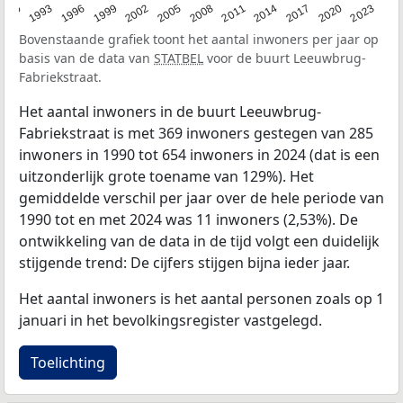
2023
1990
1993
1996
1999
2002
2005
2008
2011
2014
2017
2020
Bovenstaande grafiek toont het aantal inwoners per jaar op
basis van de data van
STATBEL
voor de buurt Leeuwbrug-
Fabriekstraat.
Het aantal inwoners in de buurt Leeuwbrug-
Fabriekstraat is met 369 inwoners gestegen van 285
inwoners in 1990 tot 654 inwoners in 2024 (dat is een
uitzonderlijk grote toename van 129%). Het
gemiddelde verschil per jaar over de hele periode van
1990 tot en met 2024 was 11 inwoners (2,53%). De
ontwikkeling van de data in de tijd volgt een duidelijk
stijgende trend: De cijfers stijgen bijna ieder jaar.
Het aantal inwoners is het aantal personen zoals op 1
januari in het bevolkingsregister vastgelegd.
Toelichting