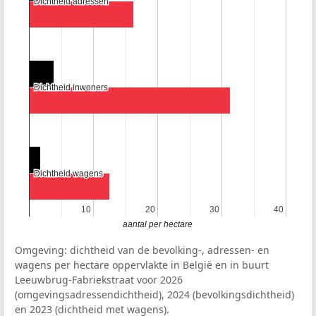
Dichtheid adressen
Dichtheid adressen
Dichtheid inwoners
Dichtheid inwoners
Dichtheid wagens
Dichtheid wagens
10
10
20
20
30
30
40
40
aantal per hectare
Omgeving: dichtheid van de bevolking-, adressen- en
wagens per hectare oppervlakte in België en in buurt
Leeuwbrug-Fabriekstraat voor 2026
(omgevingsadressendichtheid), 2024 (bevolkingsdichtheid)
en 2023 (dichtheid met wagens).