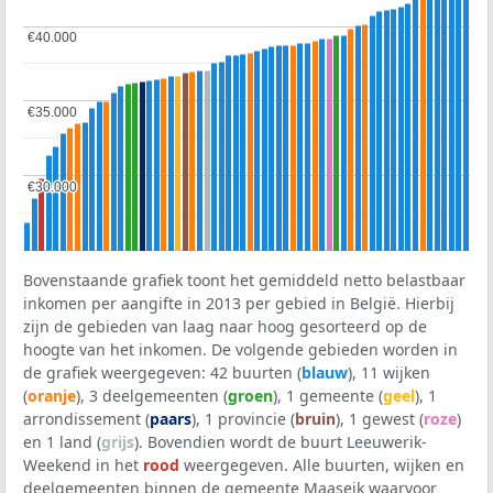
€40.000
€40.000
€35.000
€35.000
€30.000
€30.000
Bovenstaande grafiek toont het gemiddeld netto belastbaar
inkomen per aangifte in 2013 per gebied in België. Hierbij
zijn de gebieden van laag naar hoog gesorteerd op de
hoogte van het inkomen. De volgende gebieden worden in
de grafiek weergegeven: 42 buurten (
blauw
), 11 wijken
(
oranje
), 3 deelgemeenten (
groen
), 1 gemeente (
geel
), 1
arrondissement (
paars
), 1 provincie (
bruin
), 1 gewest (
roze
)
en 1 land (
grijs
). Bovendien wordt de buurt Leeuwerik-
Weekend in het
rood
weergegeven. Alle buurten, wijken en
deelgemeenten binnen de gemeente Maaseik waarvoor