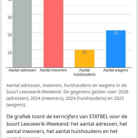
30
30
21
20
20
10
10
10
Aantal adressen
Aantal inwoners
Aantal
Aantal wagens
huishoudens
Aantal adressen, inwoners, huishoudens en wagens in de
buurt Leeuwerik-Weekend. De gegevens gelden voor: 2026
(adressen), 2024 (inwoners), 2024 (huishoudens) en 2023
(wagens).
De grafiek toont de kerncijfers van STATBEL voor de
buurt Leeuwerik-Weekend: het aantal adressen, het
aantal inwoners, het aantal huishoudens en het