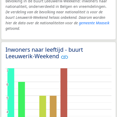
Bevolking in de buurt Leeuwerik-Weekend: inwoners naar
nationaliteit, onderverdeeld in Belgen en vreemdelingen.
De verdeling van de bevolking naar nationaliteit is voor de
buurt Leeuwerik-Weekend helaas onbekend. Daarom worden
hier de data over de nationaliteiten voor de
gemeente Maaseik
getoond.
Inwoners naar leeftijd - buurt
Leeuwerik-Weekend
7
7
6
6
5
5
4
4