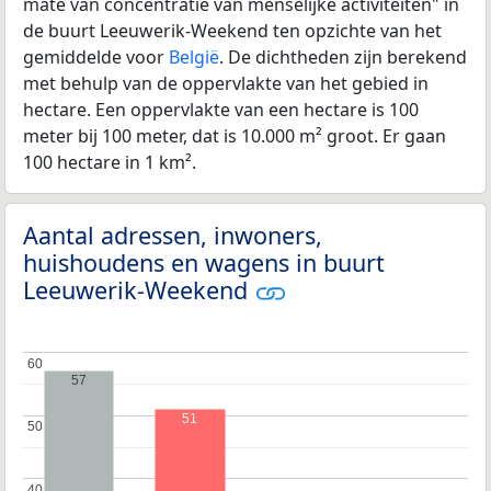
mate van concentratie van menselijke activiteiten" in
de buurt Leeuwerik-Weekend ten opzichte van het
gemiddelde voor
België
. De dichtheden zijn berekend
met behulp van de oppervlakte van het gebied in
hectare. Een oppervlakte van een hectare is 100
meter bij 100 meter, dat is 10.000 m² groot. Er gaan
100 hectare in 1 km².
Aantal adressen, inwoners,
huishoudens en wagens in buurt
Leeuwerik-Weekend
60
60
57
51
50
50
40
40