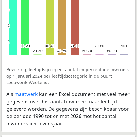
3
3
2
2
1
1
10-20
10-20
30-40
30-40
50-60
50-60
70-80
70-80
90+
90+
20-30
20-30
40-50
40-50
60-70
60-70
80-90
80-90
Bevolking, leeftijdsgroepen: aantal en percentage inwoners
op 1 januari 2024 per leeftijdscategorie in de buurt
Leeuwerik-Weekend.
Als
maatwerk
kan een Excel document met veel meer
gegevens over het aantal inwoners naar leeftijd
geleverd worden. De gegevens zijn beschikbaar voor
de periode 1990 tot en met 2026 met het aantal
inwoners per levensjaar.