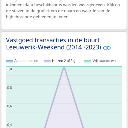
inkomensdata beschikbaar is worden weergegeven. Klik op
de staven in de grafiek om de naam en waarde van de
bijbehorende gebieden te tonen.
Vastgoed transacties in de buurt
Leeuwerik-Weekend (2014 -2023)
Appartementen
Huizen 2 of 3 g…
Vrijstaande wo…
1,0
1,0
0,8
0,8
0,6
0,6
0,4
0,4