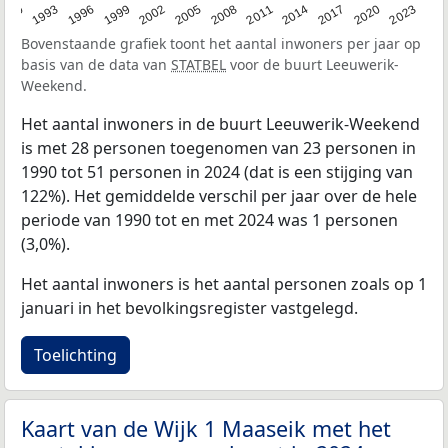
2023
1990
1993
1996
1999
2002
2005
2008
2011
2014
2017
2020
Bovenstaande grafiek toont het aantal inwoners per jaar op
basis van de data van
STATBEL
voor de buurt Leeuwerik-
Weekend.
Het aantal inwoners in de buurt Leeuwerik-Weekend
is met 28 personen toegenomen van 23 personen in
1990 tot 51 personen in 2024 (dat is een stijging van
122%). Het gemiddelde verschil per jaar over de hele
periode van 1990 tot en met 2024 was 1 personen
(3,0%).
Het aantal inwoners is het aantal personen zoals op 1
januari in het bevolkingsregister vastgelegd.
Toelichting
Kaart van de Wijk 1 Maaseik met het