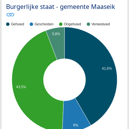
Burgerlijke staat - gemeente Maaseik
Gehuwd
Gescheiden
Ongehuwd
Verweduwd
5,8%
41,6%
43,5%
9%