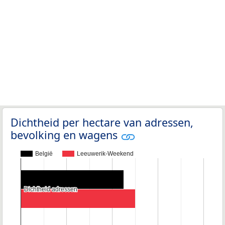
Dichtheid per hectare van adressen,
bevolking en wagens
België
Leeuwerik-Weekend
Dichtheid adressen
Dichtheid adressen