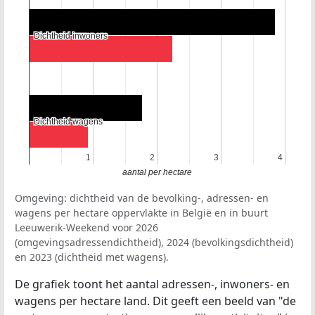
Dichtheid inwoners
Dichtheid inwoners
Dichtheid wagens
Dichtheid wagens
1
1
2
2
3
3
4
4
aantal per hectare
Omgeving: dichtheid van de bevolking-, adressen- en
wagens per hectare oppervlakte in België en in buurt
Leeuwerik-Weekend voor 2026
(omgevingsadressendichtheid), 2024 (bevolkingsdichtheid)
en 2023 (dichtheid met wagens).
De grafiek toont het aantal adressen-, inwoners- en
wagens per hectare land. Dit geeft een beeld van "de