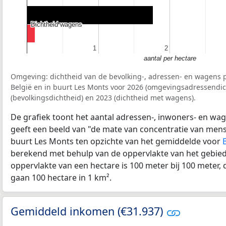
Dichtheid wagens
Dichtheid wagens
1
1
2
2
aantal per hectare
Omgeving: dichtheid van de bevolking-, adressen- en wagens p
België en in buurt Les Monts voor 2026 (omgevingsadressendic
(bevolkingsdichtheid) en 2023 (dichtheid met wagens).
De grafiek toont het aantal adressen-, inwoners- en wag
geeft een beeld van "de mate van concentratie van mensel
buurt Les Monts ten opzichte van het gemiddelde voor
berekend met behulp van de oppervlakte van het gebied 
oppervlakte van een hectare is 100 meter bij 100 meter, d
gaan 100 hectare in 1 km².
Gemiddeld inkomen (€31.937)