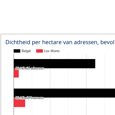
Dichtheid per hectare van adressen, bev
België
Les Monts
Dichtheid adressen
Dichtheid adressen
Dichtheid inwoners
Dichtheid inwoners