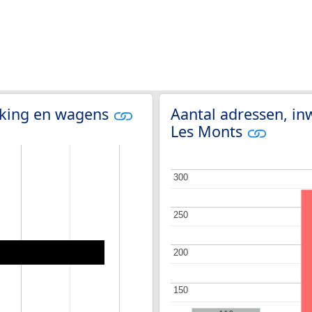
olking en wagens
Aantal adressen, in
Les Monts
300
300
250
250
200
200
150
150