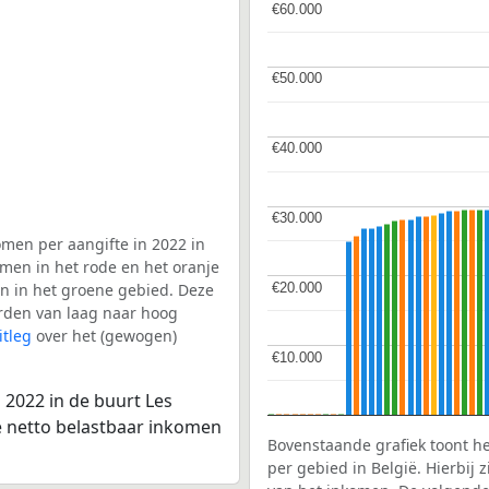
€60.000
€60.000
€50.000
€50.000
€40.000
€40.000
€30.000
€30.000
men per aangifte in 2022 in
omen in het rode en het oranje
€20.000
€20.000
en in het groene gebied. Deze
aarden van laag naar hoog
itleg
over het (gewogen)
€10.000
€10.000
 2022 in de buurt Les
e netto belastbaar inkomen
Bovenstaande grafiek toont h
per gebied in België. Hierbij