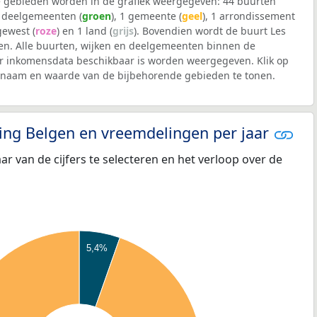
 gebieden worden in de grafiek weergegeven: 44 buurten
5 deelgemeenten (
groen
), 1 gemeente (
geel
), 1 arrondissement
 gewest (
roze
) en 1 land (
grijs
). Bovendien wordt de buurt Les
n. Alle buurten, wijken en deelgemeenten binnen de
 inkomensdata beschikbaar is worden weergegeven. Klik op
e naam en waarde van de bijbehorende gebieden te tonen.
eling Belgen en vreemdelingen per jaar
aar van de cijfers te selecteren en het verloop over de
5,4%