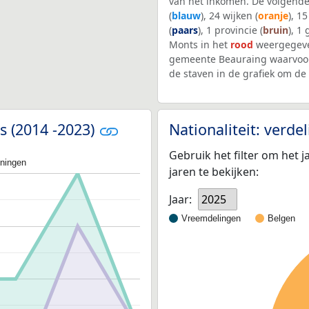
van het inkomen. De volgende
(
blauw
), 24 wijken (
oranje
), 1
(
paars
), 1 provincie (
bruin
), 1
Monts in het
rood
weergegeve
gemeente Beauraing waarvoor
de staven in de grafiek om d
s (2014 -2023)
Nationaliteit: verd
Gebruik het filter om het j
oningen
jaren te bekijken:
Jaar:
2025
Vreemdelingen
Belgen