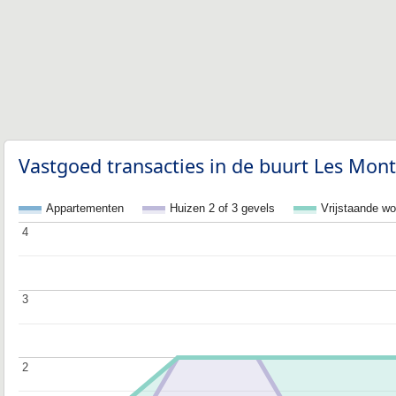
Vastgoed transacties in de buurt Les Mont
Appartementen
Huizen 2 of 3 gevels
Vrijstaande w
4
4
3
3
2
2