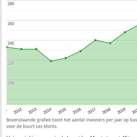
280
280
260
260
240
240
220
220
200
200
2015
20
2012
2017
2014
2019
2011
2016
2013
2018
Bovenstaande grafiek toont het aantal inwoners per jaar op ba
voor de buurt Les Monts.