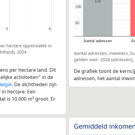
116
100
100
50
50
3
3
4
4
Aantal adressen
Aa
er hectare oppervlakte in
htheid), 2024
Aantal adressen, inwoners, h
gelden voor: 2026 (adressen),
ens per hectare land. Dit
De grafiek toont de kernci
ijke activiteiten" in de
adressen, het aantal inwo
België
. De dichtheden zijn
in hectare. Een
at is 10.000 m² groot. Er
Gemiddeld inkomen