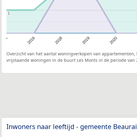
1
1
2020
2019
2018
2016
2014
Overzicht van het aantal woningverkopen van appartementen, h
vrijstaande woningen in de buurt Les Monts in de periode van 
Inwoners naar leeftijd - gemeente Beaura