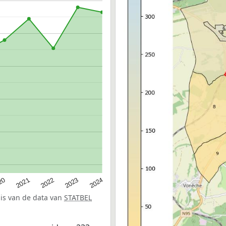
20
2022
2024
2021
2023
sis van de data van
STATBEL