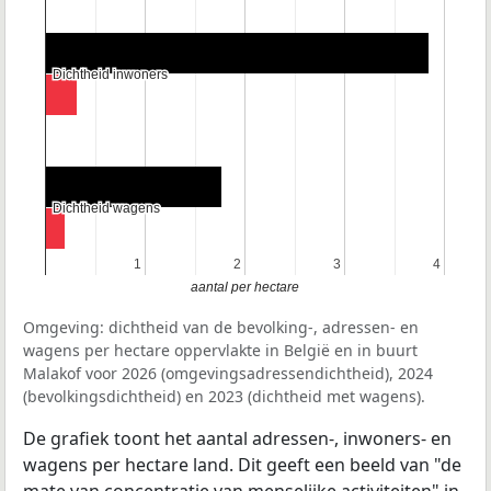
Dichtheid inwoners
Dichtheid inwoners
Dichtheid wagens
Dichtheid wagens
1
1
2
2
3
3
4
4
aantal per hectare
Omgeving: dichtheid van de bevolking-, adressen- en
wagens per hectare oppervlakte in België en in buurt
Malakof voor 2026 (omgevingsadressendichtheid), 2024
(bevolkingsdichtheid) en 2023 (dichtheid met wagens).
De grafiek toont het aantal adressen-, inwoners- en
wagens per hectare land. Dit geeft een beeld van "de
mate van concentratie van menselijke activiteiten" in