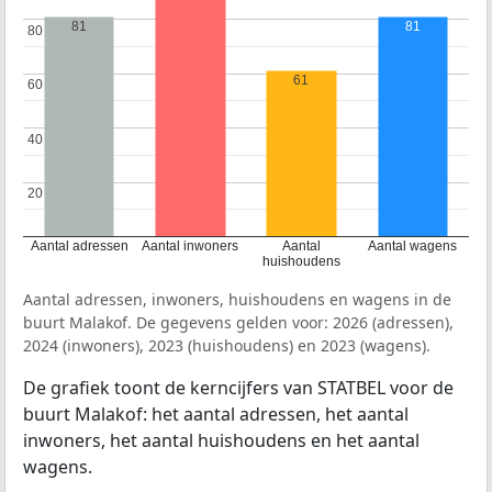
81
81
80
80
61
60
60
40
40
20
20
Aantal adressen
Aantal inwoners
Aantal
Aantal wagens
huishoudens
Aantal adressen, inwoners, huishoudens en wagens in de
buurt Malakof. De gegevens gelden voor: 2026 (adressen),
2024 (inwoners), 2023 (huishoudens) en 2023 (wagens).
De grafiek toont de kerncijfers van STATBEL voor de
buurt Malakof: het aantal adressen, het aantal
inwoners, het aantal huishoudens en het aantal
wagens.