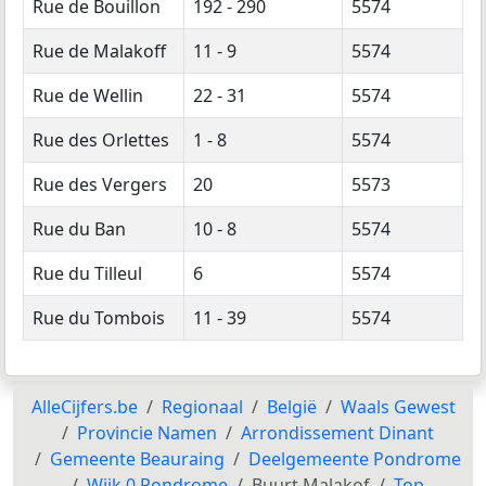
Rue de Bouillon
192 - 290
5574
Rue de Malakoff
11 - 9
5574
Rue de Wellin
22 - 31
5574
Rue des Orlettes
1 - 8
5574
Rue des Vergers
20
5573
Rue du Ban
10 - 8
5574
Rue du Tilleul
6
5574
Rue du Tombois
11 - 39
5574
AlleCijfers.be
Regionaal
België
Waals Gewest
Provincie Namen
Arrondissement Dinant
Gemeente Beauraing
Deelgemeente Pondrome
Wijk 0 Pondrome
Buurt Malakof
Top