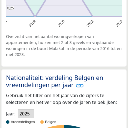
0,25
0,25
2016
2019
2020
2022
2023
Overzicht van het aantal woningverkopen van
appartementen, huizen met 2 of 3 gevels en vrijstaande
woningen in de buurt Malakof in de periode van 2016 tot en
met 2023.
Nationaliteit: verdeling Belgen en
vreemdelingen per jaar
Gebruik het filter om het jaar van de cijfers te
selecteren en het verloop over de jaren te bekijken:
Jaar:
2025
Vreemdelingen
Belgen