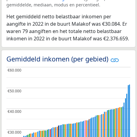
gemiddelde, mediaan, modus en percentieel.
Het gemiddeld netto belastbaar inkomen per
aangifte in 2022 in de buurt Malakof was €30.084. Er
waren 79 aangiften en het totale netto belastbaar
inkomen in 2022 in de buurt Malakof was €2.376.659.
Gemiddeld inkomen (per gebied)
€60.000
€60.000
€50.000
€50.000
€40.000
€40.000
€30.000
€30.000