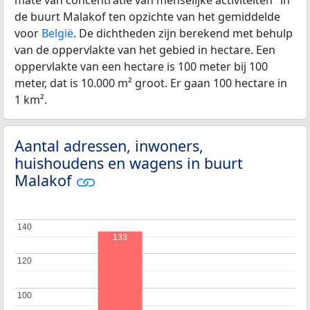
de buurt Malakof ten opzichte van het gemiddelde
voor
België
. De dichtheden zijn berekend met behulp
van de oppervlakte van het gebied in hectare. Een
oppervlakte van een hectare is 100 meter bij 100
meter, dat is 10.000 m² groot. Er gaan 100 hectare in
1 km².
Aantal adressen, inwoners,
huishoudens en wagens in buurt
Malakof
140
140
133
120
120
100
100