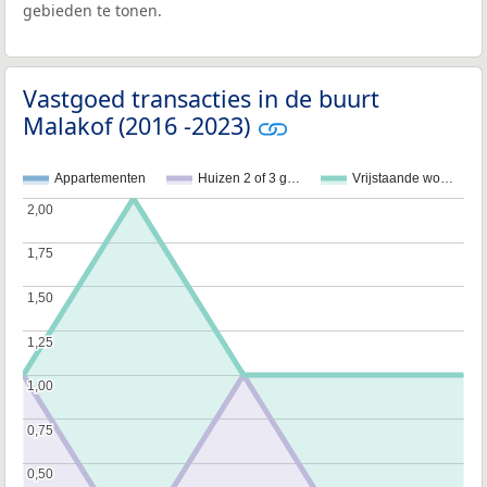
gebieden te tonen.
Vastgoed transacties in de buurt
Malakof (2016 -2023)
Appartementen
Huizen 2 of 3 g…
Vrijstaande wo…
2,00
2,00
1,75
1,75
1,50
1,50
1,25
1,25
1,00
1,00
0,75
0,75
0,50
0,50