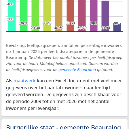
400
400
200
200
10-20
10-20
30-40
30-40
50-60
50-60
70-80
70-80
90+
90+
20-30
20-30
40-50
40-50
60-70
60-70
80-90
80-90
Bevolking, leeftijdsgroepen: aantal en percentage inwoners
op 1 januari 2025 per leeftijdscategorie in de gemeente
Beauraing.
De data over het aantal inwoners per leeftijdsgroep
zijn voor de buurt Malakof helaas onbekend. Daarom worden
de leeftijdsgegevens voor de
gemeente Beauraing
getoond.
Als
maatwerk
kan een Excel document met veel meer
gegevens over het aantal inwoners naar leeftijd
geleverd worden. De gegevens zijn beschikbaar voor
de periode 2009 tot en met 2026 met het aantal
inwoners per levensjaar.
Burgerlijke staat - gemeente Beauraing