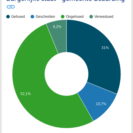
Gehuwd
Gescheiden
Ongehuwd
Verweduwd
6,2%
31%
52,1%
10,7%