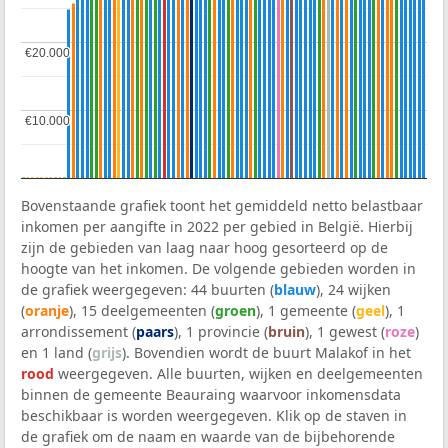
€20.000
€20.000
€10.000
€10.000
Bovenstaande grafiek toont het gemiddeld netto belastbaar
inkomen per aangifte in 2022 per gebied in België. Hierbij
zijn de gebieden van laag naar hoog gesorteerd op de
hoogte van het inkomen. De volgende gebieden worden in
de grafiek weergegeven: 44 buurten (
blauw
), 24 wijken
(
oranje
), 15 deelgemeenten (
groen
), 1 gemeente (
geel
), 1
arrondissement (
paars
), 1 provincie (
bruin
), 1 gewest (
roze
)
en 1 land (
grijs
). Bovendien wordt de buurt Malakof in het
rood
weergegeven. Alle buurten, wijken en deelgemeenten
binnen de gemeente Beauraing waarvoor inkomensdata
beschikbaar is worden weergegeven. Klik op de staven in
de grafiek om de naam en waarde van de bijbehorende