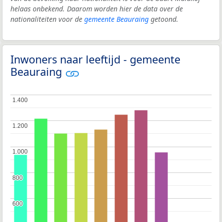
helaas onbekend. Daarom worden hier de data over de
nationaliteiten voor de
gemeente Beauraing
getoond.
Inwoners naar leeftijd - gemeente
Beauraing
1.400
1.400
1.200
1.200
1.000
1.000
800
800
600
600