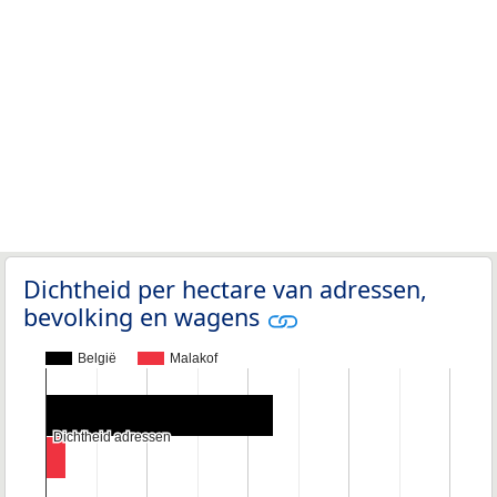
Dichtheid per hectare van adressen,
bevolking en wagens
België
Malakof
Dichtheid adressen
Dichtheid adressen