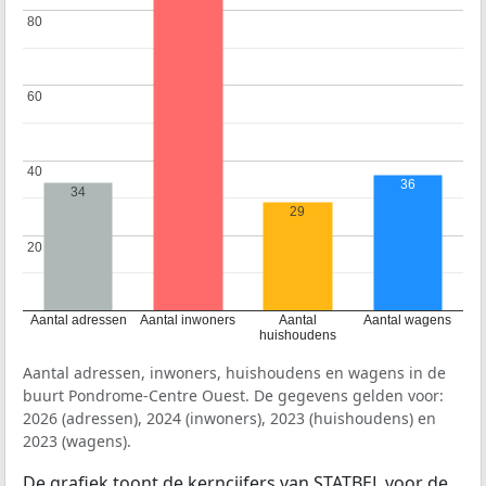
80
80
60
60
40
40
36
34
29
20
20
Aantal adressen
Aantal inwoners
Aantal
Aantal wagens
huishoudens
Aantal adressen, inwoners, huishoudens en wagens in de
buurt Pondrome-Centre Ouest. De gegevens gelden voor:
2026 (adressen), 2024 (inwoners), 2023 (huishoudens) en
2023 (wagens).
De grafiek toont de kerncijfers van STATBEL voor de