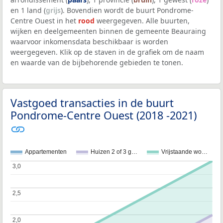
en 1 land (
grijs
). Bovendien wordt de buurt Pondrome-
Centre Ouest in het
rood
weergegeven. Alle buurten,
wijken en deelgemeenten binnen de gemeente Beauraing
waarvoor inkomensdata beschikbaar is worden
weergegeven. Klik op de staven in de grafiek om de naam
en waarde van de bijbehorende gebieden te tonen.
Vastgoed transacties in de buurt
Pondrome-Centre Ouest (2018 -2021)
Appartementen
Huizen 2 of 3 g…
Vrijstaande wo…
3,0
3,0
2,5
2,5
2,0
2,0