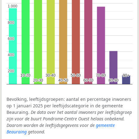
1.000
1.000
800
800
600
600
400
400
200
200
10-20
10-20
30-40
30-40
50-60
50-60
70-80
70-80
90+
90+
20-30
20-30
40-50
40-50
60-70
60-70
80-90
80-90
Bevolking, leeftijdsgroepen: aantal en percentage inwoners
op 1 januari 2025 per leeftijdscategorie in de gemeente
Beauraing.
De data over het aantal inwoners per leeftijdsgroep
zijn voor de buurt Pondrome-Centre Ouest helaas onbekend.
Daarom worden de leeftijdsgegevens voor de
gemeente
Beauraing
getoond.