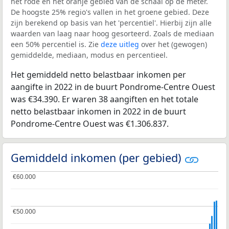
het rode en het oranje gebied van de schaal op de meter.
De hoogste 25% regio's vallen in het groene gebied. Deze
zijn berekend op basis van het 'percentiel'. Hierbij zijn alle
waarden van laag naar hoog gesorteerd. Zoals de mediaan
een 50% percentiel is. Zie
deze uitleg
over het (gewogen)
gemiddelde, mediaan, modus en percentieel.
Het gemiddeld netto belastbaar inkomen per
aangifte in 2022 in de buurt Pondrome-Centre Ouest
was €34.390. Er waren 38 aangiften en het totale
netto belastbaar inkomen in 2022 in de buurt
Pondrome-Centre Ouest was €1.306.837.
Gemiddeld inkomen (per gebied)
€60.000
€60.000
€50.000
€50.000