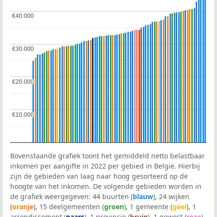
€40.000
€40.000
€30.000
€30.000
€20.000
€20.000
€10.000
€10.000
Bovenstaande grafiek toont het gemiddeld netto belastbaar
inkomen per aangifte in 2022 per gebied in België. Hierbij
zijn de gebieden van laag naar hoog gesorteerd op de
hoogte van het inkomen. De volgende gebieden worden in
de grafiek weergegeven: 44 buurten (
blauw
), 24 wijken
(
oranje
), 15 deelgemeenten (
groen
), 1 gemeente (
geel
), 1
arrondissement (
paars
), 1 provincie (
bruin
), 1 gewest (
roze
)