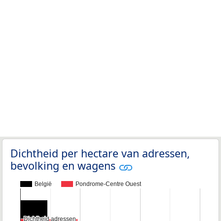
Dichtheid per hectare van adressen,
bevolking en wagens
België
Pondrome-Centre Ouest
Dichtheid adressen
Dichtheid adressen