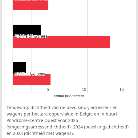
Dichtheid inwoners
Dichtheid inwoners
Dichtheid wagens
Dichtheid wagens
5
5
10
10
15
15
aantal per hectare
Omgeving: dichtheid van de bevolking-, adressen- en
wagens per hectare oppervlakte in België en in buurt
Pondrome-Centre Ouest voor 2026
(omgevingsadressendichtheid), 2024 (bevolkingsdichtheid)
en 2023 (dichtheid met wagens).