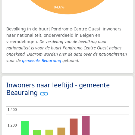
94,6%
Bevolking in de buurt Pondrome-Centre Ouest: inwoners
naar nationaliteit, onderverdeeld in Belgen en
vreemdelingen.
De verdeling van de bevolking naar
nationaliteit is voor de buurt Pondrome-Centre Ouest helaas
onbekend. Daarom worden hier de data over de nationaliteiten
voor de
gemeente Beauraing
getoond.
Inwoners naar leeftijd - gemeente
Beauraing
1.400
1.400
1.200
1.200