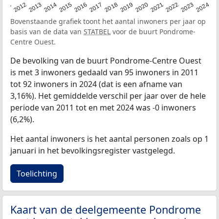
2020
2013
2019
2012
2018
2011
2024
2017
2023
2016
2022
2015
2021
2014
Bovenstaande grafiek toont het aantal inwoners per jaar op
basis van de data van
STATBEL
voor de buurt Pondrome-
Centre Ouest.
De bevolking van de buurt Pondrome-Centre Ouest
is met 3 inwoners gedaald van 95 inwoners in 2011
tot 92 inwoners in 2024 (dat is een afname van
3,16%). Het gemiddelde verschil per jaar over de hele
periode van 2011 tot en met 2024 was -0 inwoners
(6,2%).
Het aantal inwoners is het aantal personen zoals op 1
januari in het bevolkingsregister vastgelegd.
Toelichting
Kaart van de deelgemeente Pondrome