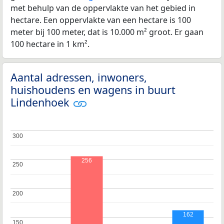
met behulp van de oppervlakte van het gebied in
hectare. Een oppervlakte van een hectare is 100
meter bij 100 meter, dat is 10.000 m² groot. Er gaan
100 hectare in 1 km².
Aantal adressen, inwoners,
huishoudens en wagens in buurt
Lindenhoek
300
300
256
250
250
200
200
162
150
150