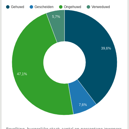
Gehuwd
Gescheiden
Ongehuwd
Verweduwd
5,7%
39,6%
47,1%
7,6%
Bevolking, burgerlijke staat: aantal en percentage inwoners