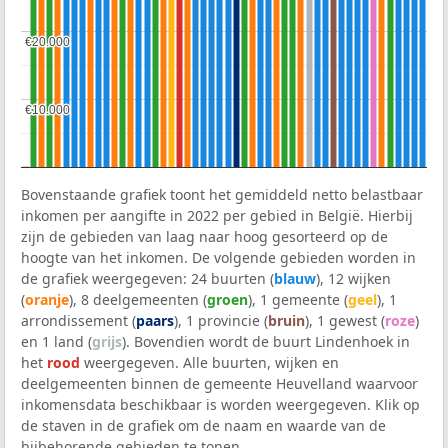
€20.000
€20.000
€10.000
€10.000
Bovenstaande grafiek toont het gemiddeld netto belastbaar
inkomen per aangifte in 2022 per gebied in België. Hierbij
zijn de gebieden van laag naar hoog gesorteerd op de
hoogte van het inkomen. De volgende gebieden worden in
de grafiek weergegeven: 24 buurten (
blauw
), 12 wijken
(
oranje
), 8 deelgemeenten (
groen
), 1 gemeente (
geel
), 1
arrondissement (
paars
), 1 provincie (
bruin
), 1 gewest (
roze
)
en 1 land (
grijs
). Bovendien wordt de buurt Lindenhoek in
het
rood
weergegeven. Alle buurten, wijken en
deelgemeenten binnen de gemeente Heuvelland waarvoor
inkomensdata beschikbaar is worden weergegeven. Klik op
de staven in de grafiek om de naam en waarde van de
bijbehorende gebieden te tonen.