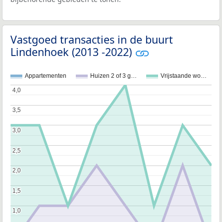
Vastgoed transacties in de buurt
Lindenhoek (2013 -2022)
Appartementen
Huizen 2 of 3 g…
Vrijstaande wo…
4,0
4,0
3,5
3,5
3,0
3,0
2,5
2,5
2,0
2,0
1,5
1,5
1,0
1,0