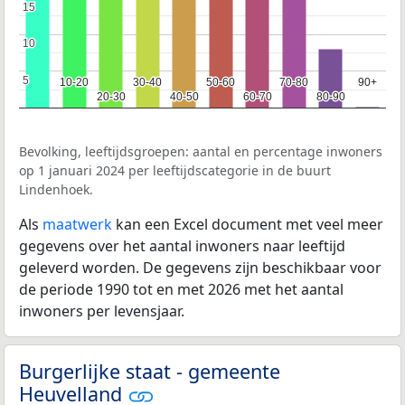
15
15
10
10
5
5
10-20
10-20
30-40
30-40
50-60
50-60
70-80
70-80
90+
90+
20-30
20-30
40-50
40-50
60-70
60-70
80-90
80-90
Bevolking, leeftijdsgroepen: aantal en percentage inwoners
op 1 januari 2024 per leeftijdscategorie in de buurt
Lindenhoek.
Als
maatwerk
kan een Excel document met veel meer
gegevens over het aantal inwoners naar leeftijd
geleverd worden. De gegevens zijn beschikbaar voor
de periode 1990 tot en met 2026 met het aantal
inwoners per levensjaar.
Burgerlijke staat - gemeente
Heuvelland