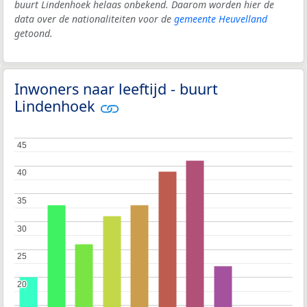
buurt Lindenhoek helaas onbekend. Daarom worden hier de
data over de nationaliteiten voor de
gemeente Heuvelland
getoond.
Inwoners naar leeftijd - buurt
Lindenhoek
45
45
40
40
35
35
30
30
25
25
20
20