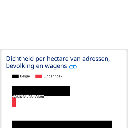
Dichtheid per hectare van adressen,
bevolking en wagens
België
Lindenhoek
Dichtheid adressen
Dichtheid adressen