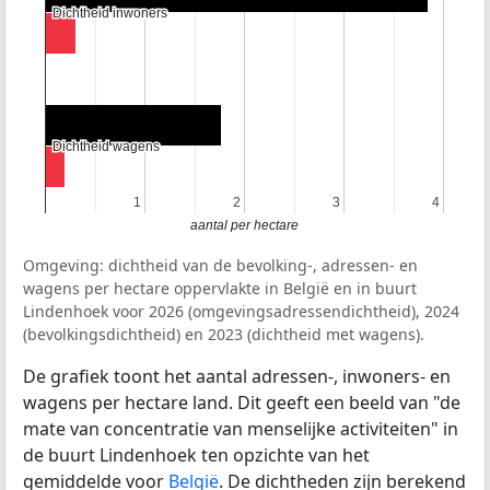
Dichtheid inwoners
Dichtheid inwoners
Dichtheid wagens
Dichtheid wagens
1
1
2
2
3
3
4
4
aantal per hectare
Omgeving: dichtheid van de bevolking-, adressen- en
wagens per hectare oppervlakte in België en in buurt
Lindenhoek voor 2026 (omgevingsadressendichtheid), 2024
(bevolkingsdichtheid) en 2023 (dichtheid met wagens).
De grafiek toont het aantal adressen-, inwoners- en
wagens per hectare land. Dit geeft een beeld van "de
mate van concentratie van menselijke activiteiten" in
de buurt Lindenhoek ten opzichte van het
gemiddelde voor
België
. De dichtheden zijn berekend