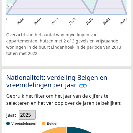
0,5
0,5
2013
2022
2021
2020
2019
2018
2016
2014
Overzicht van het aantal woningverkopen van
appartementen, huizen met 2 of 3 gevels en vrijstaande
woningen in de buurt Lindenhoek in de periode van 2013
tot en met 2022.
Nationaliteit: verdeling Belgen en
vreemdelingen per jaar
Gebruik het filter om het jaar van de cijfers te
selecteren en het verloop over de jaren te bekijken:
Jaar:
2025
Vreemdelingen
Belgen