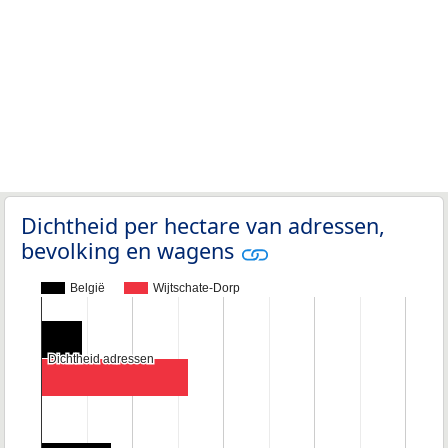
Dichtheid per hectare van adressen,
bevolking en wagens
België
Wijtschate-Dorp
Dichtheid adressen
Dichtheid adressen