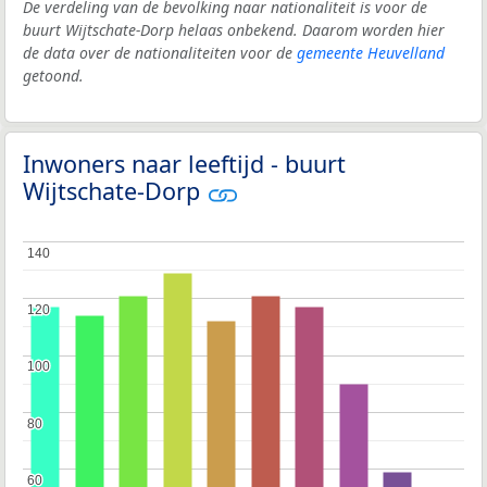
De verdeling van de bevolking naar nationaliteit is voor de
buurt Wijtschate-Dorp helaas onbekend. Daarom worden hier
de data over de nationaliteiten voor de
gemeente Heuvelland
getoond.
Inwoners naar leeftijd - buurt
Wijtschate-Dorp
140
140
120
120
100
100
80
80
60
60