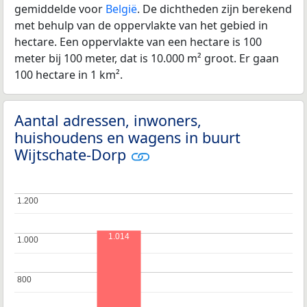
gemiddelde voor
België
. De dichtheden zijn berekend
met behulp van de oppervlakte van het gebied in
hectare. Een oppervlakte van een hectare is 100
meter bij 100 meter, dat is 10.000 m² groot. Er gaan
100 hectare in 1 km².
Aantal adressen, inwoners,
huishoudens en wagens in buurt
Wijtschate-Dorp
1.200
1.200
1.014
1.000
1.000
800
800