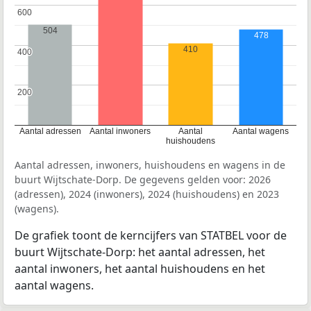
600
600
504
478
410
400
400
200
200
Aantal adressen
Aantal inwoners
Aantal
Aantal wagens
huishoudens
Aantal adressen, inwoners, huishoudens en wagens in de
buurt Wijtschate-Dorp. De gegevens gelden voor: 2026
(adressen), 2024 (inwoners), 2024 (huishoudens) en 2023
(wagens).
De grafiek toont de kerncijfers van STATBEL voor de
buurt Wijtschate-Dorp: het aantal adressen, het
aantal inwoners, het aantal huishoudens en het
aantal wagens.