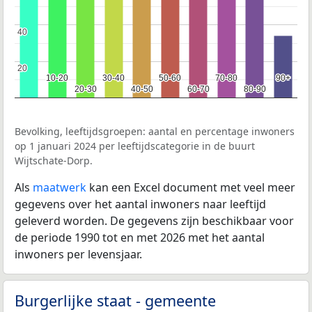
40
40
20
20
10-20
10-20
30-40
30-40
50-60
50-60
70-80
70-80
90+
90+
20-30
20-30
40-50
40-50
60-70
60-70
80-90
80-90
Bevolking, leeftijdsgroepen: aantal en percentage inwoners
op 1 januari 2024 per leeftijdscategorie in de buurt
Wijtschate-Dorp.
Als
maatwerk
kan een Excel document met veel meer
gegevens over het aantal inwoners naar leeftijd
geleverd worden. De gegevens zijn beschikbaar voor
de periode 1990 tot en met 2026 met het aantal
inwoners per levensjaar.
Burgerlijke staat - gemeente