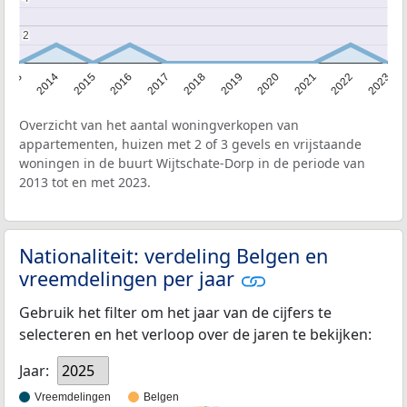
2
2
2013
2014
2015
2016
2017
2018
2019
2020
2021
2022
2023
Overzicht van het aantal woningverkopen van
appartementen, huizen met 2 of 3 gevels en vrijstaande
woningen in de buurt Wijtschate-Dorp in de periode van
2013 tot en met 2023.
Nationaliteit: verdeling Belgen en
vreemdelingen per jaar
Gebruik het filter om het jaar van de cijfers te
selecteren en het verloop over de jaren te bekijken:
Jaar:
2025
Vreemdelingen
Belgen