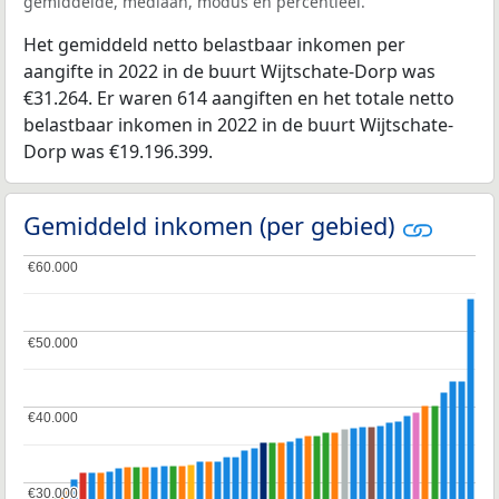
gemiddelde, mediaan, modus en percentieel.
Het gemiddeld netto belastbaar inkomen per
aangifte in 2022 in de buurt Wijtschate-Dorp was
€31.264. Er waren 614 aangiften en het totale netto
belastbaar inkomen in 2022 in de buurt Wijtschate-
Dorp was €19.196.399.
Gemiddeld inkomen (per gebied)
€60.000
€60.000
€50.000
€50.000
€40.000
€40.000
€30.000
€30.000