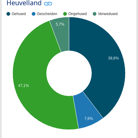
Heuvelland
Gehuwd
Gescheiden
Ongehuwd
Verweduwd
5,7%
39,6%
47,1%
7,6%