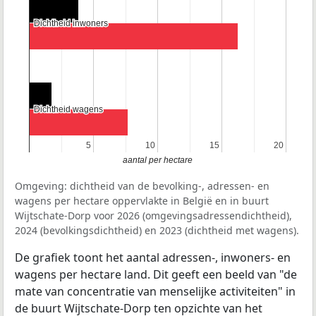
Dichtheid inwoners
Dichtheid inwoners
Dichtheid wagens
Dichtheid wagens
5
5
10
10
15
15
20
20
aantal per hectare
Omgeving: dichtheid van de bevolking-, adressen- en
wagens per hectare oppervlakte in België en in buurt
Wijtschate-Dorp voor 2026 (omgevingsadressendichtheid),
2024 (bevolkingsdichtheid) en 2023 (dichtheid met wagens).
De grafiek toont het aantal adressen-, inwoners- en
wagens per hectare land. Dit geeft een beeld van "de
mate van concentratie van menselijke activiteiten" in
de buurt Wijtschate-Dorp ten opzichte van het