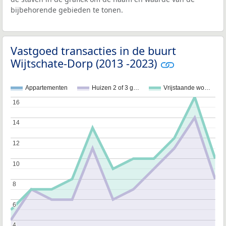
bijbehorende gebieden te tonen.
Vastgoed transacties in de buurt
Wijtschate-Dorp (2013 -2023)
Appartementen
Huizen 2 of 3 g…
Vrijstaande wo…
16
16
14
14
12
12
10
10
8
8
6
6
4
4