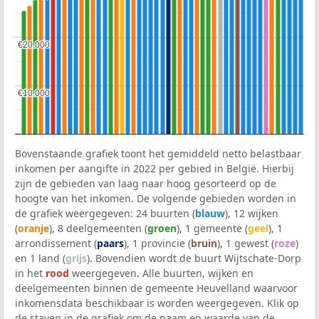
€20.000
€20.000
€10.000
€10.000
Bovenstaande grafiek toont het gemiddeld netto belastbaar
inkomen per aangifte in 2022 per gebied in België. Hierbij
zijn de gebieden van laag naar hoog gesorteerd op de
hoogte van het inkomen. De volgende gebieden worden in
de grafiek weergegeven: 24 buurten (
blauw
), 12 wijken
(
oranje
), 8 deelgemeenten (
groen
), 1 gemeente (
geel
), 1
arrondissement (
paars
), 1 provincie (
bruin
), 1 gewest (
roze
)
en 1 land (
grijs
). Bovendien wordt de buurt Wijtschate-Dorp
in het
rood
weergegeven. Alle buurten, wijken en
deelgemeenten binnen de gemeente Heuvelland waarvoor
inkomensdata beschikbaar is worden weergegeven. Klik op
de staven in de grafiek om de naam en waarde van de