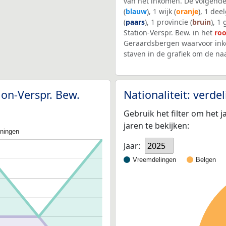
van het inkomen. De volgende
(
blauw
), 1 wijk (
oranje
), 1 dee
(
paars
), 1 provincie (
bruin
), 1
Station-Verspr. Bew. in het
ro
Geraardsbergen waarvoor ink
staven in de grafiek om de n
ion-Verspr. Bew.
Nationaliteit: verd
Gebruik het filter om het j
jaren te bekijken:
oningen
Jaar:
2025
Vreemdelingen
Belgen