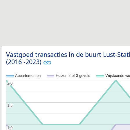
Vastgoed transacties in de buurt Lust-Stat
(2016 -2023)
Appartementen
Huizen 2 of 3 gevels
Vrijstaande w
2,0
2,0
1,5
1,5
1,0
1,0