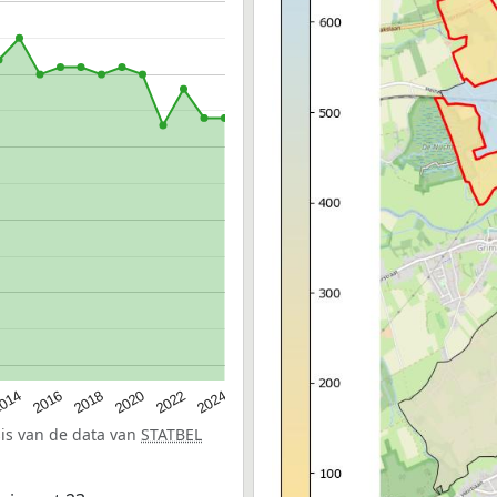
014
2016
2018
2020
2022
2024
sis van de data van
STATBEL