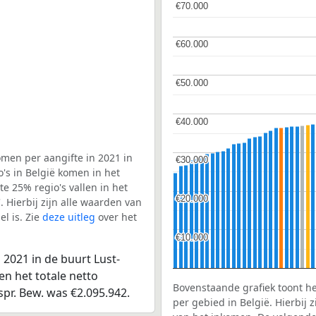
€70.000
€70.000
€60.000
€60.000
€50.000
€50.000
€40.000
€40.000
men per aangifte in 2021 in
€30.000
€30.000
o's in België komen in het
e 25% regio's vallen in het
€20.000
€20.000
. Hierbij zijn alle waarden van
l is. Zie
deze uitleg
over het
€10.000
€10.000
2021 in de buurt Lust-
en het totale netto
Bovenstaande grafiek toont h
spr. Bew. was €2.095.942.
per gebied in België. Hierbij