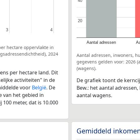
40
40
20
20
3
3
4
4
Aantal adressen
Aa
er hectare oppervlakte in
ingsadressendichtheid), 2024
Aantal adressen, inwoners, hu
gegevens gelden voor: 2026 (a
(wagens).
ens per hectare land. Dit
ijke activiteiten" in de
De grafiek toont de kernci
emiddelde voor
België
. De
Bew.: het aantal adressen,
 van het gebied in
aantal wagens.
 100 meter, dat is 10.000
Gemiddeld inkomen