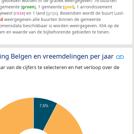
 gebieden worden in de grafiek weergegeven: 76 buurten
lgemeente (
groen
), 1 gemeente (
geel
), 1 arrondissement
 gewest (
roze
) en 1 land (
grijs
). Bovendien wordt de buurt Lust-
od
weergegeven.alle buurten binnen de gemeente
omensdata beschikbaar is worden weergegeven. Klik op de
aam en waarde van de bijbehorende gebieden te tonen.
eling Belgen en vreemdelingen per jaar
aar van de cijfers te selecteren en het verloop over de
7,6%