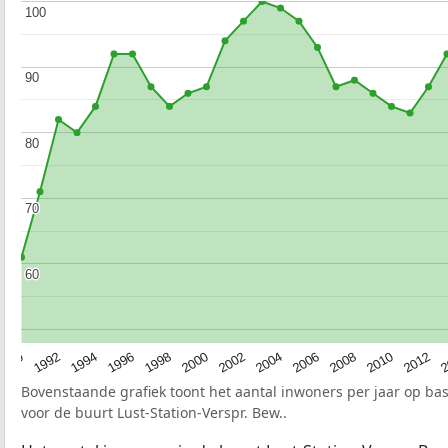
100
100
90
90
80
80
70
70
60
60
1990
1992
1994
1996
1998
2000
2002
2004
2006
2008
2010
2012
2
Bovenstaande grafiek toont het aantal inwoners per jaar op ba
voor de buurt Lust-Station-Verspr. Bew..