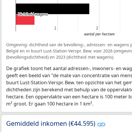
Dichtheid wagens
Dichtheid wagens
1
1
2
2
aantal per hectare
Omgeving: dichtheid van de bevolking-, adressen- en wagens p
België en in buurt Lust-Station-Verspr. Bew. voor 2026 (omgev
(bevolkingsdichtheid) en 2023 (dichtheid met wagens).
De grafiek toont het aantal adressen-, inwoners- en wag
geeft een beeld van "de mate van concentratie van mensel
buurt Lust-Station-Verspr. Bew. ten opzichte van het g
dichtheden zijn berekend met behulp van de oppervlakte
hectare. Een oppervlakte van een hectare is 100 meter bij
m² groot. Er gaan 100 hectare in 1 km².
Gemiddeld inkomen (€44.595)