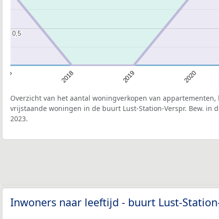
0,5
0,5
2018
2019
2020
2016
Overzicht van het aantal woningverkopen van appartementen, h
vrijstaande woningen in de buurt Lust-Station-Verspr. Bew. in 
2023.
Inwoners naar leeftijd - buurt Lust-Statio