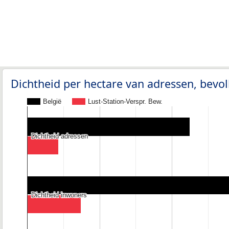
Dichtheid per hectare van adressen, bev
België
Lust-Station-Verspr. Bew.
Dichtheid adressen
Dichtheid adressen
Dichtheid inwoners
Dichtheid inwoners