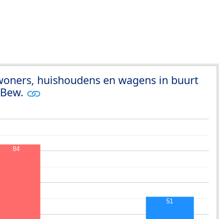
woners, huishoudens en wagens in buurt
. Bew.
84
51