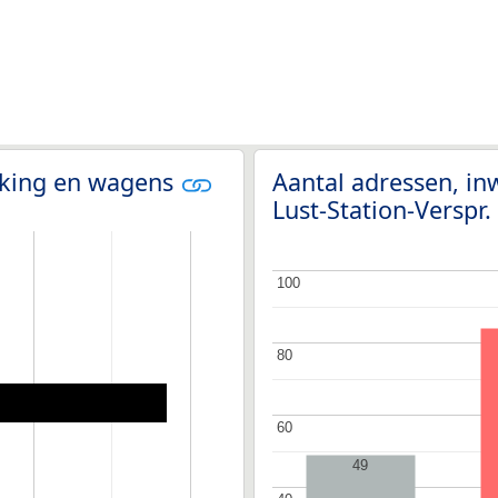
olking en wagens
Aantal adressen, in
Lust-Station-Verspr
100
100
80
80
60
60
49