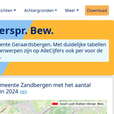
ichten
Achtergronden
Meer
Download
erspr. Bew.
ente Geraardsbergen. Met duidelijke tabellen
derwerpen zijn op AlleCijfers ook per voor de
.
emeente Zandbergen met het aantal
 in 2024