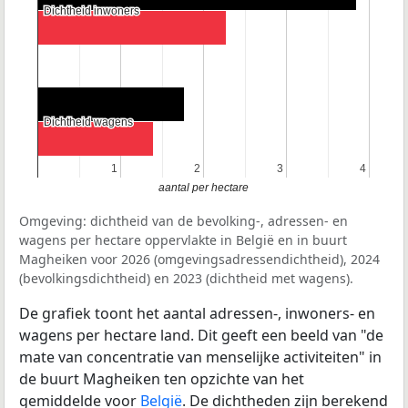
Dichtheid inwoners
Dichtheid inwoners
Dichtheid wagens
Dichtheid wagens
1
1
2
2
3
3
4
4
aantal per hectare
Omgeving: dichtheid van de bevolking-, adressen- en
wagens per hectare oppervlakte in België en in buurt
Magheiken voor 2026 (omgevingsadressendichtheid), 2024
(bevolkingsdichtheid) en 2023 (dichtheid met wagens).
De grafiek toont het aantal adressen-, inwoners- en
wagens per hectare land. Dit geeft een beeld van "de
mate van concentratie van menselijke activiteiten" in
de buurt Magheiken ten opzichte van het
gemiddelde voor
België
. De dichtheden zijn berekend