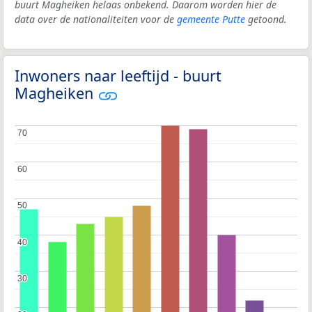
buurt Magheiken helaas onbekend. Daarom worden hier de
data over de nationaliteiten voor de
gemeente Putte
getoond.
Inwoners naar leeftijd - buurt
Magheiken
70
70
60
60
50
50
40
40
30
30