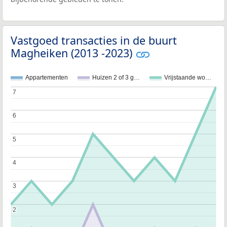
Vastgoed transacties in de buurt
Magheiken (2013 -2023)
Appartementen
Huizen 2 of 3 g…
Vrijstaande wo…
7
7
6
6
5
5
4
4
3
3
2
2