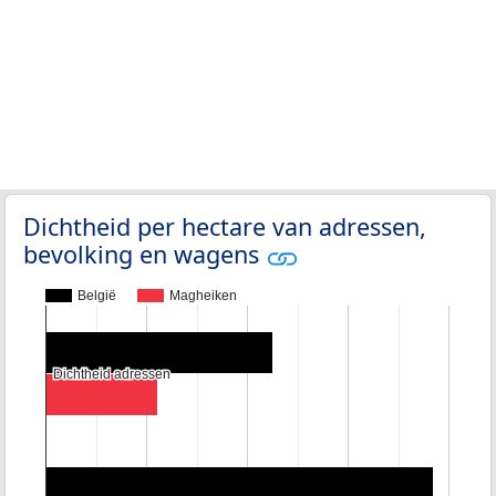
Dichtheid per hectare van adressen,
bevolking en wagens
België
Magheiken
Dichtheid adressen
Dichtheid adressen