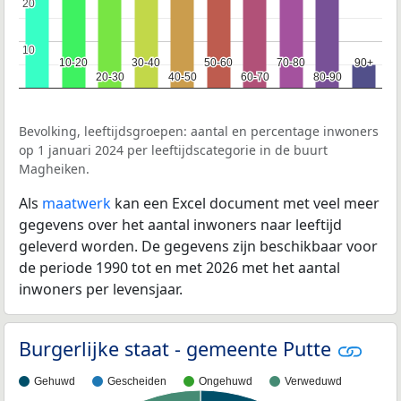
20
20
10
10
10-20
10-20
30-40
30-40
50-60
50-60
70-80
70-80
90+
90+
20-30
20-30
40-50
40-50
60-70
60-70
80-90
80-90
Bevolking, leeftijdsgroepen: aantal en percentage inwoners
op 1 januari 2024 per leeftijdscategorie in de buurt
Magheiken.
Als
maatwerk
kan een Excel document met veel meer
gegevens over het aantal inwoners naar leeftijd
geleverd worden. De gegevens zijn beschikbaar voor
de periode 1990 tot en met 2026 met het aantal
inwoners per levensjaar.
Burgerlijke staat - gemeente Putte
Gehuwd
Gescheiden
Ongehuwd
Verweduwd