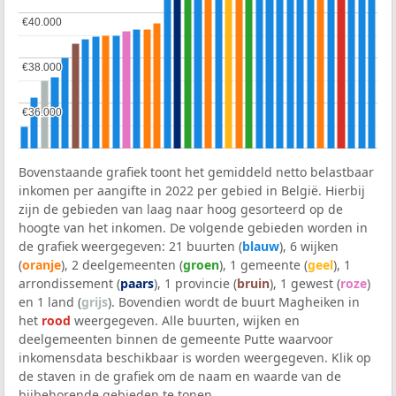
€40.000
€40.000
€38.000
€38.000
€36.000
€36.000
Bovenstaande grafiek toont het gemiddeld netto belastbaar
inkomen per aangifte in 2022 per gebied in België. Hierbij
zijn de gebieden van laag naar hoog gesorteerd op de
hoogte van het inkomen. De volgende gebieden worden in
de grafiek weergegeven: 21 buurten (
blauw
), 6 wijken
(
oranje
), 2 deelgemeenten (
groen
), 1 gemeente (
geel
), 1
arrondissement (
paars
), 1 provincie (
bruin
), 1 gewest (
roze
)
en 1 land (
grijs
). Bovendien wordt de buurt Magheiken in
het
rood
weergegeven. Alle buurten, wijken en
deelgemeenten binnen de gemeente Putte waarvoor
inkomensdata beschikbaar is worden weergegeven. Klik op
de staven in de grafiek om de naam en waarde van de
bijbehorende gebieden te tonen.