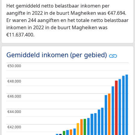
Het gemiddeld netto belastbaar inkomen per
aangifte in 2022 in de buurt Magheiken was €47.694.
Er waren 244 aangiften en het totale netto belastbaar
inkomen in 2022 in de buurt Magheiken was
€11.637.400.
Gemiddeld inkomen (per gebied)
€50.000
€50.000
€48.000
€48.000
€46.000
€46.000
€44.000
€44.000
€42.000
€42.000