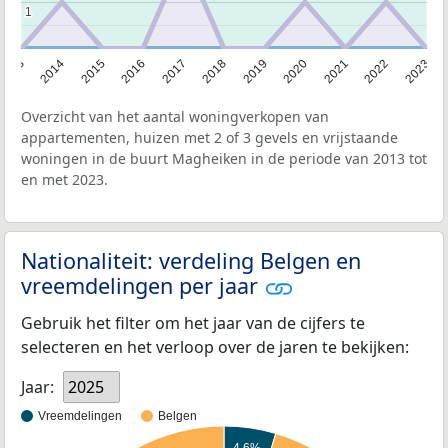
1
1
2013
2014
2015
2016
2017
2018
2019
2020
2021
2022
2023
Overzicht van het aantal woningverkopen van
appartementen, huizen met 2 of 3 gevels en vrijstaande
woningen in de buurt Magheiken in de periode van 2013 tot
en met 2023.
Nationaliteit: verdeling Belgen en
vreemdelingen per jaar
Gebruik het filter om het jaar van de cijfers te
selecteren en het verloop over de jaren te bekijken:
Jaar:
2025
Vreemdelingen
Belgen