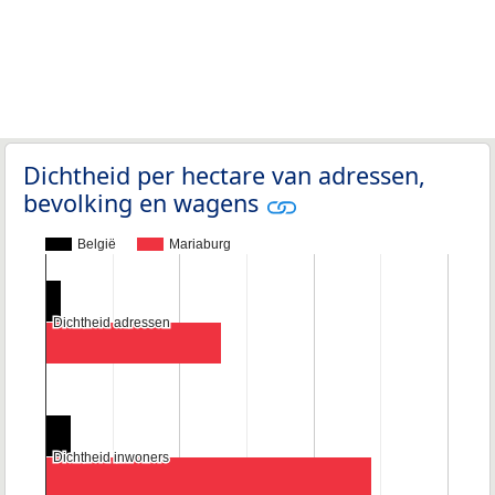
Dichtheid per hectare van adressen,
bevolking en wagens
België
Mariaburg
Dichtheid adressen
Dichtheid adressen
Dichtheid inwoners
Dichtheid inwoners