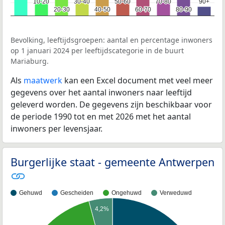
10-20
10-20
30-40
30-40
50-60
50-60
70-80
70-80
90+
90+
20-30
20-30
40-50
40-50
60-70
60-70
80-90
80-90
Bevolking, leeftijdsgroepen: aantal en percentage inwoners
op 1 januari 2024 per leeftijdscategorie in de buurt
Mariaburg.
Als
maatwerk
kan een Excel document met veel meer
gegevens over het aantal inwoners naar leeftijd
geleverd worden. De gegevens zijn beschikbaar voor
de periode 1990 tot en met 2026 met het aantal
inwoners per levensjaar.
Burgerlijke staat - gemeente Antwerpen
Gehuwd
Gescheiden
Ongehuwd
Verweduwd
4,2%