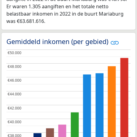
Er waren 1.305 aangiften en het totale netto
belastbaar inkomen in 2022 in de buurt Mariaburg
was €63.681.616.
Gemiddeld inkomen (per gebied)
€50.000
€50.000
€48.000
€48.000
€46.000
€46.000
€44.000
€44.000
€42.000
€42.000
€40.000
€40.000
€38.000
€38.000