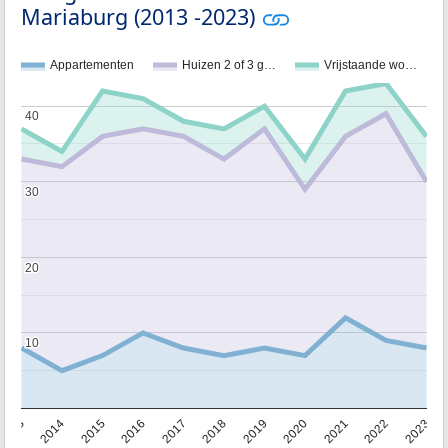
Mariaburg (2013 -2023)
Appartementen
Huizen 2 of 3 g…
Vrijstaande wo…
40
40
30
30
20
20
10
10
2013
2014
2015
2016
2017
2018
2019
2020
2021
2022
2023