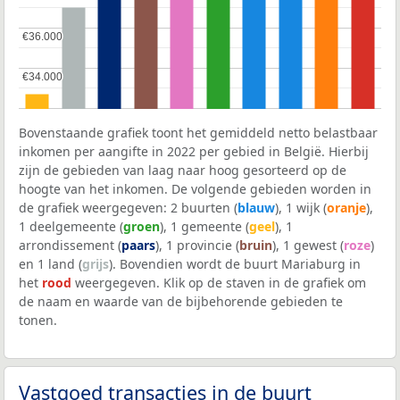
€36.000
€36.000
€34.000
€34.000
Bovenstaande grafiek toont het gemiddeld netto belastbaar
inkomen per aangifte in 2022 per gebied in België. Hierbij
zijn de gebieden van laag naar hoog gesorteerd op de
hoogte van het inkomen. De volgende gebieden worden in
de grafiek weergegeven: 2 buurten (
blauw
), 1 wijk (
oranje
),
1 deelgemeente (
groen
), 1 gemeente (
geel
), 1
arrondissement (
paars
), 1 provincie (
bruin
), 1 gewest (
roze
)
en 1 land (
grijs
). Bovendien wordt de buurt Mariaburg in
het
rood
weergegeven. Klik op de staven in de grafiek om
de naam en waarde van de bijbehorende gebieden te
tonen.
Vastgoed transacties in de buurt