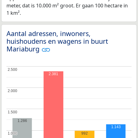
meter, dat is 10.000 m² groot. Er gaan 100 hectare in
1 km².
Aantal adressen, inwoners,
huishoudens en wagens in buurt
Mariaburg
2.500
2.500
2.381
2.000
2.000
1.500
1.500
1.286
1.143
992
1.000
1.000