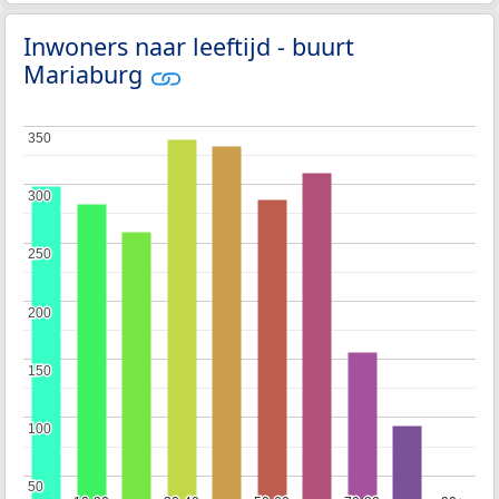
Inwoners naar leeftijd - buurt
Mariaburg
350
350
300
300
250
250
200
200
150
150
100
100
50
50