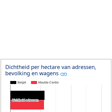
Dichtheid per hectare van adressen,
bevolking en wagens
België
Maulde-Centre
Dichtheid adressen
Dichtheid adressen