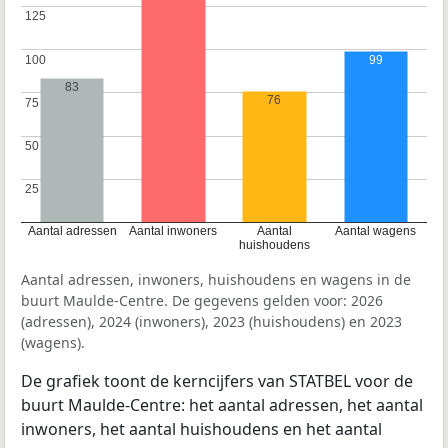
125
125
100
100
99
83
76
75
75
50
50
25
25
Aantal adressen
Aantal inwoners
Aantal
Aantal wagens
huishoudens
Aantal adressen, inwoners, huishoudens en wagens in de
buurt Maulde-Centre. De gegevens gelden voor: 2026
(adressen), 2024 (inwoners), 2023 (huishoudens) en 2023
(wagens).
De grafiek toont de kerncijfers van STATBEL voor de
buurt Maulde-Centre: het aantal adressen, het aantal
inwoners, het aantal huishoudens en het aantal