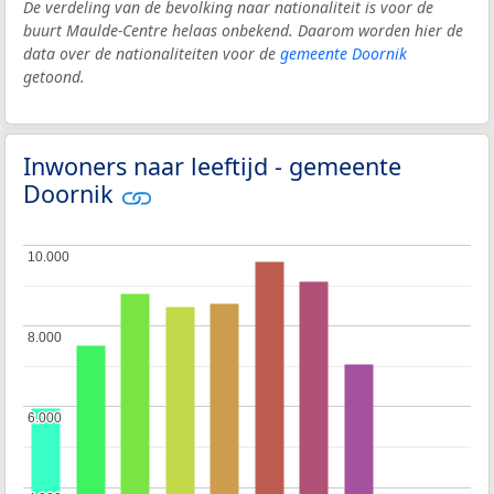
De verdeling van de bevolking naar nationaliteit is voor de
buurt Maulde-Centre helaas onbekend. Daarom worden hier de
data over de nationaliteiten voor de
gemeente Doornik
getoond.
Inwoners naar leeftijd - gemeente
Doornik
10.000
10.000
8.000
8.000
6.000
6.000