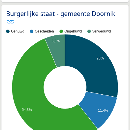
Burgerlijke staat - gemeente Doornik
Gehuwd
Gescheiden
Ongehuwd
Verweduwd
6,3%
28%
54,3%
11,4%