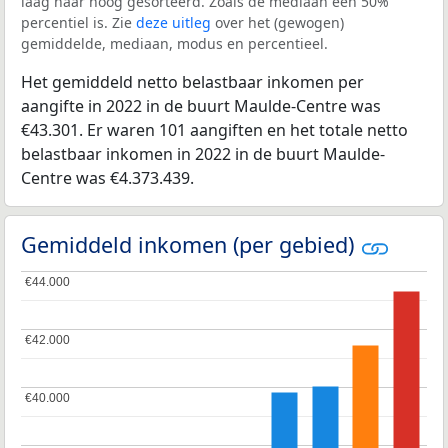
laag naar hoog gesorteerd. Zoals de mediaan een 50%
percentiel is. Zie
deze uitleg
over het (gewogen)
gemiddelde, mediaan, modus en percentieel.
Het gemiddeld netto belastbaar inkomen per
aangifte in 2022 in de buurt Maulde-Centre was
€43.301. Er waren 101 aangiften en het totale netto
belastbaar inkomen in 2022 in de buurt Maulde-
Centre was €4.373.439.
Gemiddeld inkomen (per gebied)
€44.000
€44.000
€42.000
€42.000
€40.000
€40.000