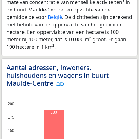
mate van concentratie van menselijke activiteiten" in
de buurt Maulde-Centre ten opzichte van het
gemiddelde voor
België
. De dichtheden zijn berekend
met behulp van de oppervlakte van het gebied in
hectare. Een oppervlakte van een hectare is 100
meter bij 100 meter, dat is 10.000 m² groot. Er gaan
100 hectare in 1 km².
Aantal adressen, inwoners,
huishoudens en wagens in buurt
Maulde-Centre
200
200
183
175
175
150
150