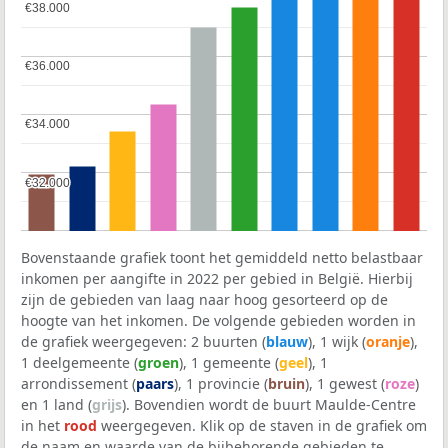
€38.000
€38.000
€36.000
€36.000
€34.000
€34.000
€32.000
€32.000
Bovenstaande grafiek toont het gemiddeld netto belastbaar
inkomen per aangifte in 2022 per gebied in België. Hierbij
zijn de gebieden van laag naar hoog gesorteerd op de
hoogte van het inkomen. De volgende gebieden worden in
de grafiek weergegeven: 2 buurten (
blauw
), 1 wijk (
oranje
),
1 deelgemeente (
groen
), 1 gemeente (
geel
), 1
arrondissement (
paars
), 1 provincie (
bruin
), 1 gewest (
roze
)
en 1 land (
grijs
). Bovendien wordt de buurt Maulde-Centre
in het
rood
weergegeven. Klik op de staven in de grafiek om
de naam en waarde van de bijbehorende gebieden te