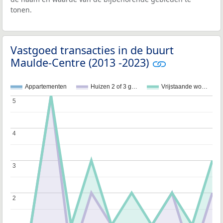
tonen.
Vastgoed transacties in de buurt
Maulde-Centre (2013 -2023)
Appartementen
Huizen 2 of 3 g…
Vrijstaande wo…
5
5
4
4
3
3
2
2