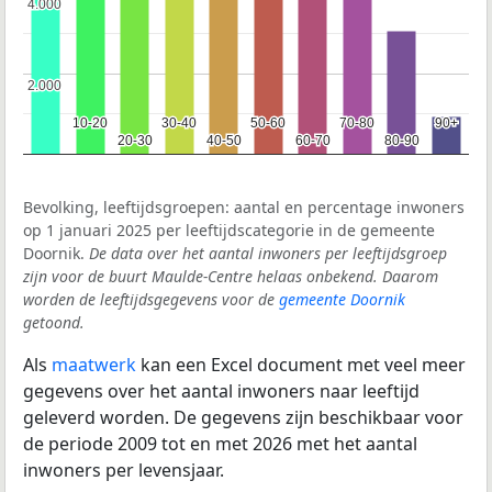
4.000
4.000
2.000
2.000
10-20
10-20
30-40
30-40
50-60
50-60
70-80
70-80
90+
90+
20-30
20-30
40-50
40-50
60-70
60-70
80-90
80-90
Bevolking, leeftijdsgroepen: aantal en percentage inwoners
op 1 januari 2025 per leeftijdscategorie in de gemeente
Doornik.
De data over het aantal inwoners per leeftijdsgroep
zijn voor de buurt Maulde-Centre helaas onbekend. Daarom
worden de leeftijdsgegevens voor de
gemeente Doornik
getoond.
Als
maatwerk
kan een Excel document met veel meer
gegevens over het aantal inwoners naar leeftijd
geleverd worden. De gegevens zijn beschikbaar voor
de periode 2009 tot en met 2026 met het aantal
inwoners per levensjaar.