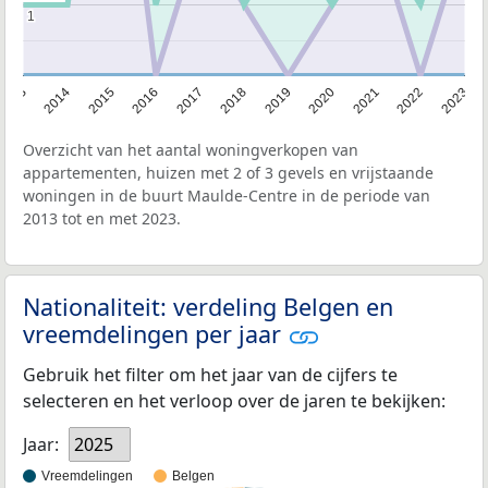
1
1
2013
2014
2015
2016
2017
2018
2019
2020
2021
2022
2023
Overzicht van het aantal woningverkopen van
appartementen, huizen met 2 of 3 gevels en vrijstaande
woningen in de buurt Maulde-Centre in de periode van
2013 tot en met 2023.
Nationaliteit: verdeling Belgen en
vreemdelingen per jaar
Gebruik het filter om het jaar van de cijfers te
selecteren en het verloop over de jaren te bekijken:
Jaar:
2025
Vreemdelingen
Belgen