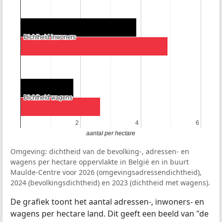
Dichtheid inwoners
Dichtheid inwoners
Dichtheid wagens
Dichtheid wagens
2
2
4
4
6
6
aantal per hectare
Omgeving: dichtheid van de bevolking-, adressen- en
wagens per hectare oppervlakte in België en in buurt
Maulde-Centre voor 2026 (omgevingsadressendichtheid),
2024 (bevolkingsdichtheid) en 2023 (dichtheid met wagens).
De grafiek toont het aantal adressen-, inwoners- en
wagens per hectare land. Dit geeft een beeld van "de