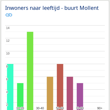
Inwoners naar leeftijd - buurt Mollent
14
14
12
12
10
10
8
8
6
6
4
4
2
2
10-20
10-20
30-40
30-40
50-60
50-60
70-80
70-80
90+
90+