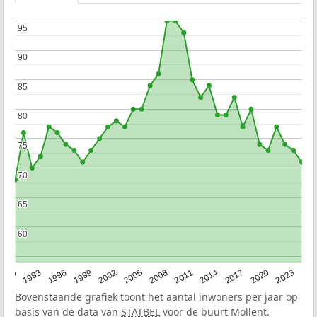
95
95
90
90
85
85
80
80
75
75
70
70
65
65
60
60
2023
1990
1993
1996
1999
2002
2005
2008
2011
2014
2017
2020
Bovenstaande grafiek toont het aantal inwoners per jaar op
basis van de data van
STATBEL
voor de buurt Mollent.