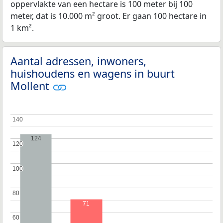
oppervlakte van een hectare is 100 meter bij 100
meter, dat is 10.000 m² groot. Er gaan 100 hectare in
1 km².
Aantal adressen, inwoners,
huishoudens en wagens in buurt
Mollent
140
140
124
120
120
100
100
80
80
71
60
60