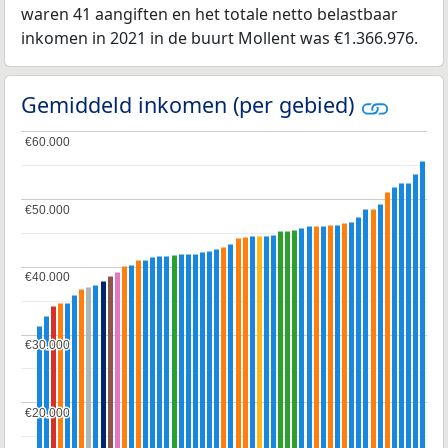
waren 41 aangiften en het totale netto belastbaar
inkomen in 2021 in de buurt Mollent was €1.366.976.
Gemiddeld inkomen (per gebied)
€60.000
€60.000
€50.000
€50.000
€40.000
€40.000
€30.000
€30.000
€20.000
€20.000