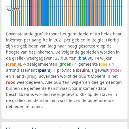
€10.000
€10.000
Bovenstaande grafiek toont het gemiddeld netto belastbaar
inkomen per aangifte in 2021 per gebied in België. Hierbij
zijn de gebieden van laag naar hoog gesorteerd op de
hoogte van het inkomen. De volgende gebieden worden in
de grafiek weergegeven: 33 buurten (
blauw
), 14 wijken
(
oranje
), 4 deelgemeenten (
groen
), 1 gemeente (
geel
), 1
arrondissement (
paars
), 1 provincie (
bruin
), 1 gewest (
roze
)
en 1 land (
grijs
). Bovendien wordt de buurt Mollent in het
rood
weergegeven. Alle buurten, wijken en deelgemeenten
binnen de gemeente Ranst waarvoor inkomensdata
beschikbaar is worden weergegeven. Klik op de staven in
de grafiek om de naam en waarde van de bijbehorende
gebieden te tonen.