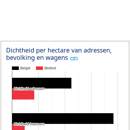
Dichtheid per hectare van adressen,
bevolking en wagens
België
Mollent
Dichtheid adressen
Dichtheid adressen
Dichtheid inwoners
Dichtheid inwoners