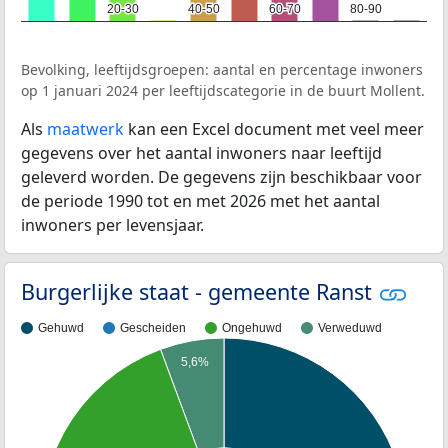
20-30
20-30
40-50
40-50
60-70
60-70
80-90
80-90
Bevolking, leeftijdsgroepen: aantal en percentage inwoners
op 1 januari 2024 per leeftijdscategorie in de buurt Mollent.
Als
maatwerk
kan een Excel document met veel meer
gegevens over het aantal inwoners naar leeftijd
geleverd worden. De gegevens zijn beschikbaar voor
de periode 1990 tot en met 2026 met het aantal
inwoners per levensjaar.
Burgerlijke staat - gemeente Ranst
Gehuwd
Gescheiden
Ongehuwd
Verweduwd
5,6%