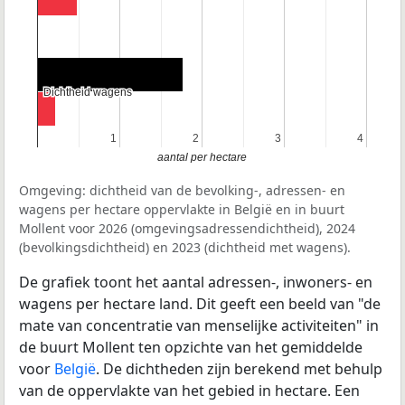
Dichtheid wagens
Dichtheid wagens
1
1
2
2
3
3
4
4
aantal per hectare
Omgeving: dichtheid van de bevolking-, adressen- en
wagens per hectare oppervlakte in België en in buurt
Mollent voor 2026 (omgevingsadressendichtheid), 2024
(bevolkingsdichtheid) en 2023 (dichtheid met wagens).
De grafiek toont het aantal adressen-, inwoners- en
wagens per hectare land. Dit geeft een beeld van "de
mate van concentratie van menselijke activiteiten" in
de buurt Mollent ten opzichte van het gemiddelde
voor
België
. De dichtheden zijn berekend met behulp
van de oppervlakte van het gebied in hectare. Een