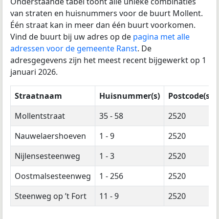
Onderstaande tabel toont alle unieke combinaties
van straten en huisnummers voor de buurt Mollent.
Één straat kan in meer dan één buurt voorkomen.
Vind de buurt bij uw adres op de
pagina met alle
adressen voor de gemeente Ranst
. De
adresgegevens zijn het meest recent bijgewerkt op 1
januari 2026.
Straatnaam
Huisnummer(s)
Postcode(s)
Mollentstraat
35 - 58
2520
Nauwelaershoeven
1 - 9
2520
Nijlensesteenweg
1 - 3
2520
Oostmalsesteenweg
1 - 256
2520
Steenweg op ’t Fort
11 - 9
2520