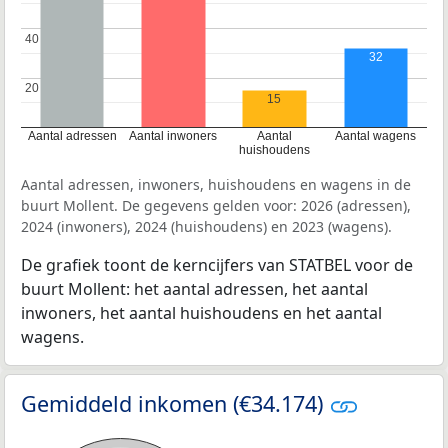
40
40
32
20
20
15
Aantal adressen
Aantal inwoners
Aantal
Aantal wagens
huishoudens
Aantal adressen, inwoners, huishoudens en wagens in de
buurt Mollent. De gegevens gelden voor: 2026 (adressen),
2024 (inwoners), 2024 (huishoudens) en 2023 (wagens).
De grafiek toont de kerncijfers van STATBEL voor de
buurt Mollent: het aantal adressen, het aantal
inwoners, het aantal huishoudens en het aantal
wagens.
Gemiddeld inkomen (€34.174)