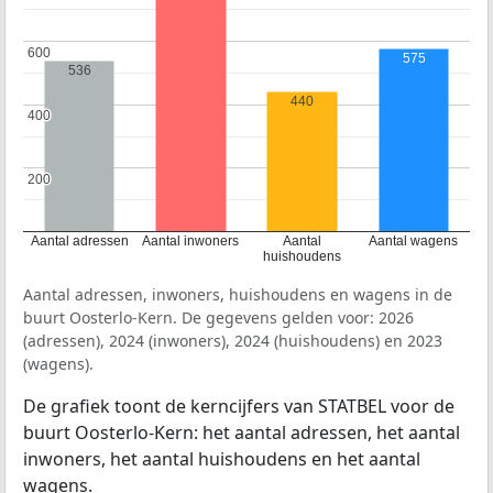
600
600
575
536
440
400
400
200
200
Aantal adressen
Aantal inwoners
Aantal
Aantal wagens
huishoudens
Aantal adressen, inwoners, huishoudens en wagens in de
buurt Oosterlo-Kern. De gegevens gelden voor: 2026
(adressen), 2024 (inwoners), 2024 (huishoudens) en 2023
(wagens).
De grafiek toont de kerncijfers van STATBEL voor de
buurt Oosterlo-Kern: het aantal adressen, het aantal
inwoners, het aantal huishoudens en het aantal
wagens.