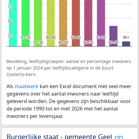
75
75
50
50
25
25
10-20
10-20
30-40
30-40
50-60
50-60
70-80
70-80
90+
90+
20-30
20-30
40-50
40-50
60-70
60-70
80-90
80-90
Bevolking, leeftijdsgroepen: aantal en percentage inwoners
op 1 januari 2024 per leeftijdscategorie in de buurt
Oosterlo-Kern.
Als
maatwerk
kan een Excel document met veel meer
gegevens over het aantal inwoners naar leeftijd
geleverd worden. De gegevens zijn beschikbaar voor
de periode 1990 tot en met 2026 met het aantal
inwoners per levensjaar.
Burgerlijke staat - gemeente Geel