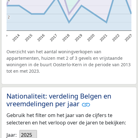
4
4
2
2
2013
2014
2015
2016
2017
2018
2019
2020
2021
2022
2023
Overzicht van het aantal woningverkopen van
appartementen, huizen met 2 of 3 gevels en vrijstaande
woningen in de buurt Oosterlo-Kern in de periode van 2013
tot en met 2023.
Nationaliteit: verdeling Belgen en
vreemdelingen per jaar
Gebruik het filter om het jaar van de cijfers te
selecteren en het verloop over de jaren te bekijken:
Jaar:
2025