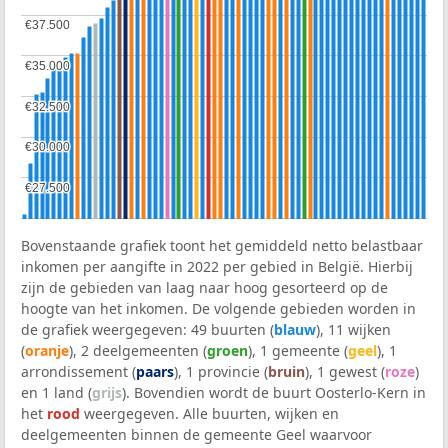
€37.500
€37.500
€35.000
€35.000
€32.500
€32.500
€30.000
€30.000
€27.500
€27.500
Bovenstaande grafiek toont het gemiddeld netto belastbaar
inkomen per aangifte in 2022 per gebied in België. Hierbij
zijn de gebieden van laag naar hoog gesorteerd op de
hoogte van het inkomen. De volgende gebieden worden in
de grafiek weergegeven: 49 buurten (
blauw
), 11 wijken
(
oranje
), 2 deelgemeenten (
groen
), 1 gemeente (
geel
), 1
arrondissement (
paars
), 1 provincie (
bruin
), 1 gewest (
roze
)
en 1 land (
grijs
). Bovendien wordt de buurt Oosterlo-Kern in
het
rood
weergegeven. Alle buurten, wijken en
deelgemeenten binnen de gemeente Geel waarvoor