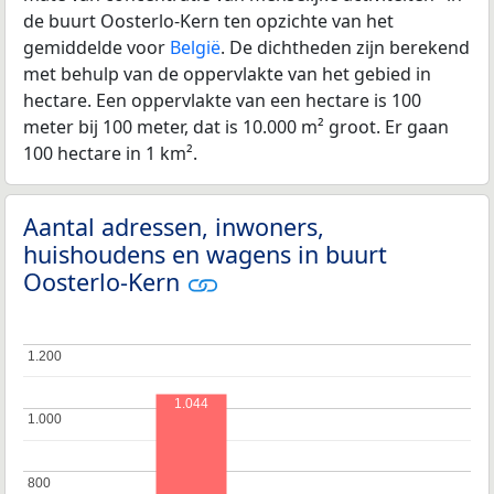
de buurt Oosterlo-Kern ten opzichte van het
gemiddelde voor
België
. De dichtheden zijn berekend
met behulp van de oppervlakte van het gebied in
hectare. Een oppervlakte van een hectare is 100
meter bij 100 meter, dat is 10.000 m² groot. Er gaan
100 hectare in 1 km².
Aantal adressen, inwoners,
huishoudens en wagens in buurt
Oosterlo-Kern
1.200
1.200
1.044
1.000
1.000
800
800