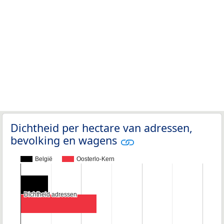
Dichtheid per hectare van adressen,
bevolking en wagens
België
Oosterlo-Kern
Dichtheid adressen
Dichtheid adressen