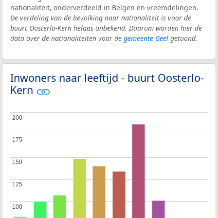
nationaliteit, onderverdeeld in Belgen en vreemdelingen.
De verdeling van de bevolking naar nationaliteit is voor de
buurt Oosterlo-Kern helaas onbekend. Daarom worden hier de
data over de nationaliteiten voor de
gemeente Geel
getoond.
Inwoners naar leeftijd - buurt Oosterlo-
Kern
200
200
175
175
150
150
125
125
100
100