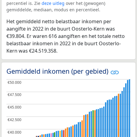
percentiel is. Zie
deze uitleg
over het (gewogen)
gemiddelde, mediaan, modus en percentieel.
Het gemiddeld netto belastbaar inkomen per
aangifte in 2022 in de buurt Oosterlo-Kern was
€39.804. Er waren 616 aangiften en het totale netto
belastbaar inkomen in 2022 in de buurt Oosterlo-
Kern was €24.519.358.
Gemiddeld inkomen (per gebied)
€50.000
€50.000
€47.500
€47.500
€45.000
€45.000
€42.500
€42.500
€40.000
€40.000