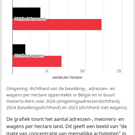
Dichtheid inwoners
Dichtheid inwoners
Dichtheid wagens
Dichtheid wagens
5
5
10
10
15
15
aantal per hectare
Omgeving: dichtheid van de bevolking-, adressen- en
wagens per hectare oppervlakte in België en in buurt
Oosterlo-Kern voor 2026 (omgevingsadressendichtheid),
2024 (bevolkingsdichtheid) en 2023 (dichtheid met wagens).
De grafiek toont het aantal adressen-, inwoners- en
wagens per hectare land. Dit geeft een beeld van "de
mate van concentratie van menselijke activiteiten" in