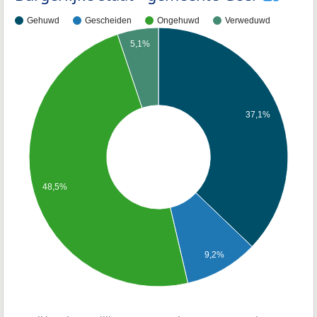
Gehuwd
Gescheiden
Ongehuwd
Verweduwd
5,1%
37,1%
48,5%
9,2%