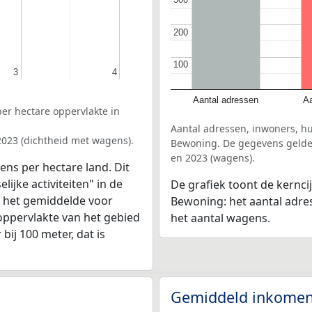
200
200
100
100
3
3
4
4
Aantal adressen
Aa
er hectare oppervlakte in
Aantal adressen, inwoners, h
2023 (dichtheid met wagens).
Bewoning. De gegevens gelden
en 2023 (wagens).
ens per hectare land. Dit
ijke activiteiten" in de
De grafiek toont de kernci
n het gemiddelde voor
Bewoning: het aantal adre
oppervlakte van het gebied
het aantal wagens.
bij 100 meter, dat is
Gemiddeld inkomen