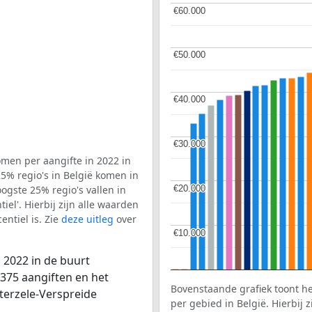
€60.000
€60.000
€50.000
€50.000
€40.000
€40.000
€30.000
€30.000
men per aangifte in 2022 in
5% regio's in België komen in
€20.000
€20.000
ogste 25% regio's vallen in
el'. Hierbij zijn alle waarden
ntiel is. Zie
deze uitleg
over
€10.000
€10.000
 2022 in de buurt
375 aangiften en het
Bovenstaande grafiek toont h
terzele-Verspreide
per gebied in België. Hierbij