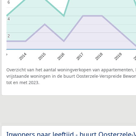
6
6
4
4
2
2
2015
2
2017
2014
2019
2016
2013
2018
Overzicht van het aantal woningverkopen van appartementen, h
vrijstaande woningen in de buurt Oosterzele-Verspreide Bewon
tot en met 2023.
Inwoners naar leeftijd - buurt Oosterzele-