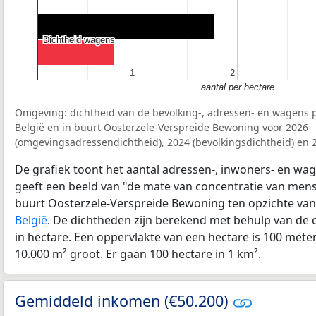
Dichtheid wagens
Dichtheid wagens
1
1
2
2
aantal per hectare
Omgeving: dichtheid van de bevolking-, adressen- en wagens p
België en in buurt Oosterzele-Verspreide Bewoning voor 2026
(omgevingsadressendichtheid), 2024 (bevolkingsdichtheid) en 
De grafiek toont het aantal adressen-, inwoners- en wag
geeft een beeld van "de mate van concentratie van mensel
buurt Oosterzele-Verspreide Bewoning ten opzichte va
België
. De dichtheden zijn berekend met behulp van de 
in hectare. Een oppervlakte van een hectare is 100 meter 
10.000 m² groot. Er gaan 100 hectare in 1 km².
Gemiddeld inkomen (€50.200)