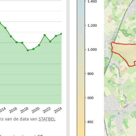
014
2016
2018
2020
2022
2024
sis van de data van
STATBEL