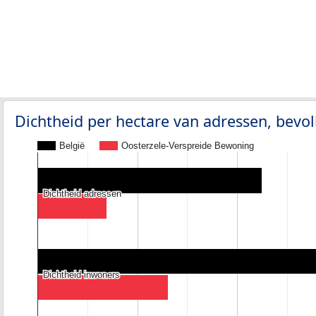
Dichtheid per hectare van adressen, bev
België
Oosterzele-Verspreide Bewoning
Dichtheid adressen
Dichtheid adressen
Dichtheid inwoners
Dichtheid inwoners