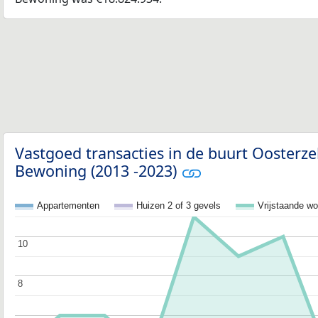
Vastgoed transacties in de buurt Oosterze
Bewoning (2013 -2023)
Appartementen
Huizen 2 of 3 gevels
Vrijstaande w
10
10
8
8