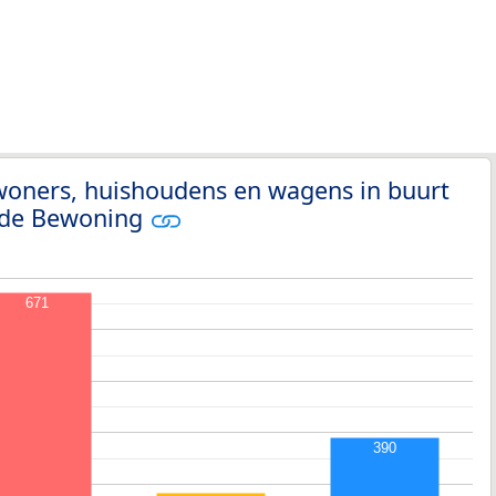
woners, huishoudens en wagens in buurt
ide Bewoning
671
390