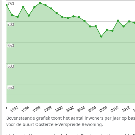
750
750
700
700
650
650
600
600
550
550
1990
1992
1994
1996
1998
2000
2002
2004
2006
2008
2010
2012
2
Bovenstaande grafiek toont het aantal inwoners per jaar op ba
voor de buurt Oosterzele-Verspreide Bewoning.