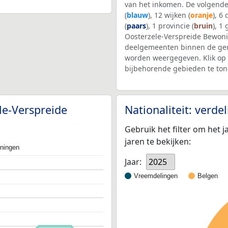
van het inkomen. De volgende
(
blauw
), 12 wijken (
oranje
), 6
(
paars
), 1 provincie (
bruin
), 1
Oosterzele-Verspreide Bewoni
deelgemeenten binnen de gem
worden weergegeven. Klik op 
bijbehorende gebieden te ton
le-Verspreide
Nationaliteit: verd
Gebruik het filter om het j
jaren te bekijken:
oningen
Jaar:
2025
Vreemdelingen
Belgen