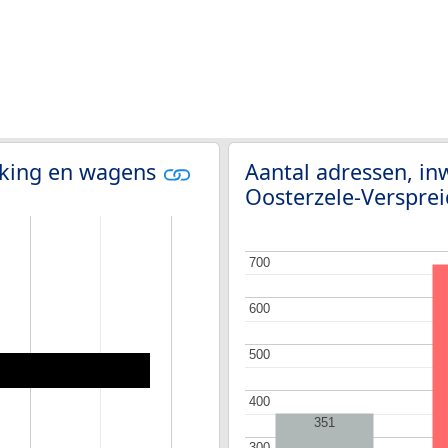
olking en wagens
Aantal adressen, in
Oosterzele-Verspre
700
700
600
600
500
500
400
400
351
300
300