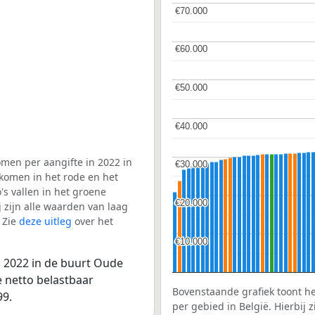
€70.000
€70.000
€60.000
€60.000
€50.000
€50.000
€40.000
€40.000
men per aangifte in 2022 in
€30.000
€30.000
 komen in het rode en het
s vallen in het groene
€20.000
€20.000
j zijn alle waarden van laag
 Zie
deze uitleg
over het
€10.000
€10.000
n 2022 in de buurt Oude
e netto belastbaar
Bovenstaande grafiek toont h
99.
per gebied in België. Hierbij