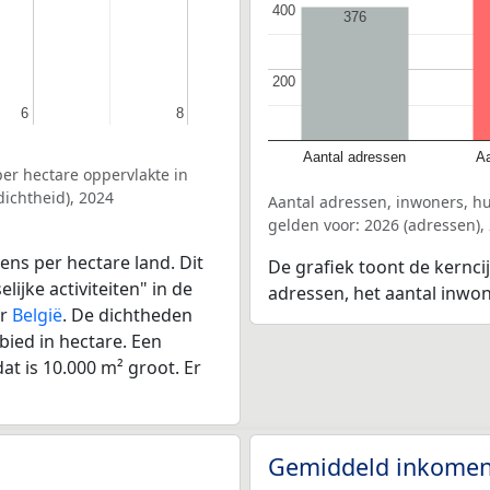
400
400
376
200
200
6
6
8
8
Aantal adressen
Aa
er hectare oppervlakte in
ichtheid), 2024
Aantal adressen, inwoners, h
gelden voor: 2026 (adressen),
ens per hectare land. Dit
De grafiek toont de kernci
ijke activiteiten" in de
adressen, het aantal inwo
or
België
. De dichtheden
bied in hectare. Een
at is 10.000 m² groot. Er
Gemiddeld inkomen