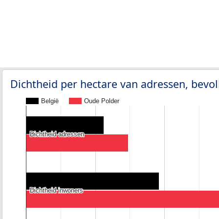
Dichtheid per hectare van adressen, bev
België
Oude Polder
Dichtheid adressen
Dichtheid adressen
Dichtheid inwoners
Dichtheid inwoners