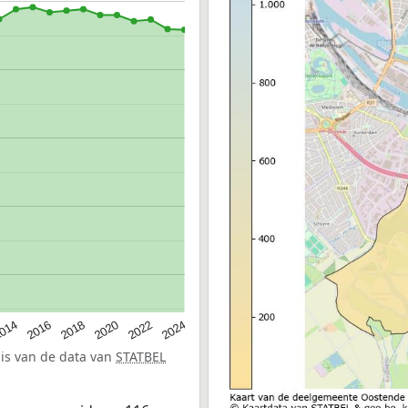
014
2016
2018
2020
2022
2024
sis van de data van
STATBEL