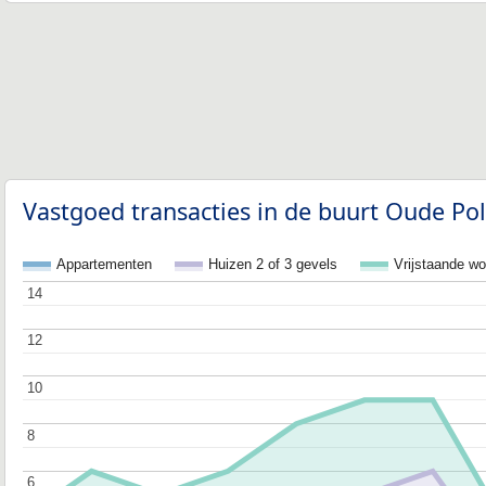
Vastgoed transacties in de buurt Oude Po
Appartementen
Huizen 2 of 3 gevels
Vrijstaande w
14
14
12
12
10
10
8
8
6
6