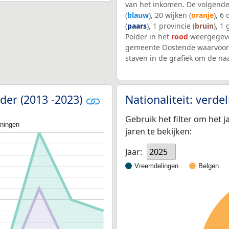
van het inkomen. De volgende
(
blauw
), 20 wijken (
oranje
), 6
(
paars
), 1 provincie (
bruin
), 1
Polder in het
rood
weergegeve
gemeente Oostende waarvoor 
staven in de grafiek om de n
lder (2013 -2023)
Nationaliteit: verd
Gebruik het filter om het j
oningen
jaren te bekijken:
Jaar:
2025
Vreemdelingen
Belgen