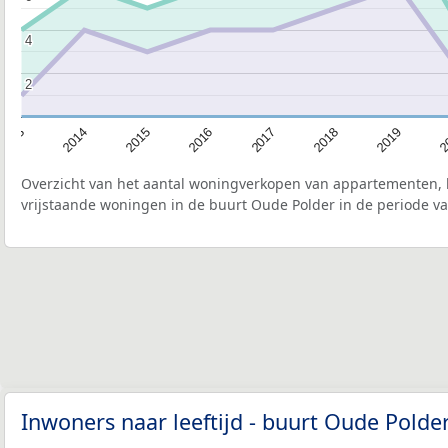
4
4
2
2
2015
2
2017
2014
2019
2016
2013
2018
Overzicht van het aantal woningverkopen van appartementen, h
vrijstaande woningen in de buurt Oude Polder in de periode va
Inwoners naar leeftijd - buurt Oude Polde