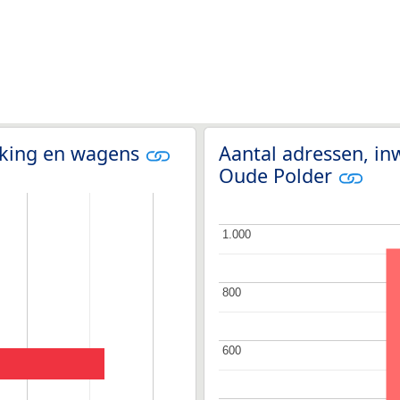
olking en wagens
Aantal adressen, in
Oude Polder
1.000
1.000
800
800
600
600