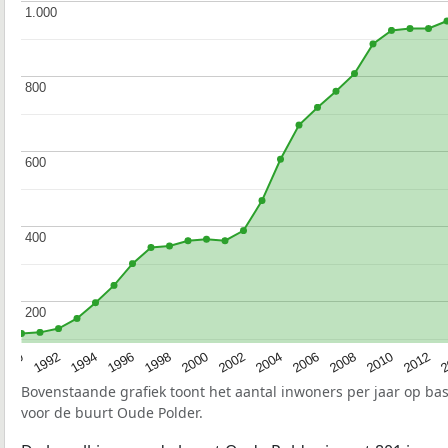
1.000
1.000
800
800
600
600
400
400
200
200
1990
1992
1994
1996
1998
2000
2002
2004
2006
2008
2010
2012
2
Bovenstaande grafiek toont het aantal inwoners per jaar op ba
voor de buurt Oude Polder.