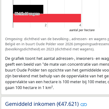
Dichtheid wagens
Dichtheid wagens
2
2
4
4
aantal per hectare
Omgeving: dichtheid van de bevolking-, adressen- en wagens p
België en in buurt Oude Polder voor 2026 (omgevingsadressend
(bevolkingsdichtheid) en 2023 (dichtheid met wagens).
De grafiek toont het aantal adressen-, inwoners- en wag
geeft een beeld van "de mate van concentratie van mensel
buurt Oude Polder ten opzichte van het gemiddelde vo
zijn berekend met behulp van de oppervlakte van het ge
oppervlakte van een hectare is 100 meter bij 100 meter, d
gaan 100 hectare in 1 km².
Gemiddeld inkomen (€47.621)