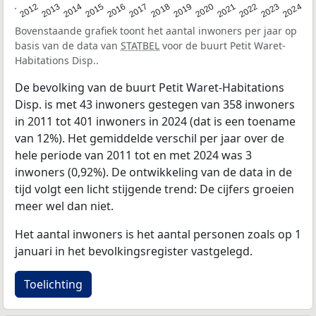
2020
2013
2019
2012
2018
2011
2024
2017
2023
2016
2022
2015
2021
2014
Bovenstaande grafiek toont het aantal inwoners per jaar op
basis van de data van
STATBEL
voor de buurt Petit Waret-
Habitations Disp..
De bevolking van de buurt Petit Waret-Habitations
Disp. is met 43 inwoners gestegen van 358 inwoners
in 2011 tot 401 inwoners in 2024 (dat is een toename
van 12%). Het gemiddelde verschil per jaar over de
hele periode van 2011 tot en met 2024 was 3
inwoners (0,92%). De ontwikkeling van de data in de
tijd volgt een licht stijgende trend: De cijfers groeien
meer wel dan niet.
Het aantal inwoners is het aantal personen zoals op 1
januari in het bevolkingsregister vastgelegd.
Toelichting