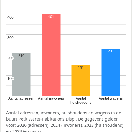
401
400
400
300
300
231
210
200
200
151
100
100
Aantal adressen
Aantal inwoners
Aantal
Aantal wagens
huishoudens
Aantal adressen, inwoners, huishoudens en wagens in de
buurt Petit Waret-Habitations Disp.. De gegevens gelden
voor: 2026 (adressen), 2024 (inwoners), 2023 (huishoudens)
en 2023 (wagens).