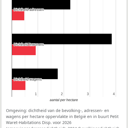
Dichtheid adressen
Dichtheid adressen
Dichtheid inwoners
Dichtheid inwoners
Dichtheid wagens
Dichtheid wagens
1
1
2
2
3
3
4
4
aantal per hectare
Omgeving: dichtheid van de bevolking-, adressen- en
wagens per hectare oppervlakte in België en in buurt Petit
Waret-Habitations Disp. voor 2026