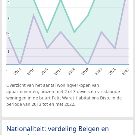
4
4
3
3
2
2
1
1
2013
2014
2015
2016
2017
2018
2019
2020
2021
2022
Overzicht van het aantal woningverkopen van
appartementen, huizen met 2 of 3 gevels en vrijstaande
woningen in de buurt Petit Waret-Habitations Disp. in de
periode van 2013 tot en met 2022.
Nationaliteit: verdeling Belgen en