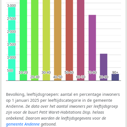
3.000
3.000
2.500
2.500
2.000
2.000
1.500
1.500
1.000
1.000
500
500
10-20
10-20
30-40
30-40
50-60
50-60
70-80
70-80
90+
90+
20-30
20-30
40-50
40-50
60-70
60-70
80-90
80-90
Bevolking, leeftijdsgroepen: aantal en percentage inwoners
op 1 januari 2025 per leeftijdscategorie in de gemeente
Andenne.
De data over het aantal inwoners per leeftijdsgroep
zijn voor de buurt Petit Waret-Habitations Disp. helaas
onbekend. Daarom worden de leeftijdsgegevens voor de
gemeente Andenne
getoond.