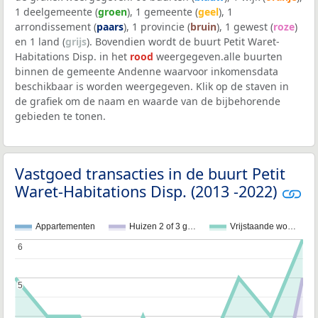
1 deelgemeente (
groen
), 1 gemeente (
geel
), 1
arrondissement (
paars
), 1 provincie (
bruin
), 1 gewest (
roze
)
en 1 land (
grijs
). Bovendien wordt de buurt Petit Waret-
Habitations Disp. in het
rood
weergegeven.alle buurten
binnen de gemeente Andenne waarvoor inkomensdata
beschikbaar is worden weergegeven. Klik op de staven in
de grafiek om de naam en waarde van de bijbehorende
gebieden te tonen.
Vastgoed transacties in de buurt Petit
Waret-Habitations Disp. (2013 -2022)
Appartementen
Huizen 2 of 3 g…
Vrijstaande wo…
6
6
5
5