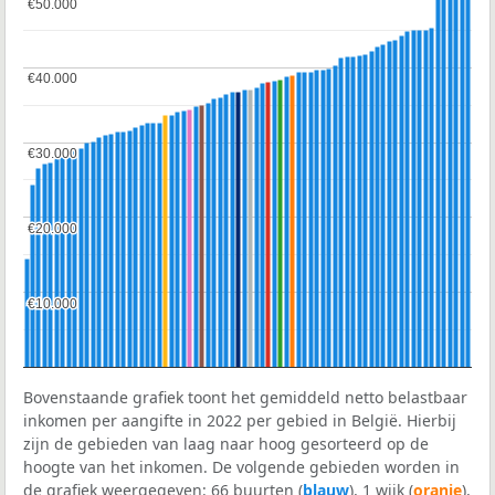
€50.000
€50.000
€40.000
€40.000
€30.000
€30.000
€20.000
€20.000
€10.000
€10.000
Bovenstaande grafiek toont het gemiddeld netto belastbaar
inkomen per aangifte in 2022 per gebied in België. Hierbij
zijn de gebieden van laag naar hoog gesorteerd op de
hoogte van het inkomen. De volgende gebieden worden in
de grafiek weergegeven: 66 buurten (
blauw
), 1 wijk (
oranje
),