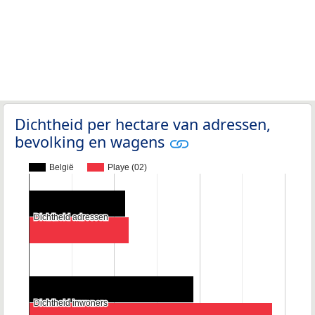
Dichtheid per hectare van adressen,
bevolking en wagens
België
Playe (02)
Dichtheid adressen
Dichtheid adressen
Dichtheid inwoners
Dichtheid inwoners