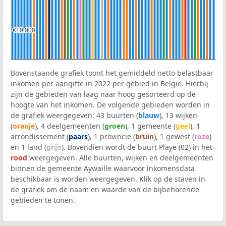
€10.000
€10.000
Bovenstaande grafiek toont het gemiddeld netto belastbaar
inkomen per aangifte in 2022 per gebied in België. Hierbij
zijn de gebieden van laag naar hoog gesorteerd op de
hoogte van het inkomen. De volgende gebieden worden in
de grafiek weergegeven: 43 buurten (
blauw
), 13 wijken
(
oranje
), 4 deelgemeenten (
groen
), 1 gemeente (
geel
), 1
arrondissement (
paars
), 1 provincie (
bruin
), 1 gewest (
roze
)
en 1 land (
grijs
). Bovendien wordt de buurt Playe (02) in het
rood
weergegeven. Alle buurten, wijken en deelgemeenten
binnen de gemeente Aywaille waarvoor inkomensdata
beschikbaar is worden weergegeven. Klik op de staven in
de grafiek om de naam en waarde van de bijbehorende
gebieden te tonen.