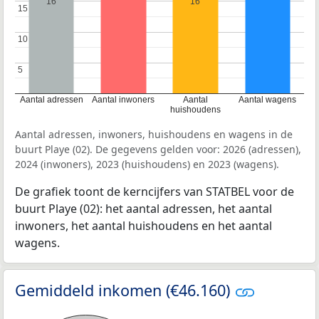
16
16
15
15
10
10
5
5
Aantal adressen
Aantal inwoners
Aantal
Aantal wagens
huishoudens
Aantal adressen, inwoners, huishoudens en wagens in de
buurt Playe (02). De gegevens gelden voor: 2026 (adressen),
2024 (inwoners), 2023 (huishoudens) en 2023 (wagens).
De grafiek toont de kerncijfers van STATBEL voor de
buurt Playe (02): het aantal adressen, het aantal
inwoners, het aantal huishoudens en het aantal
wagens.
Gemiddeld inkomen (€46.160)