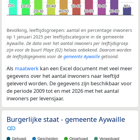
200
200
10-20
10-20
30-40
30-40
50-60
50-60
70-80
70-80
90+
90+
20-30
20-30
40-50
40-50
60-70
60-70
80-90
80-90
Bevolking, leeftijdsgroepen: aantal en percentage inwoners
op 1 januari 2025 per leeftijdscategorie in de gemeente
Aywaille.
De data over het aantal inwoners per leeftijdsgroep
zijn voor de buurt Playe (02) helaas onbekend. Daarom worden
de leeftijdsgegevens voor de
gemeente Aywaille
getoond.
Als
maatwerk
kan een Excel document met veel meer
gegevens over het aantal inwoners naar leeftijd
geleverd worden. De gegevens zijn beschikbaar voor
de periode 2009 tot en met 2026 met het aantal
inwoners per levensjaar.
Burgerlijke staat - gemeente Aywaille
Gehuwd
Gescheiden
Ongehuwd
Verweduwd