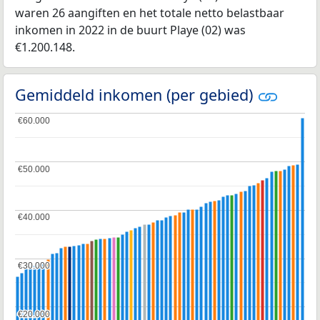
waren 26 aangiften en het totale netto belastbaar
inkomen in 2022 in de buurt Playe (02) was
€1.200.148.
Gemiddeld inkomen (per gebied)
€60.000
€60.000
€50.000
€50.000
€40.000
€40.000
€30.000
€30.000
€20.000
€20.000