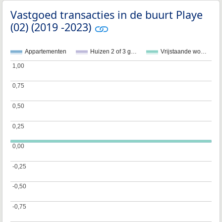
Vastgoed transacties in de buurt Playe
(02) (2019 -2023)
Appartementen
Huizen 2 of 3 g…
Vrijstaande wo…
1,00
1,00
0,75
0,75
0,50
0,50
0,25
0,25
0,00
0,00
-0,25
-0,25
-0,50
-0,50
-0,75
-0,75