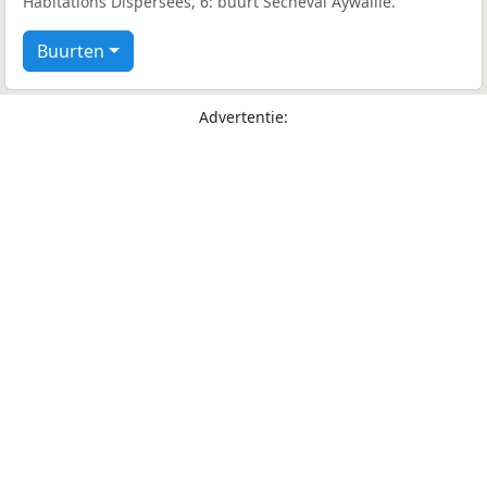
Habitations Dispersees, 6: buurt Secheval Aywaille.
Buurten
Advertentie: