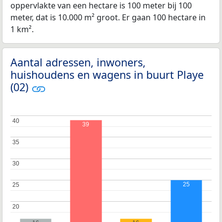
oppervlakte van een hectare is 100 meter bij 100
meter, dat is 10.000 m² groot. Er gaan 100 hectare in
1 km².
Aantal adressen, inwoners,
huishoudens en wagens in buurt Playe
(02)
40
40
39
35
35
30
30
25
25
25
20
20