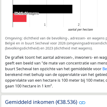
Dichtheid wagens
Dichtheid wagens
1
1
2
2
aantal per hectare
Omgeving: dichtheid van de bevolking-, adressen- en wagens p
België en in buurt Secheval voor 2026 (omgevingsadressendich
(bevolkingsdichtheid) en 2023 (dichtheid met wagens).
De grafiek toont het aantal adressen-, inwoners- en wag
geeft een beeld van "de mate van concentratie van mensel
buurt Secheval ten opzichte van het gemiddelde voor
Be
berekend met behulp van de oppervlakte van het gebied 
oppervlakte van een hectare is 100 meter bij 100 meter, d
gaan 100 hectare in 1 km².
Gemiddeld inkomen (€38.536)