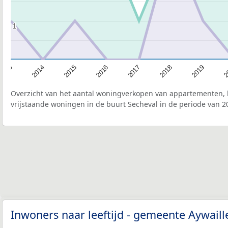
1
1
2015
2
2017
2014
2019
2016
2013
2018
Overzicht van het aantal woningverkopen van appartementen, h
vrijstaande woningen in de buurt Secheval in de periode van 2
Inwoners naar leeftijd - gemeente Aywail