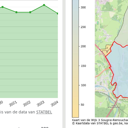
20
2022
2024
2021
2023
sis van de data van
STATBEL