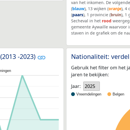
van het inkomen. De volgende
(
blauw
), 13 wijken (
oranje
), 4
(
paars
), 1 provincie (
bruin
), 1
Secheval in het
rood
weergege
gemeente Aywaille waarvoor 
staven in de grafiek om de n
 (2013 -2023)
Nationaliteit: verd
Gebruik het filter om het j
oningen
jaren te bekijken:
Jaar:
2025
Vreemdelingen
Belgen