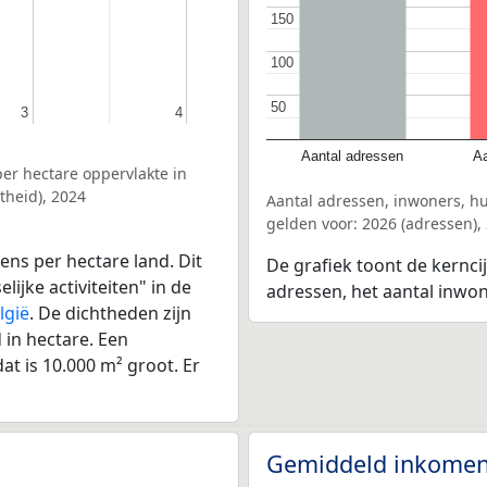
150
150
100
100
50
50
3
3
4
4
Aantal adressen
Aa
er hectare oppervlakte in
theid), 2024
Aantal adressen, inwoners, h
gelden voor: 2026 (adressen),
ens per hectare land. Dit
De grafiek toont de kernci
ijke activiteiten" in de
adressen, het aantal inwo
lgië
. De dichtheden zijn
in hectare. Een
at is 10.000 m² groot. Er
Gemiddeld inkomen