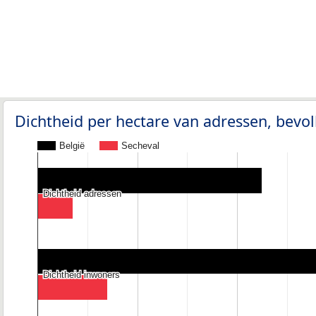
Dichtheid per hectare van adressen, bev
België
Secheval
Dichtheid adressen
Dichtheid adressen
Dichtheid inwoners
Dichtheid inwoners