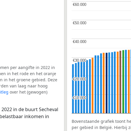
€60.000
€60.000
€50.000
€50.000
€40.000
€40.000
€30.000
€30.000
men per aangifte in 2022 in
en in het rode en het oranje
€20.000
€20.000
en in het groene gebied. Deze
aarden van laag naar hoog
itleg
over het (gewogen)
€10.000
€10.000
 2022 in de buurt Secheval
 belastbaar inkomen in
Bovenstaande grafiek toont h
per gebied in België. Hierbij