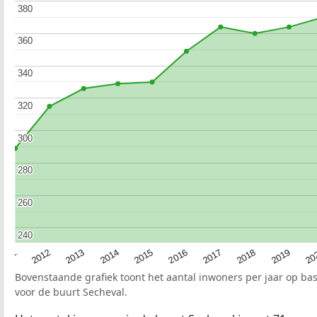
380
380
360
360
340
340
320
320
300
300
280
280
260
260
240
240
2015
20
2012
2017
2014
2019
2011
2016
2013
2018
Bovenstaande grafiek toont het aantal inwoners per jaar op ba
voor de buurt Secheval.