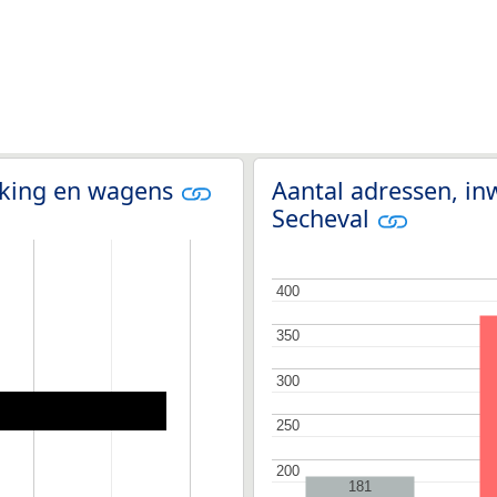
olking en wagens
Aantal adressen, in
Secheval
400
400
350
350
300
300
250
250
200
200
181