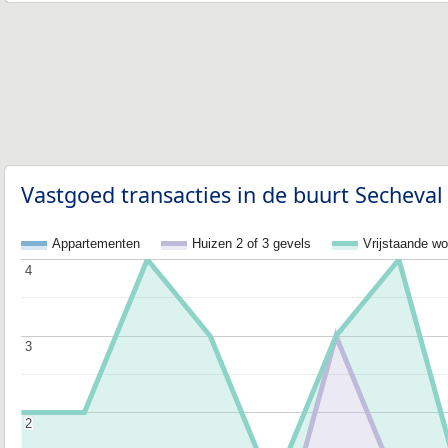
Vastgoed transacties in de buurt Secheval
Appartementen
Huizen 2 of 3 gevels
Vrijstaande w
4
4
3
3
2
2