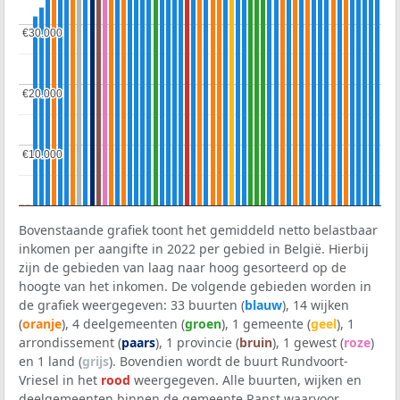
€30.000
€30.000
€20.000
€20.000
€10.000
€10.000
Bovenstaande grafiek toont het gemiddeld netto belastbaar
inkomen per aangifte in 2022 per gebied in België. Hierbij
zijn de gebieden van laag naar hoog gesorteerd op de
hoogte van het inkomen. De volgende gebieden worden in
de grafiek weergegeven: 33 buurten (
blauw
), 14 wijken
(
oranje
), 4 deelgemeenten (
groen
), 1 gemeente (
geel
), 1
arrondissement (
paars
), 1 provincie (
bruin
), 1 gewest (
roze
)
en 1 land (
grijs
). Bovendien wordt de buurt Rundvoort-
Vriesel in het
rood
weergegeven. Alle buurten, wijken en
deelgemeenten binnen de gemeente Ranst waarvoor