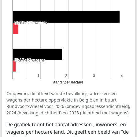
Dichtheid inwoners
Dichtheid inwoners
Dichtheid wagens
Dichtheid wagens
1
1
2
2
3
3
4
4
aantal per hectare
Omgeving: dichtheid van de bevolking-, adressen- en
wagens per hectare oppervlakte in België en in buurt
Rundvoort-Vriesel voor 2026 (omgevingsadressendichtheid),
2024 (bevolkingsdichtheid) en 2023 (dichtheid met wagens).
De grafiek toont het aantal adressen-, inwoners- en
wagens per hectare land. Dit geeft een beeld van "de