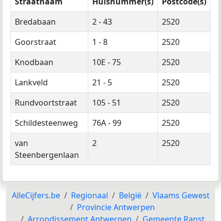
Straatnaam
Huisnummer(s)
Postcode(s)
Bredabaan
2 - 43
2520
Goorstraat
1 - 8
2520
Knodbaan
10E - 75
2520
Lankveld
21 - 5
2520
Rundvoortstraat
105 - 51
2520
Schildesteenweg
76A - 99
2520
van
2
2520
Steenbergenlaan
AlleCijfers.be
Regionaal
België
Vlaams Gewest
Provincie Antwerpen
Arrondissement Antwerpen
Gemeente Ranst