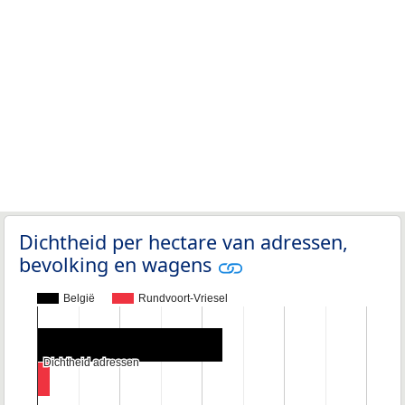
Dichtheid per hectare van adressen,
bevolking en wagens
België
Rundvoort-Vriesel
Dichtheid adressen
Dichtheid adressen