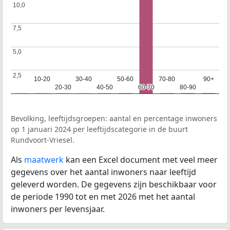
10,0
10,0
7,5
7,5
5,0
5,0
2,5
2,5
10-20
10-20
30-40
30-40
50-60
50-60
70-80
70-80
90+
90+
20-30
20-30
40-50
40-50
60-70
60-70
80-90
80-90
Bevolking, leeftijdsgroepen: aantal en percentage inwoners
op 1 januari 2024 per leeftijdscategorie in de buurt
Rundvoort-Vriesel.
Als
maatwerk
kan een Excel document met veel meer
gegevens over het aantal inwoners naar leeftijd
geleverd worden. De gegevens zijn beschikbaar voor
de periode 1990 tot en met 2026 met het aantal
inwoners per levensjaar.