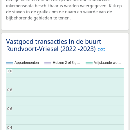
inkomensdata beschikbaar is worden weergegeven. Klik op
de staven in de grafiek om de naam en waarde van de
bijbehorende gebieden te tonen.
Vastgoed transacties in de buurt
Rundvoort-Vriesel (2022 -2023)
Appartementen
Huizen 2 of 3 g…
Vrijstaande wo…
1,0
1,0
0,8
0,8
0,6
0,6
0,4
0,4