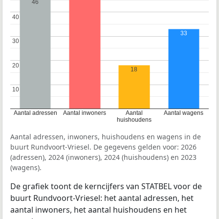
46
40
40
33
30
30
20
20
18
10
10
Aantal adressen
Aantal inwoners
Aantal
Aantal wagens
huishoudens
Aantal adressen, inwoners, huishoudens en wagens in de
buurt Rundvoort-Vriesel. De gegevens gelden voor: 2026
(adressen), 2024 (inwoners), 2024 (huishoudens) en 2023
(wagens).
De grafiek toont de kerncijfers van STATBEL voor de
buurt Rundvoort-Vriesel: het aantal adressen, het
aantal inwoners, het aantal huishoudens en het