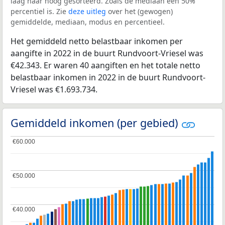
laag naar hoog gesorteerd. Zoals de mediaan een 50%
percentiel is. Zie
deze uitleg
over het (gewogen)
gemiddelde, mediaan, modus en percentieel.
Het gemiddeld netto belastbaar inkomen per
aangifte in 2022 in de buurt Rundvoort-Vriesel was
€42.343. Er waren 40 aangiften en het totale netto
belastbaar inkomen in 2022 in de buurt Rundvoort-
Vriesel was €1.693.734.
Gemiddeld inkomen (per gebied)
€60.000
€60.000
€50.000
€50.000
€40.000
€40.000