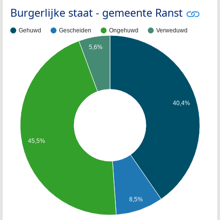
Burgerlijke staat - gemeente Ranst
Gehuwd
Gescheiden
Ongehuwd
Verweduwd
5,6%
40,4%
45,5%
8,5%