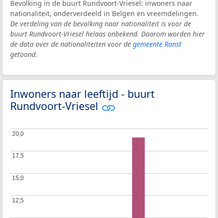
Bevolking in de buurt Rundvoort-Vriesel: inwoners naar
nationaliteit, onderverdeeld in Belgen en vreemdelingen.
De verdeling van de bevolking naar nationaliteit is voor de
buurt Rundvoort-Vriesel helaas onbekend. Daarom worden hier
de data over de nationaliteiten voor de
gemeente Ranst
getoond.
Inwoners naar leeftijd - buurt
Rundvoort-Vriesel
20,0
20,0
17,5
17,5
15,0
15,0
12,5
12,5