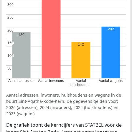
300
300
250
250
202
200
200
180
150
150
142
100
100
50
50
Aantal adressen
Aantal inwoners
Aantal
Aantal wagens
huishoudens
Aantal adressen, inwoners, huishoudens en wagens in de
buurt Sint-Agatha-Rode-Kern. De gegevens gelden voor:
2026 (adressen), 2024 (inwoners), 2024 (huishoudens) en
2023 (wagens).
De grafiek toont de kerncijfers van STATBEL voor de