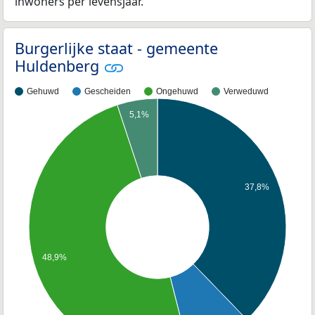
inwoners per levensjaar.
Burgerlijke staat - gemeente
Huldenberg
Gehuwd
Gescheiden
Ongehuwd
Verweduwd
5,1%
37,8%
48,9%