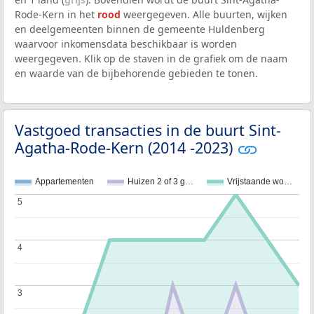
Rode-Kern in het
rood
weergegeven. Alle buurten, wijken
en deelgemeenten binnen de gemeente Huldenberg
waarvoor inkomensdata beschikbaar is worden
weergegeven. Klik op de staven in de grafiek om de naam
en waarde van de bijbehorende gebieden te tonen.
Vastgoed transacties in de buurt Sint-
Agatha-Rode-Kern (2014 -2023)
Appartementen
Huizen 2 of 3 g…
Vrijstaande wo…
5
5
4
4
3
3