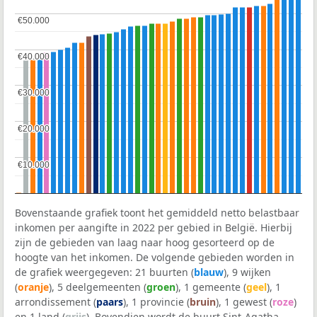
€50.000
€50.000
€40.000
€40.000
€30.000
€30.000
€20.000
€20.000
€10.000
€10.000
Bovenstaande grafiek toont het gemiddeld netto belastbaar
inkomen per aangifte in 2022 per gebied in België. Hierbij
zijn de gebieden van laag naar hoog gesorteerd op de
hoogte van het inkomen. De volgende gebieden worden in
de grafiek weergegeven: 21 buurten (
blauw
), 9 wijken
(
oranje
), 5 deelgemeenten (
groen
), 1 gemeente (
geel
), 1
arrondissement (
paars
), 1 provincie (
bruin
), 1 gewest (
roze
)
en 1 land (
grijs
). Bovendien wordt de buurt Sint-Agatha-