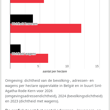
Dichtheid inwoners
Dichtheid inwoners
Dichtheid wagens
Dichtheid wagens
5
5
10
10
15
15
aantal per hectare
Omgeving: dichtheid van de bevolking-, adressen- en
wagens per hectare oppervlakte in België en in buurt Sint-
Agatha-Rode-Kern voor 2026
(omgevingsadressendichtheid), 2024 (bevolkingsdichtheid)
en 2023 (dichtheid met wagens).