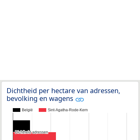
Dichtheid per hectare van adressen,
bevolking en wagens
België
Sint-Agatha-Rode-Kern
Dichtheid adressen
Dichtheid adressen