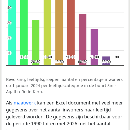
40
40
30
30
20
20
10
10
10-20
10-20
30-40
30-40
50-60
50-60
70-80
70-80
90+
90+
20-30
20-30
40-50
40-50
60-70
60-70
80-90
80-90
Bevolking, leeftijdsgroepen: aantal en percentage inwoners
op 1 januari 2024 per leeftijdscategorie in de buurt Sint-
Agatha-Rode-Kern.
Als
maatwerk
kan een Excel document met veel meer
gegevens over het aantal inwoners naar leeftijd
geleverd worden. De gegevens zijn beschikbaar voor
de periode 1990 tot en met 2026 met het aantal