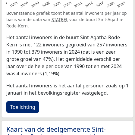
2023
1990
1993
1996
1999
2002
2005
2008
2011
2014
2017
2020
Bovenstaande grafiek toont het aantal inwoners per jaar op
basis van de data van
STATBEL
voor de buurt Sint-Agatha-
Rode-Kern.
Het aantal inwoners in de buurt Sint-Agatha-Rode-
Kern is met 122 inwoners gegroeid van 257 inwoners
in 1990 tot 379 inwoners in 2024 (dat is een zeer
grote groei van 47%). Het gemiddelde verschil per
jaar over de hele periode van 1990 tot en met 2024
was 4 inwoners (1,19%).
Het aantal inwoners is het aantal personen zoals op 1
januari in het bevolkingsregister vastgelegd.
Toelichting
Kaart van de deelgemeente Sint-