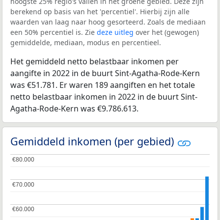
hoogste 25% regio's vallen in het groene gebied. Deze zijn
berekend op basis van het 'percentiel'. Hierbij zijn alle
waarden van laag naar hoog gesorteerd. Zoals de mediaan
een 50% percentiel is. Zie
deze uitleg
over het (gewogen)
gemiddelde, mediaan, modus en percentieel.
Het gemiddeld netto belastbaar inkomen per
aangifte in 2022 in de buurt Sint-Agatha-Rode-Kern
was €51.781. Er waren 189 aangiften en het totale
netto belastbaar inkomen in 2022 in de buurt Sint-
Agatha-Rode-Kern was €9.786.613.
Gemiddeld inkomen (per gebied)
€80.000
€80.000
€70.000
€70.000
€60.000
€60.000