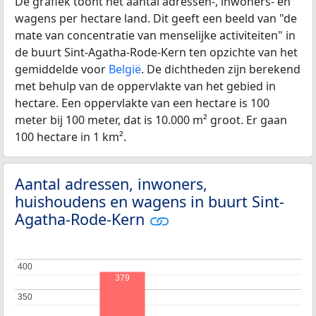
De grafiek toont het aantal adressen-, inwoners- en
wagens per hectare land. Dit geeft een beeld van "de
mate van concentratie van menselijke activiteiten" in
de buurt Sint-Agatha-Rode-Kern ten opzichte van het
gemiddelde voor
België
. De dichtheden zijn berekend
met behulp van de oppervlakte van het gebied in
hectare. Een oppervlakte van een hectare is 100
meter bij 100 meter, dat is 10.000 m² groot. Er gaan
100 hectare in 1 km².
Aantal adressen, inwoners,
huishoudens en wagens in buurt Sint-
Agatha-Rode-Kern
400
400
379
350
350