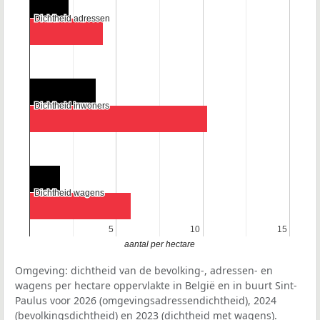
Dichtheid adressen
Dichtheid adressen
Dichtheid inwoners
Dichtheid inwoners
Dichtheid wagens
Dichtheid wagens
5
5
10
10
15
15
aantal per hectare
Omgeving: dichtheid van de bevolking-, adressen- en
wagens per hectare oppervlakte in België en in buurt Sint-
Paulus voor 2026 (omgevingsadressendichtheid), 2024
(bevolkingsdichtheid) en 2023 (dichtheid met wagens).