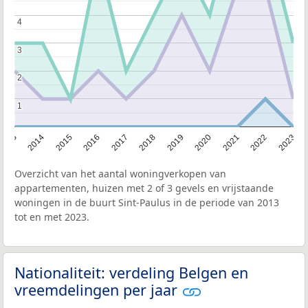
4
4
3
3
2
2
1
1
2013
2014
2015
2016
2017
2018
2019
2020
2021
2022
2023
Overzicht van het aantal woningverkopen van
appartementen, huizen met 2 of 3 gevels en vrijstaande
woningen in de buurt Sint-Paulus in de periode van 2013
tot en met 2023.
Nationaliteit: verdeling Belgen en
vreemdelingen per jaar