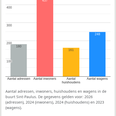
437
400
400
300
300
248
200
200
180
161
100
100
Aantal adressen
Aantal inwoners
Aantal
Aantal wagens
huishoudens
Aantal adressen, inwoners, huishoudens en wagens in de
buurt Sint-Paulus. De gegevens gelden voor: 2026
(adressen), 2024 (inwoners), 2024 (huishoudens) en 2023
(wagens).