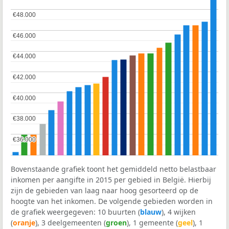
€48.000
€48.000
€46.000
€46.000
€44.000
€44.000
€42.000
€42.000
€40.000
€40.000
€38.000
€38.000
€36.000
€36.000
Bovenstaande grafiek toont het gemiddeld netto belastbaar
inkomen per aangifte in 2015 per gebied in België. Hierbij
zijn de gebieden van laag naar hoog gesorteerd op de
hoogte van het inkomen. De volgende gebieden worden in
de grafiek weergegeven: 10 buurten (
blauw
), 4 wijken
(
oranje
), 3 deelgemeenten (
groen
), 1 gemeente (
geel
), 1