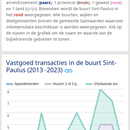
arrondissement (
paars
), 1 provincie (
bruin
), 1 gewest (
roze
)
en 1 land (
grijs
). Bovendien wordt de buurt Sint-Paulus in
het
rood
weergegeven. Alle buurten, wijken en
deelgemeenten binnen de gemeente Galmaarden waarvoor
inkomensdata beschikbaar is worden weergegeven. Klik op
de staven in de grafiek om de naam en waarde van de
bijbehorende gebieden te tonen.
Vastgoed transacties in de buurt Sint-
Paulus (2013 -2023)
Appartementen
Huizen 2 of 3 g…
Vrijstaande wo…
8
8
7
7
6
6
5
5