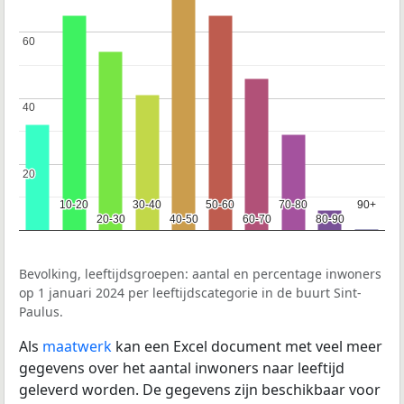
60
60
40
40
20
20
10-20
10-20
30-40
30-40
50-60
50-60
70-80
70-80
90+
90+
20-30
20-30
40-50
40-50
60-70
60-70
80-90
80-90
Bevolking, leeftijdsgroepen: aantal en percentage inwoners
op 1 januari 2024 per leeftijdscategorie in de buurt Sint-
Paulus.
Als
maatwerk
kan een Excel document met veel meer
gegevens over het aantal inwoners naar leeftijd
geleverd worden. De gegevens zijn beschikbaar voor