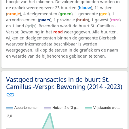
hoogte van het inkomen. De volgende gebieden worden in
de grafiek weergegeven: 23 buurten (
blauw
), 11 wijken
(
oranje
), 4 deelgemeenten (
groen
), 1 gemeente (
geel
), 1
arrondissement (
paars
), 1 provincie (
bruin
), 1 gewest (
roze
)
en 1 land (
grijs
). Bovendien wordt de buurt St.-Camillus -
Verspr. Bewoning in het
rood
weergegeven. Alle buurten,
wijken en deelgemeenten binnen de gemeente Bierbeek
waarvoor inkomensdata beschikbaar is worden
weergegeven. Klik op de staven in de grafiek om de naam
en waarde van de bijbehorende gebieden te tonen.
Vastgoed transacties in de buurt St.-
Camillus -Verspr. Bewoning (2014 -2023)
Appartementen
Huizen 2 of 3 g…
Vrijstaande wo…
3,0
3,0