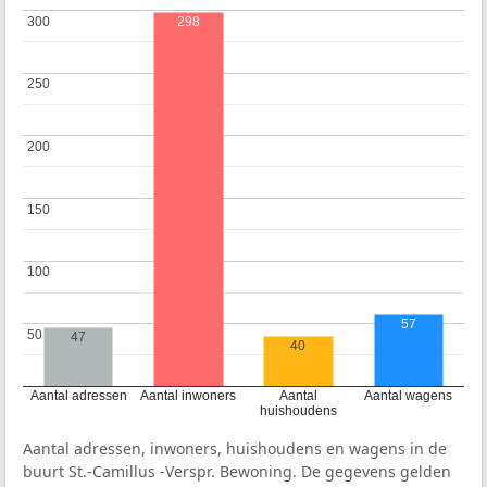
300
300
298
250
250
200
200
150
150
100
100
57
50
50
47
40
Aantal adressen
Aantal inwoners
Aantal
Aantal wagens
huishoudens
Aantal adressen, inwoners, huishoudens en wagens in de
buurt St.-Camillus -Verspr. Bewoning. De gegevens gelden