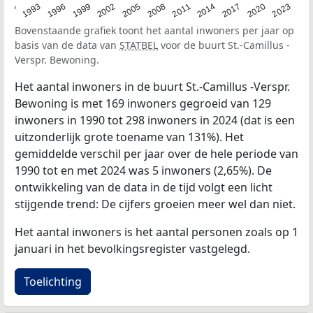
2023
1990
1993
1996
1999
2002
2005
2008
2011
2014
2017
2020
Bovenstaande grafiek toont het aantal inwoners per jaar op
basis van de data van
STATBEL
voor de buurt St.-Camillus -
Verspr. Bewoning.
Het aantal inwoners in de buurt St.-Camillus -Verspr.
Bewoning is met 169 inwoners gegroeid van 129
inwoners in 1990 tot 298 inwoners in 2024 (dat is een
uitzonderlijk grote toename van 131%). Het
gemiddelde verschil per jaar over de hele periode van
1990 tot en met 2024 was 5 inwoners (2,65%). De
ontwikkeling van de data in de tijd volgt een licht
stijgende trend: De cijfers groeien meer wel dan niet.
Het aantal inwoners is het aantal personen zoals op 1
januari in het bevolkingsregister vastgelegd.
Toelichting