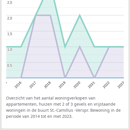
2,5
2,5
2,0
2,0
1,5
1,5
1,0
1,0
0,5
0,5
2014
2016
2017
2018
2019
2020
2021
2022
2023
Overzicht van het aantal woningverkopen van
appartementen, huizen met 2 of 3 gevels en vrijstaande
woningen in de buurt St.-Camillus -Verspr. Bewoning in de
periode van 2014 tot en met 2023.