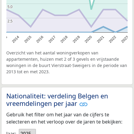
5,0
5,0
2,5
2,5
2013
2014
2015
2016
2017
2018
2019
2020
2021
2022
2023
Overzicht van het aantal woningverkopen van
appartementen, huizen met 2 of 3 gevels en vrijstaande
woningen in de buurt Vierstraat-Sweigers in de periode van
2013 tot en met 2023.
Nationaliteit: verdeling Belgen en
vreemdelingen per jaar
Gebruik het filter om het jaar van de cijfers te
selecteren en het verloop over de jaren te bekijken:
Jaar:
2025