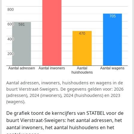
800
800
705
600
600
591
470
400
400
200
200
Aantal adressen
Aantal inwoners
Aantal
Aantal wagens
huishoudens
Aantal adressen, inwoners, huishoudens en wagens in de
buurt Vierstraat-Sweigers. De gegevens gelden voor: 2026
(adressen), 2024 (inwoners), 2024 (huishoudens) en 2023
(wagens).
De grafiek toont de kerncijfers van STATBEL voor de
buurt Vierstraat-Sweigers: het aantal adressen, het
aantal inwoners, het aantal huishoudens en het