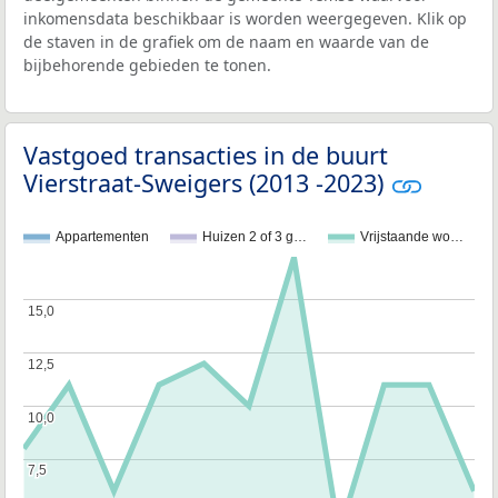
inkomensdata beschikbaar is worden weergegeven. Klik op
de staven in de grafiek om de naam en waarde van de
bijbehorende gebieden te tonen.
Vastgoed transacties in de buurt
Vierstraat-Sweigers (2013 -2023)
Appartementen
Huizen 2 of 3 g…
Vrijstaande wo…
15,0
15,0
12,5
12,5
10,0
10,0
7,5
7,5