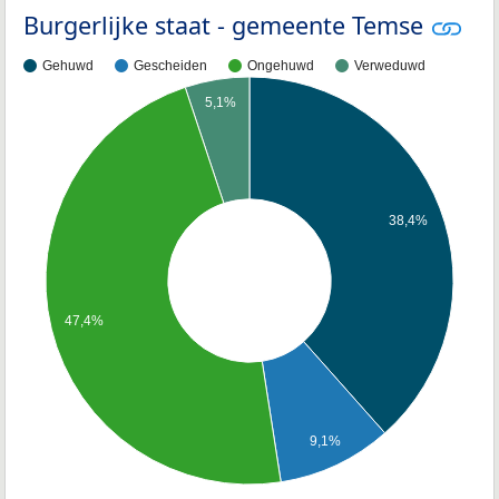
Burgerlijke staat - gemeente Temse
Gehuwd
Gescheiden
Ongehuwd
Verweduwd
5,1%
38,4%
47,4%
9,1%