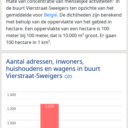
mate van concentratie van menselijke activiteiten" in
de buurt Vierstraat-Sweigers ten opzichte van het
gemiddelde voor
België
. De dichtheden zijn berekend
met behulp van de oppervlakte van het gebied in
hectare. Een oppervlakte van een hectare is 100
meter bij 100 meter, dat is 10.000 m² groot. Er gaan
100 hectare in 1 km².
Aantal adressen, inwoners,
huishoudens en wagens in buurt
Vierstraat-Sweigers
1.400
1.400
1.230
1.200
1.200
1.000
1.000