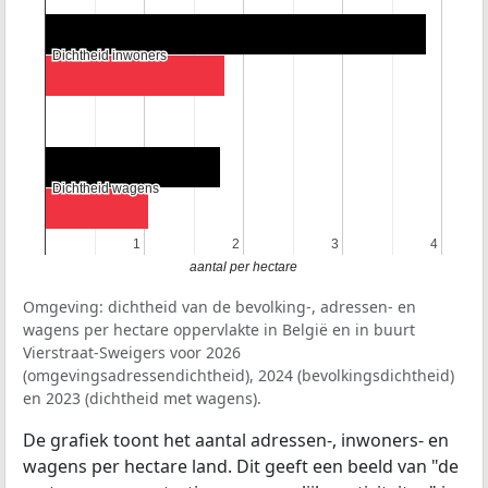
Dichtheid inwoners
Dichtheid inwoners
Dichtheid wagens
Dichtheid wagens
1
1
2
2
3
3
4
4
aantal per hectare
Omgeving: dichtheid van de bevolking-, adressen- en
wagens per hectare oppervlakte in België en in buurt
Vierstraat-Sweigers voor 2026
(omgevingsadressendichtheid), 2024 (bevolkingsdichtheid)
en 2023 (dichtheid met wagens).
De grafiek toont het aantal adressen-, inwoners- en
wagens per hectare land. Dit geeft een beeld van "de