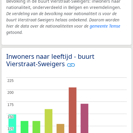
Bevolking in de buurt Vierstraat-Sweigers: inwoners naar
nationaliteit, onderverdeeld in Belgen en vreemdelingen.
De verdeling van de bevolking naar nationaliteit is voor de
buurt Vierstraat-Sweigers helaas onbekend. Daarom worden
hier de data over de nationaliteiten voor de
gemeente Temse
getoond.
Inwoners naar leeftijd - buurt
Vierstraat-Sweigers
225
225
200
200
175
175
150
150
125
125