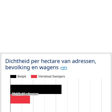
Dichtheid per hectare van adressen,
bevolking en wagens
België
Vierstraat-Sweigers
Dichtheid adressen
Dichtheid adressen