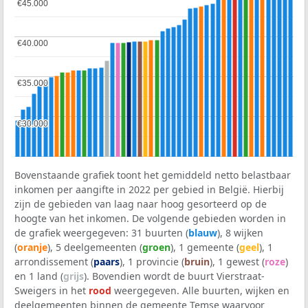
€45.000
€45.000
€40.000
€40.000
€35.000
€35.000
€30.000
€30.000
Bovenstaande grafiek toont het gemiddeld netto belastbaar
inkomen per aangifte in 2022 per gebied in België. Hierbij
zijn de gebieden van laag naar hoog gesorteerd op de
hoogte van het inkomen. De volgende gebieden worden in
de grafiek weergegeven: 31 buurten (
blauw
), 8 wijken
(
oranje
), 5 deelgemeenten (
groen
), 1 gemeente (
geel
), 1
arrondissement (
paars
), 1 provincie (
bruin
), 1 gewest (
roze
)
en 1 land (
grijs
). Bovendien wordt de buurt Vierstraat-
Sweigers in het
rood
weergegeven. Alle buurten, wijken en
deelgemeenten binnen de gemeente Temse waarvoor