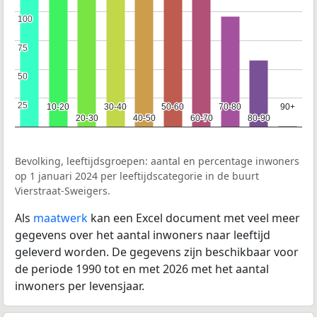
100
100
75
75
50
50
25
25
10-20
10-20
30-40
30-40
50-60
50-60
70-80
70-80
90+
90+
20-30
20-30
40-50
40-50
60-70
60-70
80-90
80-90
Bevolking, leeftijdsgroepen: aantal en percentage inwoners
op 1 januari 2024 per leeftijdscategorie in de buurt
Vierstraat-Sweigers.
Als
maatwerk
kan een Excel document met veel meer
gegevens over het aantal inwoners naar leeftijd
geleverd worden. De gegevens zijn beschikbaar voor
de periode 1990 tot en met 2026 met het aantal
inwoners per levensjaar.