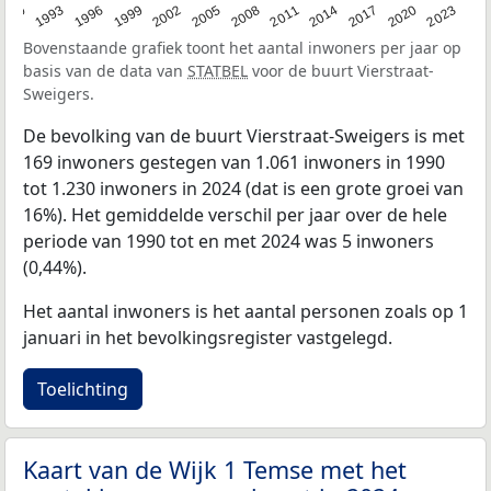
2023
1990
1993
1996
1999
2002
2005
2008
2011
2014
2017
2020
Bovenstaande grafiek toont het aantal inwoners per jaar op
basis van de data van
STATBEL
voor de buurt Vierstraat-
Sweigers.
De bevolking van de buurt Vierstraat-Sweigers is met
169 inwoners gestegen van 1.061 inwoners in 1990
tot 1.230 inwoners in 2024 (dat is een grote groei van
16%). Het gemiddelde verschil per jaar over de hele
periode van 1990 tot en met 2024 was 5 inwoners
(0,44%).
Het aantal inwoners is het aantal personen zoals op 1
januari in het bevolkingsregister vastgelegd.
Toelichting
Kaart van de Wijk 1 Temse met het