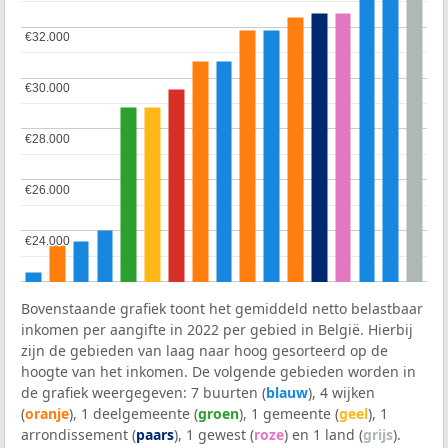
€32.000
€32.000
€30.000
€30.000
€28.000
€28.000
€26.000
€26.000
€24.000
€24.000
Bovenstaande grafiek toont het gemiddeld netto belastbaar
inkomen per aangifte in 2022 per gebied in België. Hierbij
zijn de gebieden van laag naar hoog gesorteerd op de
hoogte van het inkomen. De volgende gebieden worden in
de grafiek weergegeven: 7 buurten (
blauw
), 4 wijken
(
oranje
), 1 deelgemeente (
groen
), 1 gemeente (
geel
), 1
arrondissement (
paars
), 1 gewest (
roze
) en 1 land (
grijs
).