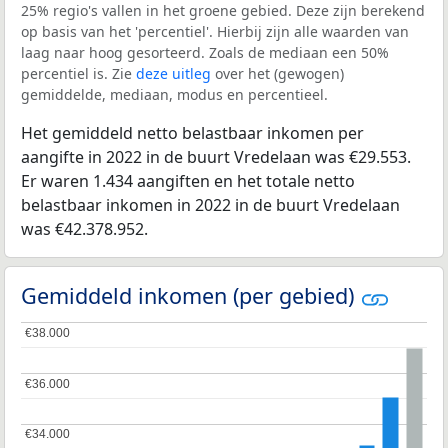
25% regio's vallen in het groene gebied. Deze zijn berekend
op basis van het 'percentiel'. Hierbij zijn alle waarden van
laag naar hoog gesorteerd. Zoals de mediaan een 50%
percentiel is. Zie
deze uitleg
over het (gewogen)
gemiddelde, mediaan, modus en percentieel.
Het gemiddeld netto belastbaar inkomen per
aangifte in 2022 in de buurt Vredelaan was €29.553.
Er waren 1.434 aangiften en het totale netto
belastbaar inkomen in 2022 in de buurt Vredelaan
was €42.378.952.
Gemiddeld inkomen (per gebied)
€38.000
€38.000
€36.000
€36.000
€34.000
€34.000