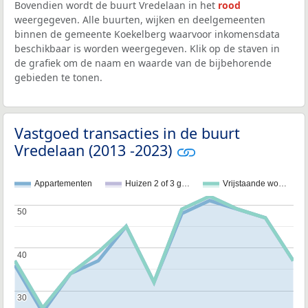
Bovendien wordt de buurt Vredelaan in het
rood
weergegeven. Alle buurten, wijken en deelgemeenten
binnen de gemeente Koekelberg waarvoor inkomensdata
beschikbaar is worden weergegeven. Klik op de staven in
de grafiek om de naam en waarde van de bijbehorende
gebieden te tonen.
Vastgoed transacties in de buurt
Vredelaan (2013 -2023)
Appartementen
Huizen 2 of 3 g…
Vrijstaande wo…
50
50
40
40
30
30