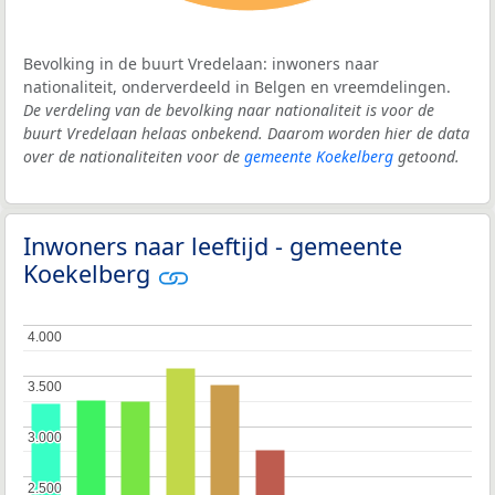
Bevolking in de buurt Vredelaan: inwoners naar
nationaliteit, onderverdeeld in Belgen en vreemdelingen.
De verdeling van de bevolking naar nationaliteit is voor de
buurt Vredelaan helaas onbekend. Daarom worden hier de data
over de nationaliteiten voor de
gemeente Koekelberg
getoond.
Inwoners naar leeftijd - gemeente
Koekelberg
4.000
4.000
3.500
3.500
3.000
3.000
2.500
2.500