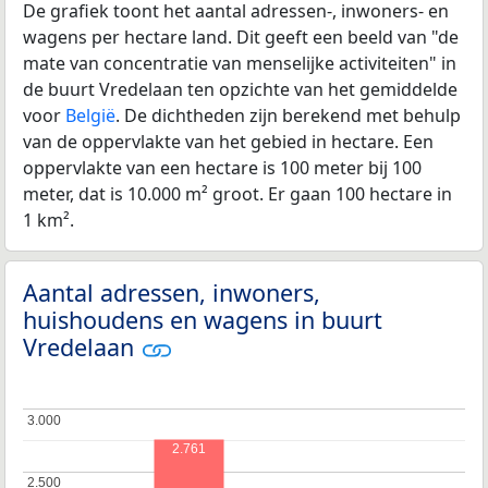
De grafiek toont het aantal adressen-, inwoners- en
wagens per hectare land. Dit geeft een beeld van "de
mate van concentratie van menselijke activiteiten" in
de buurt Vredelaan ten opzichte van het gemiddelde
voor
België
. De dichtheden zijn berekend met behulp
van de oppervlakte van het gebied in hectare. Een
oppervlakte van een hectare is 100 meter bij 100
meter, dat is 10.000 m² groot. Er gaan 100 hectare in
1 km².
Aantal adressen, inwoners,
huishoudens en wagens in buurt
Vredelaan
3.000
3.000
2.761
2.500
2.500