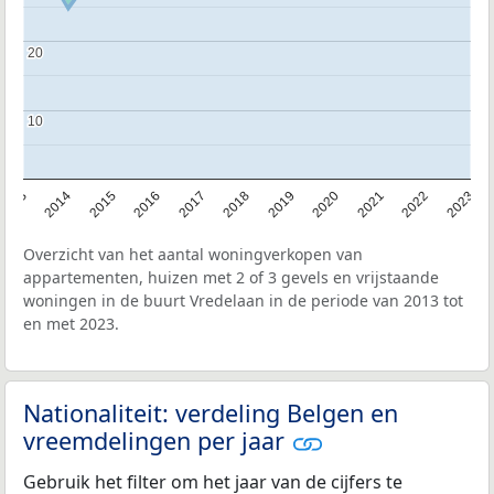
20
20
10
10
2013
2014
2015
2016
2017
2018
2019
2020
2021
2022
2023
Overzicht van het aantal woningverkopen van
appartementen, huizen met 2 of 3 gevels en vrijstaande
woningen in de buurt Vredelaan in de periode van 2013 tot
en met 2023.
Nationaliteit: verdeling Belgen en
vreemdelingen per jaar
Gebruik het filter om het jaar van de cijfers te