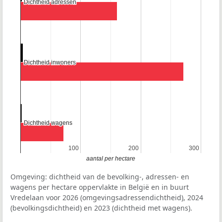
Dichtheid adressen
Dichtheid adressen
Dichtheid inwoners
Dichtheid inwoners
Dichtheid wagens
Dichtheid wagens
100
100
200
200
300
300
aantal per hectare
Omgeving: dichtheid van de bevolking-, adressen- en
wagens per hectare oppervlakte in België en in buurt
Vredelaan voor 2026 (omgevingsadressendichtheid), 2024
(bevolkingsdichtheid) en 2023 (dichtheid met wagens).