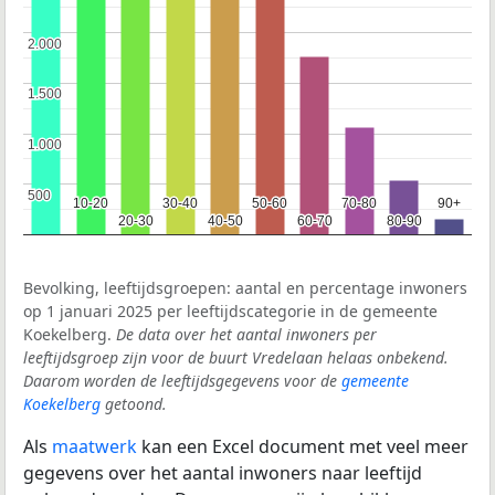
2.000
2.000
1.500
1.500
1.000
1.000
500
500
10-20
10-20
30-40
30-40
50-60
50-60
70-80
70-80
90+
90+
20-30
20-30
40-50
40-50
60-70
60-70
80-90
80-90
Bevolking, leeftijdsgroepen: aantal en percentage inwoners
op 1 januari 2025 per leeftijdscategorie in de gemeente
Koekelberg.
De data over het aantal inwoners per
leeftijdsgroep zijn voor de buurt Vredelaan helaas onbekend.
Daarom worden de leeftijdsgegevens voor de
gemeente
Koekelberg
getoond.
Als
maatwerk
kan een Excel document met veel meer
gegevens over het aantal inwoners naar leeftijd