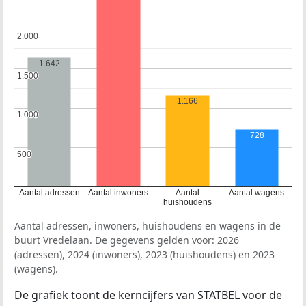
2.000
2.000
1.642
1.500
1.500
1.166
1.000
1.000
728
500
500
Aantal adressen
Aantal inwoners
Aantal
Aantal wagens
huishoudens
Aantal adressen, inwoners, huishoudens en wagens in de
buurt Vredelaan. De gegevens gelden voor: 2026
(adressen), 2024 (inwoners), 2023 (huishoudens) en 2023
(wagens).
De grafiek toont de kerncijfers van STATBEL voor de