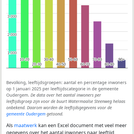
3.000
3.000
2.000
2.000
1.000
1.000
10-20
10-20
30-40
30-40
50-60
50-60
70-80
70-80
90+
90+
20-30
20-30
40-50
40-50
60-70
60-70
80-90
80-90
Bevolking, leeftijdsgroepen: aantal en percentage inwoners
op 1 januari 2025 per leeftijdscategorie in de gemeente
Oudergem.
De data over het aantal inwoners per
leeftijdsgroep zijn voor de buurt Watermaalse Steenweg helaas
onbekend. Daarom worden de leeftijdsgegevens voor de
gemeente Oudergem
getoond.
Als
maatwerk
kan een Excel document met veel meer
gegevens over het aantal inwoners naar leeftijd