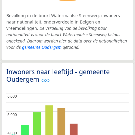
Bevolking in de buurt Watermaalse Steenweg: inwoners
naar nationaliteit, onderverdeeld in Belgen en
vreemdelingen.
De verdeling van de bevolking naar
nationaliteit is voor de buurt Watermaalse Steenweg helaas
onbekend. Daarom worden hier de data over de nationaliteiten
voor de
gemeente Oudergem
getoond.
Inwoners naar leeftijd - gemeente
Oudergem
6.000
6.000
5.000
5.000
4.000
4.000