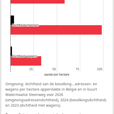
Dichtheid inwoners
Dichtheid inwoners
Dichtheid wagens
Dichtheid wagens
25
25
50
50
75
75
100
100
aantal per hectare
Omgeving: dichtheid van de bevolking-, adressen- en
wagens per hectare oppervlakte in België en in buurt
Watermaalse Steenweg voor 2026
(omgevingsadressendichtheid), 2024 (bevolkingsdichtheid)
en 2023 (dichtheid met wagens).