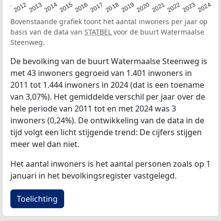
2020
2013
2019
2012
2018
2011
2024
2017
2023
2016
2022
2015
2021
2014
Bovenstaande grafiek toont het aantal inwoners per jaar op
basis van de data van
STATBEL
voor de buurt Watermaalse
Steenweg.
De bevolking van de buurt Watermaalse Steenweg is
met 43 inwoners gegroeid van 1.401 inwoners in
2011 tot 1.444 inwoners in 2024 (dat is een toename
van 3,07%). Het gemiddelde verschil per jaar over de
hele periode van 2011 tot en met 2024 was 3
inwoners (0,24%). De ontwikkeling van de data in de
tijd volgt een licht stijgende trend: De cijfers stijgen
meer wel dan niet.
Het aantal inwoners is het aantal personen zoals op 1
januari in het bevolkingsregister vastgelegd.
Toelichting