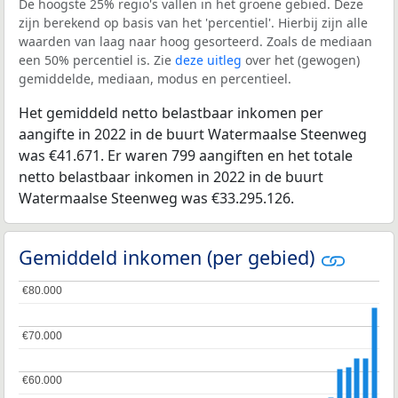
De hoogste 25% regio's vallen in het groene gebied. Deze
zijn berekend op basis van het 'percentiel'. Hierbij zijn alle
waarden van laag naar hoog gesorteerd. Zoals de mediaan
een 50% percentiel is. Zie
deze uitleg
over het (gewogen)
gemiddelde, mediaan, modus en percentieel.
Het gemiddeld netto belastbaar inkomen per
aangifte in 2022 in de buurt Watermaalse Steenweg
was €41.671. Er waren 799 aangiften en het totale
netto belastbaar inkomen in 2022 in de buurt
Watermaalse Steenweg was €33.295.126.
Gemiddeld inkomen (per gebied)
€80.000
€80.000
€70.000
€70.000
€60.000
€60.000