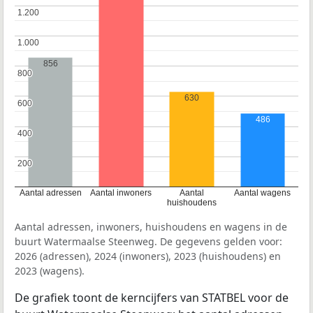
1.200
1.200
1.000
1.000
856
800
800
630
600
600
486
400
400
200
200
Aantal adressen
Aantal inwoners
Aantal
Aantal wagens
huishoudens
Aantal adressen, inwoners, huishoudens en wagens in de
buurt Watermaalse Steenweg. De gegevens gelden voor:
2026 (adressen), 2024 (inwoners), 2023 (huishoudens) en
2023 (wagens).
De grafiek toont de kerncijfers van STATBEL voor de