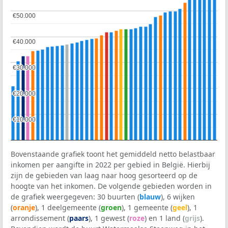
€50.000
€50.000
€40.000
€40.000
€30.000
€30.000
€20.000
€20.000
€10.000
€10.000
Bovenstaande grafiek toont het gemiddeld netto belastbaar
inkomen per aangifte in 2022 per gebied in België. Hierbij
zijn de gebieden van laag naar hoog gesorteerd op de
hoogte van het inkomen. De volgende gebieden worden in
de grafiek weergegeven: 30 buurten (
blauw
), 6 wijken
(
oranje
), 1 deelgemeente (
groen
), 1 gemeente (
geel
), 1
arrondissement (
paars
), 1 gewest (
roze
) en 1 land (
grijs
).