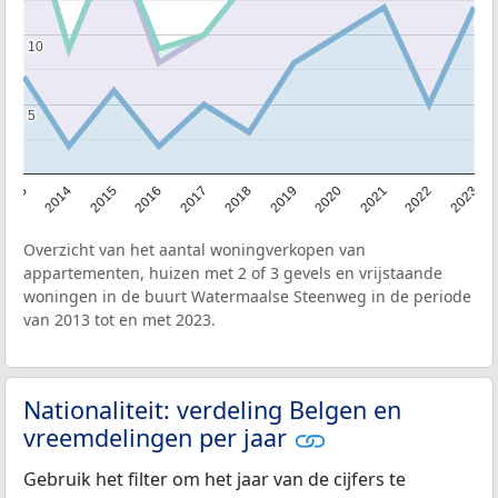
10
10
5
5
2013
2014
2015
2016
2017
2018
2019
2020
2021
2022
2023
Overzicht van het aantal woningverkopen van
appartementen, huizen met 2 of 3 gevels en vrijstaande
woningen in de buurt Watermaalse Steenweg in de periode
van 2013 tot en met 2023.
Nationaliteit: verdeling Belgen en
vreemdelingen per jaar
Gebruik het filter om het jaar van de cijfers te