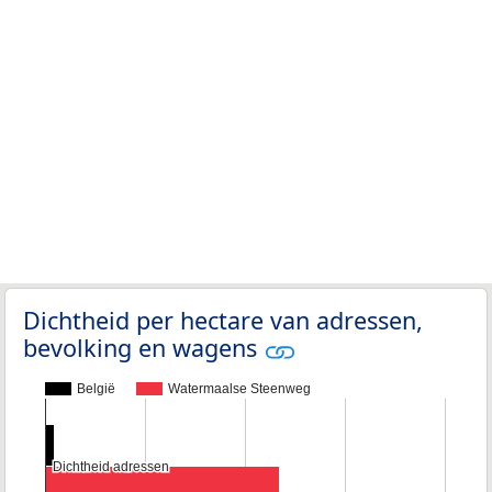
Dichtheid per hectare van adressen,
bevolking en wagens
België
Watermaalse Steenweg
Dichtheid adressen
Dichtheid adressen