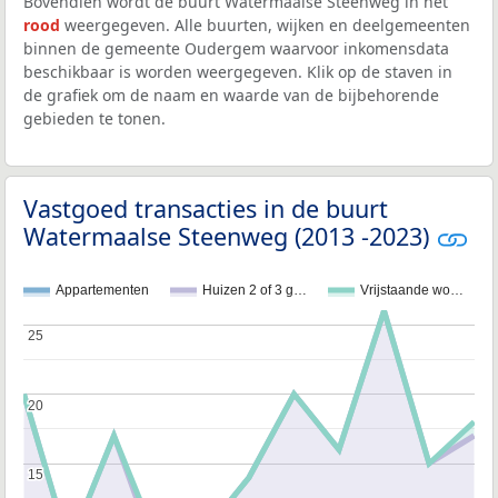
Bovendien wordt de buurt Watermaalse Steenweg in het
rood
weergegeven. Alle buurten, wijken en deelgemeenten
binnen de gemeente Oudergem waarvoor inkomensdata
beschikbaar is worden weergegeven. Klik op de staven in
de grafiek om de naam en waarde van de bijbehorende
gebieden te tonen.
Vastgoed transacties in de buurt
Watermaalse Steenweg (2013 -2023)
Appartementen
Huizen 2 of 3 g…
Vrijstaande wo…
25
25
20
20
15
15