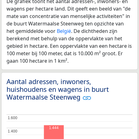
De grafiek toont het aantal adressen-, inwoners- en
wagens per hectare land. Dit geeft een beeld van "de
mate van concentratie van menselijke activiteiten" in
de buurt Watermaalse Steenweg ten opzichte van
het gemiddelde voor
België
. De dichtheden zijn
berekend met behulp van de oppervlakte van het
gebied in hectare. Een oppervlakte van een hectare is
100 meter bij 100 meter, dat is 10.000 m² groot. Er
gaan 100 hectare in 1 km².
Aantal adressen, inwoners,
huishoudens en wagens in buurt
Watermaalse Steenweg
1.600
1.600
1.444
1.400
1.400