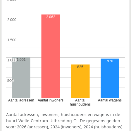
2.062
2.000
2.000
1.500
1.500
1.001
1.000
1.000
970
825
500
500
Aantal adressen
Aantal inwoners
Aantal
Aantal wagens
huishoudens
Aantal adressen, inwoners, huishoudens en wagens in de
buurt Welle-Centrum-Uitbreiding-O.. De gegevens gelden
voor: 2026 (adressen), 2024 (inwoners), 2024 (huishoudens)