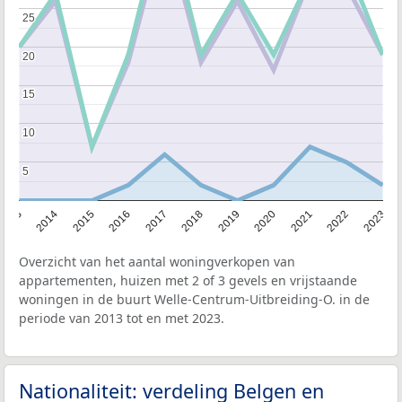
25
25
20
20
15
15
10
10
5
5
2013
2014
2015
2016
2017
2018
2019
2020
2021
2022
2023
Overzicht van het aantal woningverkopen van
appartementen, huizen met 2 of 3 gevels en vrijstaande
woningen in de buurt Welle-Centrum-Uitbreiding-O. in de
periode van 2013 tot en met 2023.
Nationaliteit: verdeling Belgen en