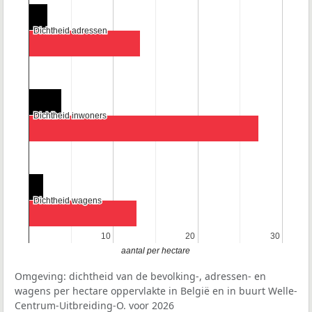
Dichtheid adressen
Dichtheid adressen
Dichtheid inwoners
Dichtheid inwoners
Dichtheid wagens
Dichtheid wagens
10
10
20
20
30
30
aantal per hectare
Omgeving: dichtheid van de bevolking-, adressen- en
wagens per hectare oppervlakte in België en in buurt Welle-
Centrum-Uitbreiding-O. voor 2026