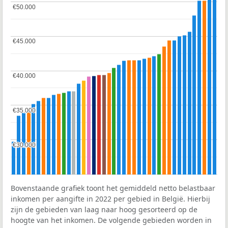
€50.000
€50.000
€45.000
€45.000
€40.000
€40.000
€35.000
€35.000
€30.000
€30.000
Bovenstaande grafiek toont het gemiddeld netto belastbaar
inkomen per aangifte in 2022 per gebied in België. Hierbij
zijn de gebieden van laag naar hoog gesorteerd op de
hoogte van het inkomen. De volgende gebieden worden in