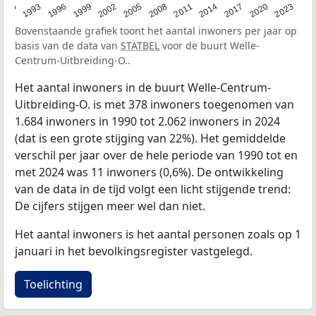
2023
1990
1993
1996
1999
2002
2005
2008
2011
2014
2017
2020
Bovenstaande grafiek toont het aantal inwoners per jaar op
basis van de data van
STATBEL
voor de buurt Welle-
Centrum-Uitbreiding-O..
Het aantal inwoners in de buurt Welle-Centrum-
Uitbreiding-O. is met 378 inwoners toegenomen van
1.684 inwoners in 1990 tot 2.062 inwoners in 2024
(dat is een grote stijging van 22%). Het gemiddelde
verschil per jaar over de hele periode van 1990 tot en
met 2024 was 11 inwoners (0,6%). De ontwikkeling
van de data in de tijd volgt een licht stijgende trend:
De cijfers stijgen meer wel dan niet.
Het aantal inwoners is het aantal personen zoals op 1
januari in het bevolkingsregister vastgelegd.
Toelichting