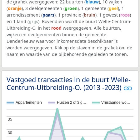
de grafiek weergegeven: 22 buurten (
blauw
), 10 wijken
(
oranje
), 3 deelgemeenten (
groen
), 1 gemeente (
geel
), 1
arrondissement (
paars
), 1 provincie (
bruin
), 1 gewest (
roze
)
en 1 land (
grijs
). Bovendien wordt de buurt Welle-Centrum-
Uitbreiding-O. in het
rood
weergegeven. Alle buurten,
wijken en deelgemeenten binnen de gemeente
Denderleeuw waarvoor inkomensdata beschikbaar is
worden weergegeven. Klik op de staven in de grafiek om de
naam en waarde van de bijbehorende gebieden te tonen.
Vastgoed transacties in de buurt Welle-
Centrum-Uitbreiding-O. (2013 -2023)
Appartementen
Huizen 2 of 3 g…
Vrijstaande wo…
35
35
30
30