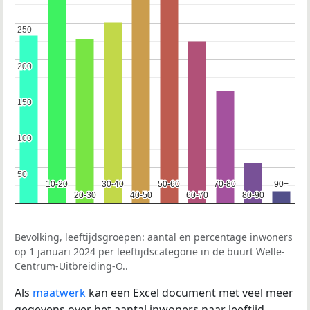
250
250
200
200
150
150
100
100
50
50
10-20
10-20
30-40
30-40
50-60
50-60
70-80
70-80
90+
90+
20-30
20-30
40-50
40-50
60-70
60-70
80-90
80-90
Bevolking, leeftijdsgroepen: aantal en percentage inwoners
op 1 januari 2024 per leeftijdscategorie in de buurt Welle-
Centrum-Uitbreiding-O..
Als
maatwerk
kan een Excel document met veel meer
gegevens over het aantal inwoners naar leeftijd