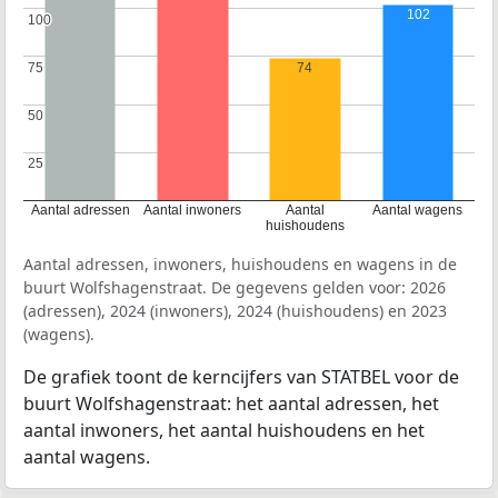
102
100
100
75
75
74
50
50
25
25
Aantal adressen
Aantal inwoners
Aantal
Aantal wagens
huishoudens
Aantal adressen, inwoners, huishoudens en wagens in de
buurt Wolfshagenstraat. De gegevens gelden voor: 2026
(adressen), 2024 (inwoners), 2024 (huishoudens) en 2023
(wagens).
De grafiek toont de kerncijfers van STATBEL voor de
buurt Wolfshagenstraat: het aantal adressen, het
aantal inwoners, het aantal huishoudens en het
aantal wagens.