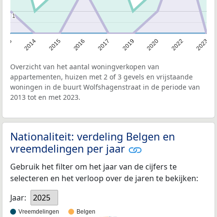
1
1
2013
2014
2015
2016
2017
2019
2020
2022
2023
Overzicht van het aantal woningverkopen van
appartementen, huizen met 2 of 3 gevels en vrijstaande
woningen in de buurt Wolfshagenstraat in de periode van
2013 tot en met 2023.
Nationaliteit: verdeling Belgen en
vreemdelingen per jaar
Gebruik het filter om het jaar van de cijfers te
selecteren en het verloop over de jaren te bekijken:
Jaar:
2025
Vreemdelingen
Belgen