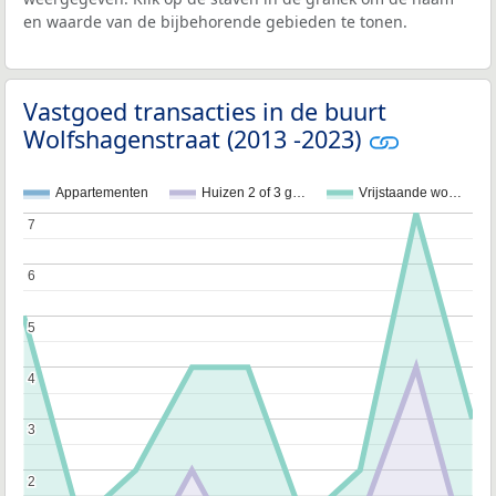
en waarde van de bijbehorende gebieden te tonen.
Vastgoed transacties in de buurt
Wolfshagenstraat (2013 -2023)
Appartementen
Huizen 2 of 3 g…
Vrijstaande wo…
7
7
6
6
5
5
4
4
3
3
2
2