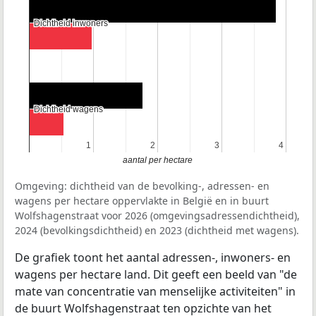
Dichtheid inwoners
Dichtheid inwoners
Dichtheid wagens
Dichtheid wagens
1
1
2
2
3
3
4
4
aantal per hectare
Omgeving: dichtheid van de bevolking-, adressen- en
wagens per hectare oppervlakte in België en in buurt
Wolfshagenstraat voor 2026 (omgevingsadressendichtheid),
2024 (bevolkingsdichtheid) en 2023 (dichtheid met wagens).
De grafiek toont het aantal adressen-, inwoners- en
wagens per hectare land. Dit geeft een beeld van "de
mate van concentratie van menselijke activiteiten" in
de buurt Wolfshagenstraat ten opzichte van het