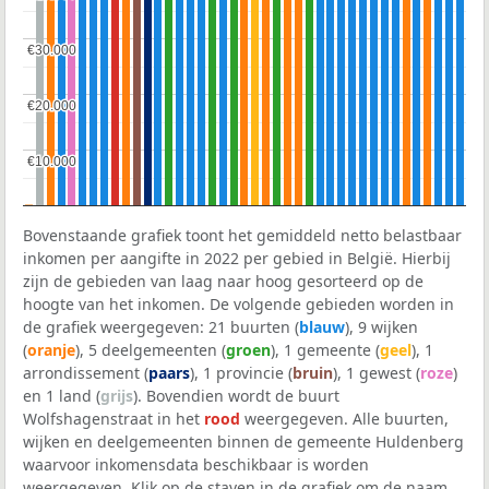
€30.000
€30.000
€20.000
€20.000
€10.000
€10.000
Bovenstaande grafiek toont het gemiddeld netto belastbaar
inkomen per aangifte in 2022 per gebied in België. Hierbij
zijn de gebieden van laag naar hoog gesorteerd op de
hoogte van het inkomen. De volgende gebieden worden in
de grafiek weergegeven: 21 buurten (
blauw
), 9 wijken
(
oranje
), 5 deelgemeenten (
groen
), 1 gemeente (
geel
), 1
arrondissement (
paars
), 1 provincie (
bruin
), 1 gewest (
roze
)
en 1 land (
grijs
). Bovendien wordt de buurt
Wolfshagenstraat in het
rood
weergegeven. Alle buurten,
wijken en deelgemeenten binnen de gemeente Huldenberg
waarvoor inkomensdata beschikbaar is worden
weergegeven. Klik op de staven in de grafiek om de naam