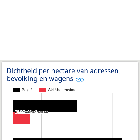
Dichtheid per hectare van adressen,
bevolking en wagens
België
Wolfshagenstraat
Dichtheid adressen
Dichtheid adressen