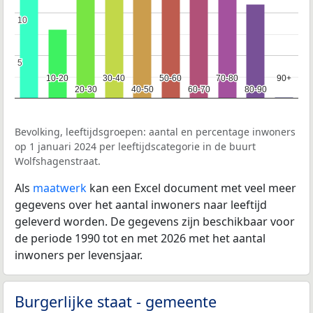
10
10
5
5
10-20
10-20
30-40
30-40
50-60
50-60
70-80
70-80
90+
90+
20-30
20-30
40-50
40-50
60-70
60-70
80-90
80-90
Bevolking, leeftijdsgroepen: aantal en percentage inwoners
op 1 januari 2024 per leeftijdscategorie in de buurt
Wolfshagenstraat.
Als
maatwerk
kan een Excel document met veel meer
gegevens over het aantal inwoners naar leeftijd
geleverd worden. De gegevens zijn beschikbaar voor
de periode 1990 tot en met 2026 met het aantal
inwoners per levensjaar.
Burgerlijke staat - gemeente