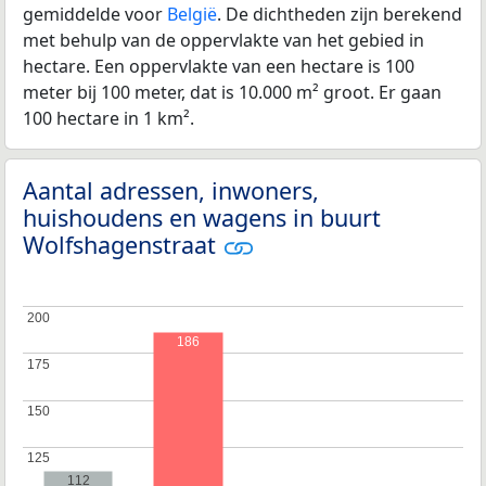
gemiddelde voor
België
. De dichtheden zijn berekend
met behulp van de oppervlakte van het gebied in
hectare. Een oppervlakte van een hectare is 100
meter bij 100 meter, dat is 10.000 m² groot. Er gaan
100 hectare in 1 km².
Aantal adressen, inwoners,
huishoudens en wagens in buurt
Wolfshagenstraat
200
200
186
175
175
150
150
125
125
112