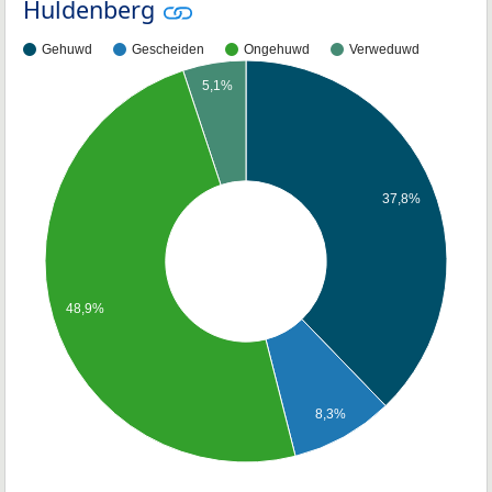
Huldenberg
Gehuwd
Gescheiden
Ongehuwd
Verweduwd
5,1%
37,8%
48,9%
8,3%