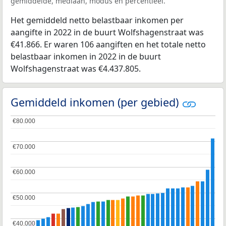
gemiddelde, mediaan, modus en percentieel.
Het gemiddeld netto belastbaar inkomen per
aangifte in 2022 in de buurt Wolfshagenstraat was
€41.866. Er waren 106 aangiften en het totale netto
belastbaar inkomen in 2022 in de buurt
Wolfshagenstraat was €4.437.805.
Gemiddeld inkomen (per gebied)
€80.000
€80.000
€70.000
€70.000
€60.000
€60.000
€50.000
€50.000
€40.000
€40.000