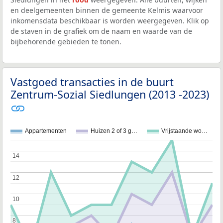
en deelgemeenten binnen de gemeente Kelmis waarvoor
inkomensdata beschikbaar is worden weergegeven. Klik op
de staven in de grafiek om de naam en waarde van de
bijbehorende gebieden te tonen.
Vastgoed transacties in de buurt
Zentrum-Sozial Siedlungen (2013 -2023)
Appartementen
Huizen 2 of 3 g…
Vrijstaande wo…
14
14
12
12
10
10
8
8