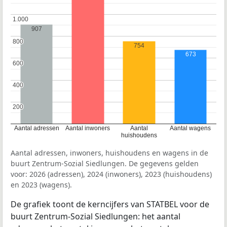
1.000
1.000
907
800
800
754
673
600
600
400
400
200
200
Aantal adressen
Aantal inwoners
Aantal
Aantal wagens
huishoudens
Aantal adressen, inwoners, huishoudens en wagens in de
buurt Zentrum-Sozial Siedlungen. De gegevens gelden
voor: 2026 (adressen), 2024 (inwoners), 2023 (huishoudens)
en 2023 (wagens).
De grafiek toont de kerncijfers van STATBEL voor de
buurt Zentrum-Sozial Siedlungen: het aantal