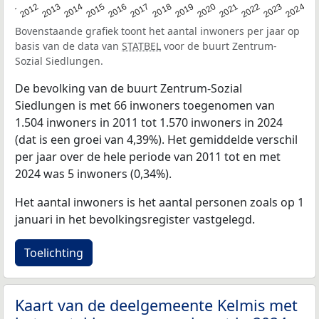
2020
2013
2019
2012
2018
2011
2024
2017
2023
2016
2022
2015
2021
2014
Bovenstaande grafiek toont het aantal inwoners per jaar op
basis van de data van
STATBEL
voor de buurt Zentrum-
Sozial Siedlungen.
De bevolking van de buurt Zentrum-Sozial
Siedlungen is met 66 inwoners toegenomen van
1.504 inwoners in 2011 tot 1.570 inwoners in 2024
(dat is een groei van 4,39%). Het gemiddelde verschil
per jaar over de hele periode van 2011 tot en met
2024 was 5 inwoners (0,34%).
Het aantal inwoners is het aantal personen zoals op 1
januari in het bevolkingsregister vastgelegd.
Toelichting
Kaart van de deelgemeente Kelmis met