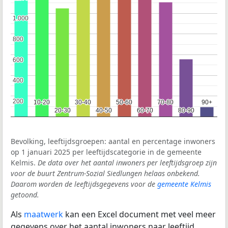
1.000
1.000
800
800
600
600
400
400
200
200
10-20
10-20
30-40
30-40
50-60
50-60
70-80
70-80
90+
90+
20-30
20-30
40-50
40-50
60-70
60-70
80-90
80-90
Bevolking, leeftijdsgroepen: aantal en percentage inwoners
op 1 januari 2025 per leeftijdscategorie in de gemeente
Kelmis.
De data over het aantal inwoners per leeftijdsgroep zijn
voor de buurt Zentrum-Sozial Siedlungen helaas onbekend.
Daarom worden de leeftijdsgegevens voor de
gemeente Kelmis
getoond.
Als
maatwerk
kan een Excel document met veel meer
gegevens over het aantal inwoners naar leeftijd