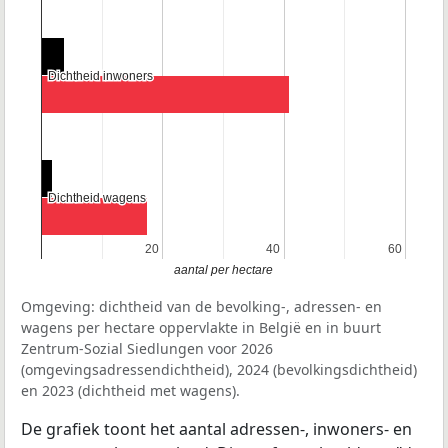
Dichtheid inwoners
Dichtheid inwoners
Dichtheid wagens
Dichtheid wagens
20
20
40
40
60
60
aantal per hectare
Omgeving: dichtheid van de bevolking-, adressen- en
wagens per hectare oppervlakte in België en in buurt
Zentrum-Sozial Siedlungen voor 2026
(omgevingsadressendichtheid), 2024 (bevolkingsdichtheid)
en 2023 (dichtheid met wagens).
De grafiek toont het aantal adressen-, inwoners- en