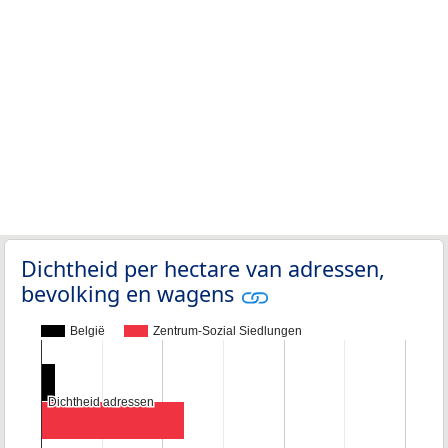
Dichtheid per hectare van adressen,
bevolking en wagens
België
Zentrum-Sozial Siedlungen
Dichtheid adressen
Dichtheid adressen