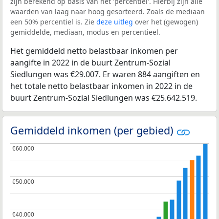
zijn berekend op basis van het 'percentiel'. Hierbij zijn alle
waarden van laag naar hoog gesorteerd. Zoals de mediaan
een 50% percentiel is. Zie
deze uitleg
over het (gewogen)
gemiddelde, mediaan, modus en percentieel.
Het gemiddeld netto belastbaar inkomen per
aangifte in 2022 in de buurt Zentrum-Sozial
Siedlungen was €29.007. Er waren 884 aangiften en
het totale netto belastbaar inkomen in 2022 in de
buurt Zentrum-Sozial Siedlungen was €25.642.519.
Gemiddeld inkomen (per gebied)
€60.000
€60.000
€50.000
€50.000
€40.000
€40.000