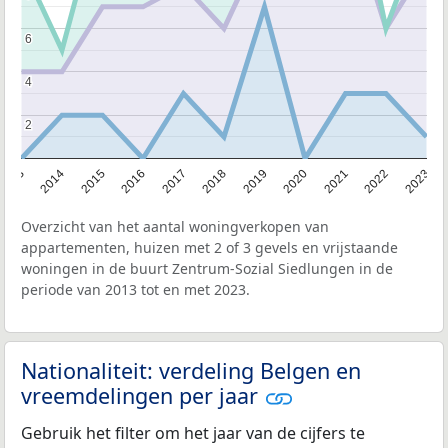
6
6
4
4
2
2
2013
2014
2015
2016
2017
2018
2019
2020
2021
2022
2023
Overzicht van het aantal woningverkopen van
appartementen, huizen met 2 of 3 gevels en vrijstaande
woningen in de buurt Zentrum-Sozial Siedlungen in de
periode van 2013 tot en met 2023.
Nationaliteit: verdeling Belgen en
vreemdelingen per jaar
Gebruik het filter om het jaar van de cijfers te