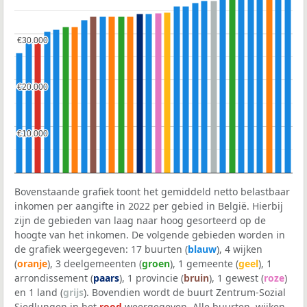
€30.000
€30.000
€20.000
€20.000
€10.000
€10.000
Bovenstaande grafiek toont het gemiddeld netto belastbaar
inkomen per aangifte in 2022 per gebied in België. Hierbij
zijn de gebieden van laag naar hoog gesorteerd op de
hoogte van het inkomen. De volgende gebieden worden in
de grafiek weergegeven: 17 buurten (
blauw
), 4 wijken
(
oranje
), 3 deelgemeenten (
groen
), 1 gemeente (
geel
), 1
arrondissement (
paars
), 1 provincie (
bruin
), 1 gewest (
roze
)
en 1 land (
grijs
). Bovendien wordt de buurt Zentrum-Sozial
Siedlungen in het
rood
weergegeven. Alle buurten, wijken