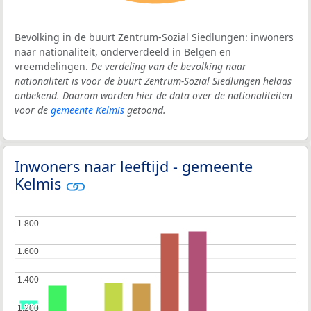
Bevolking in de buurt Zentrum-Sozial Siedlungen: inwoners
naar nationaliteit, onderverdeeld in Belgen en
vreemdelingen.
De verdeling van de bevolking naar
nationaliteit is voor de buurt Zentrum-Sozial Siedlungen helaas
onbekend. Daarom worden hier de data over de nationaliteiten
voor de
gemeente Kelmis
getoond.
Inwoners naar leeftijd - gemeente
Kelmis
1.800
1.800
1.600
1.600
1.400
1.400
1.200
1.200