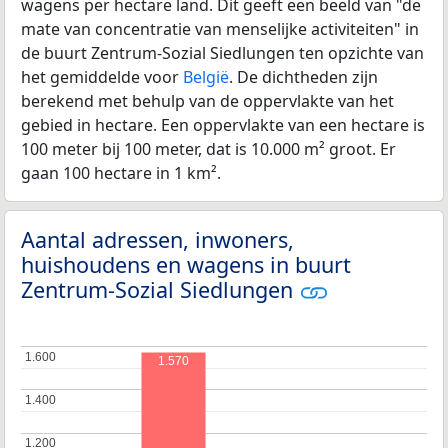
wagens per hectare land. Dit geeft een beeld van "de
mate van concentratie van menselijke activiteiten" in
de buurt Zentrum-Sozial Siedlungen ten opzichte van
het gemiddelde voor
België
. De dichtheden zijn
berekend met behulp van de oppervlakte van het
gebied in hectare. Een oppervlakte van een hectare is
100 meter bij 100 meter, dat is 10.000 m² groot. Er
gaan 100 hectare in 1 km².
Aantal adressen, inwoners,
huishoudens en wagens in buurt
Zentrum-Sozial Siedlungen
1.600
1.600
1.570
1.400
1.400
1.200
1.200